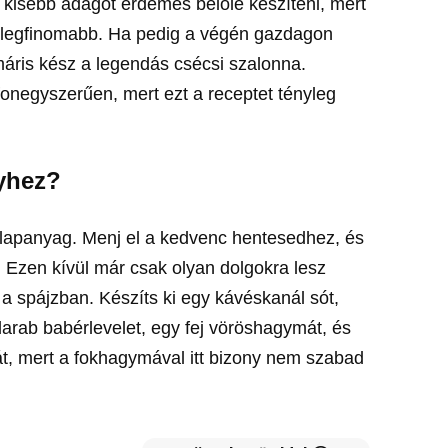
 kisebb adagot érdemes belőle készíteni, mert
geslegfinomabb. Ha pedig a végén gazdagon
ris kész a legendás csécsi szalonna.
fonegyszerűen, mert ezt a receptet tényleg
nyhez?
i alapanyag. Menj el a kedvenc hentesedhez, és
t. Ezen kívül már csak olyan dolgokra lesz
 a spájzban. Készíts ki egy kávéskanál sót,
arab babérlevelet, egy fej vöröshagymát, és
t, mert a fokhagymával itt bizony nem szabad