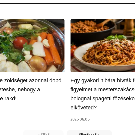
éle zöldséget azonnal dobd
Egy gyakori hibára hívták f
etesbe, nehogy a
figyelmet a mesterszakács
e rakd!
bolognai spagetti főzésekor
elköveted?
2026.08.06.
Előző
Következő