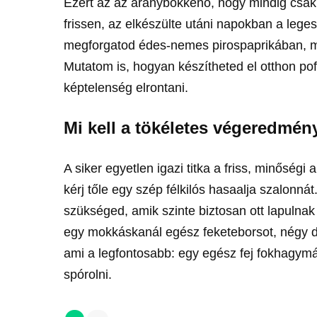
Ezért az az aranybökkenő, hogy mindig csak
frissen, az elkészülte utáni napokban a le
megforgatod édes-nemes pirospaprikában, má
Mutatom is, hogyan készítheted el otthon po
képtelenség elrontani.
Mi kell a tökéletes végeredmé
A siker egyetlen igazi titka a friss, minőség
kérj tőle egy szép félkilós hasaalja szalonná
szükséged, amik szinte biztosan ott lapulnak
egy mokkáskanál egész feketeborsot, négy d
ami a legfontosabb: egy egész fej fokhagymá
spórolni.