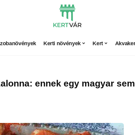
zobanövények
Kerti növények
Kert
Akvaker
szalonna: ennek egy magyar sem 