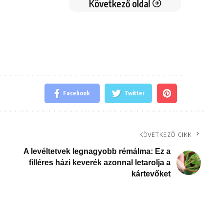
Következő oldal
Facebook
Twitter
KÖVETKEZŐ CIKK
A levéltetvek legnagyobb rémálma: Ez a
filléres házi keverék azonnal letarolja a
kártevőket