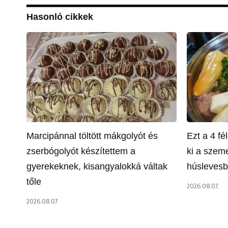
Hasonló cikkek
Marcipánnal töltött mákgolyót és
Ezt a 4 f
zserbógolyót készítettem a
ki a szem
gyerekeknek, kisangyalokká váltak
húslevesb
tőle
2026.08.07.
2026.08.07.