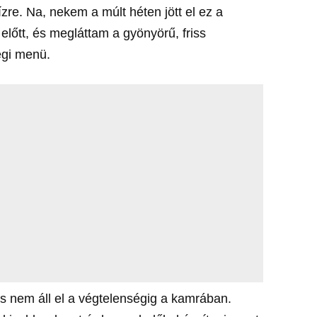
ízre. Na, nekem a múlt héten jött el ez a
 előtt, és megláttam a gyönyörű, friss
égi menü.
os nem áll el a végtelenségig a kamrában.