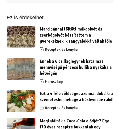
erre:
Ez is érdekelhet
Marcipánnal töltött mákgolyót és
zserbógolyót készítettem a
gyerekeknek, kisangyalokká váltak tőle
Receptek és konyha
Ennek a 6 csillagjegynek hatalmas
mennyiségű pénzeső hullik a nyakába a
hétvégén
Horoszkóp
Ezt a 4 féle zöldséget azonnal dobd ki a
szemetesbe, nehogy a húslevesbe rakd!
Receptek és konyha
Megtalálták a Coca-Cola elődjét? Egy
170 éves receptre bukkantak egy