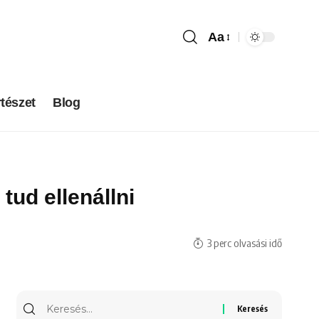
Aa
tészet
Blog
tud ellenállni
3 perc olvasási idő
Keresés