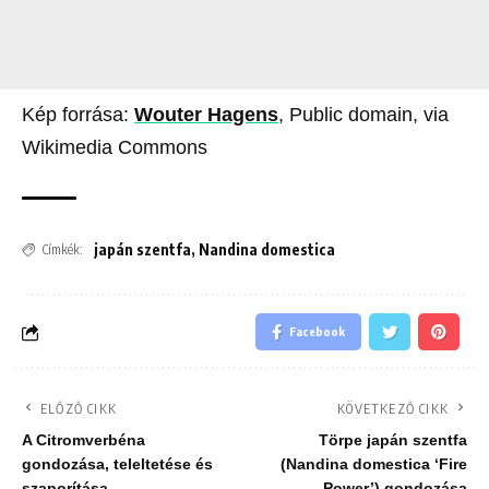
Kép forrása:
Wouter Hagens
, Public domain, via
Wikimedia Commons
japán szentfa
,
Nandina domestica
Címkék:
Facebook
ELŐZŐ CIKK
KÖVETKEZŐ CIKK
A Citromverbéna
Törpe japán szentfa
gondozása, teleltetése és
(Nandina domestica ‘Fire
szaporítása
Power’) gondozása