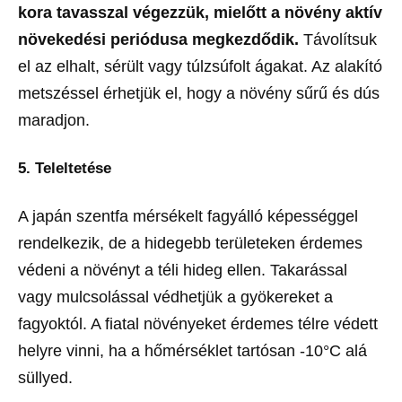
kora tavasszal végezzük, mielőtt a növény aktív
növekedési periódusa megkezdődik.
Távolítsuk
el az elhalt, sérült vagy túlzsúfolt ágakat. Az alakító
metszéssel érhetjük el, hogy a növény sűrű és dús
maradjon.
5. Teleltetése
A japán szentfa mérsékelt fagyálló képességgel
rendelkezik, de a hidegebb területeken érdemes
védeni a növényt a téli hideg ellen. Takarással
vagy mulcsolással védhetjük a gyökereket a
fagyoktól. A fiatal növényeket érdemes télre védett
helyre vinni, ha a hőmérséklet tartósan -10°C alá
süllyed.