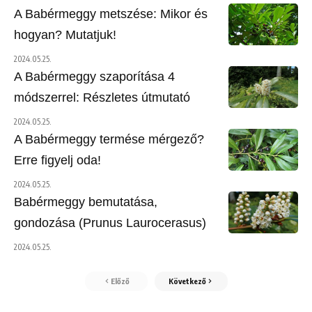
A Babérmeggy metszése: Mikor és
hogyan? Mutatjuk!
2024.05.25.
A Babérmeggy szaporítása 4
módszerrel: Részletes útmutató
2024.05.25.
A Babérmeggy termése mérgező?
Erre figyelj oda!
2024.05.25.
Babérmeggy bemutatása,
gondozása (Prunus Laurocerasus)
2024.05.25.
Előző
Következő