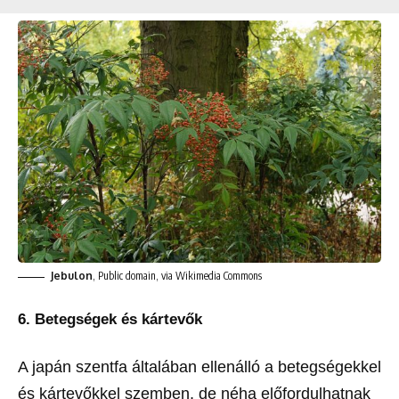
Jebulon
, Public domain, via Wikimedia Commons
6. Betegségek és kártevők
A japán szentfa általában ellenálló a betegségekkel
és kártevőkkel szemben, de néha előfordulhatnak