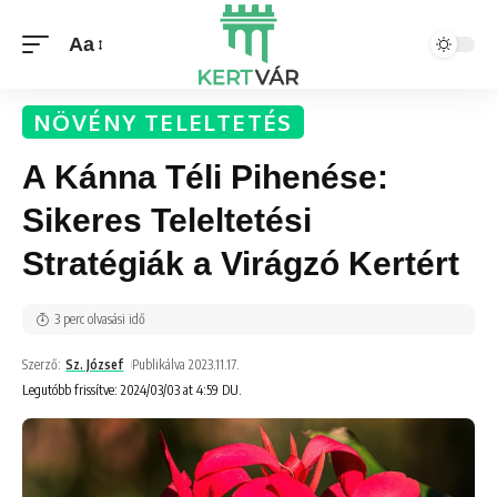
Aa
NÖVÉNY TELELTETÉS
A Kánna Téli Pihenése:
Sikeres Teleltetési
Stratégiák a Virágzó Kertért
3 perc olvasási idő
Szerző:
Sz. József
Publikálva 2023.11.17.
Legutóbb frissítve: 2024/03/03 at 4:59 DU.