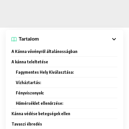
Tartalom
A Kánna vövényről általánosságban
A kánna teleltetése
Fagymentes Hely Kiválasztása:
Vízháztartás:
Fényviszonyok:
Hőmérséklet ellenőrzése:
Kánna védése betegségek ellen
Tavaszi ébredés