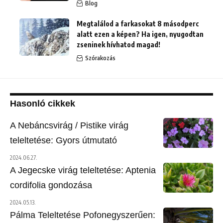
Blog
Megtalálod a farkasokat 8 másodperc
alatt ezen a képen? Ha igen, nyugodtan
zseninek hívhatod magad!
Szórakozás
Hasonló cikkek
A Nebáncsvirág / Pistike virág
teleltetése: Gyors útmutató
2024.06.27.
A Jegecske virág teleltetése: Aptenia
cordifolia gondozása
2024.05.13.
Pálma Teleltetése Pofonegyszerűen: