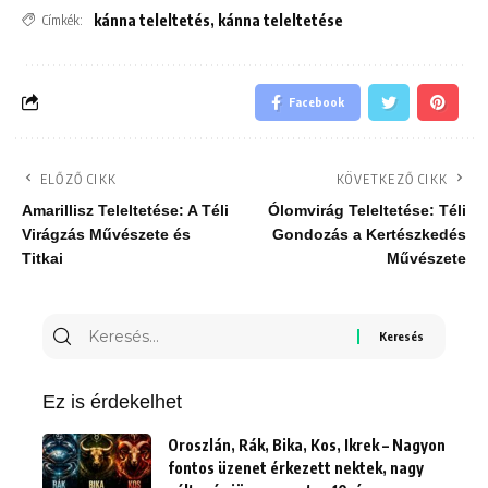
kánna teleltetés
,
kánna teleltetése
Címkék:
Facebook
ELŐZŐ CIKK
KÖVETKEZŐ CIKK
Amarillisz Teleltetése: A Téli
Ólomvirág Teleltetése: Téli
Virágzás Művészete és
Gondozás a Kertészkedés
Titkai
Művészete
Keresés
erre:
Ez is érdekelhet
Oroszlán, Rák, Bika, Kos, Ikrek – Nagyon
fontos üzenet érkezett nektek, nagy