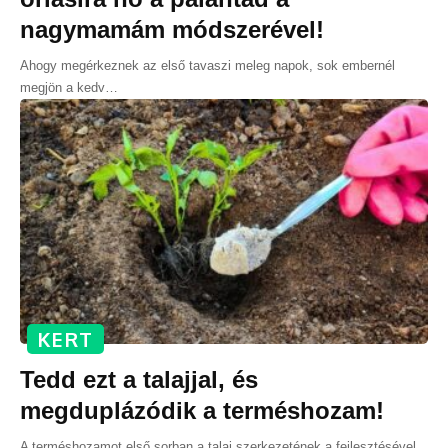
nagymamám módszerével!
Ahogy megérkeznek az első tavaszi meleg napok, sok embernél
megjön a kedv
…
KERT
Tedd ezt a talajjal, és
megduplázódik a terméshozam!
A terméshozamot első sorban a talaj szerkezetének a fejlesztésével