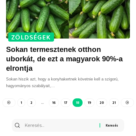
ZÖLDSÉGEK
Sokan termesztenek otthon
uborkát, de ezt a magyarok 90%-a
elrontja
Sokan hiszik azt, hogy a konyhakertnek követnie kell a szigorú,
hagyományos szabályait,
…
1
2
…
16
17
18
19
20
21