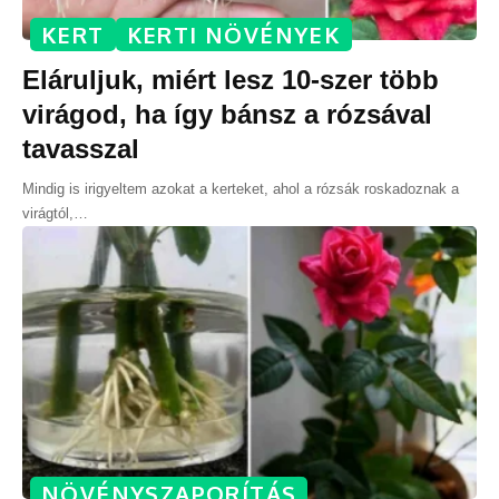
KERT
KERTI NÖVÉNYEK
Eláruljuk, miért lesz 10-szer több
virágod, ha így bánsz a rózsával
tavasszal
Mindig is irigyeltem azokat a kerteket, ahol a rózsák roskadoznak a
virágtól,
…
NÖVÉNYSZAPORÍTÁS