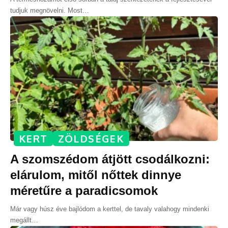
tudjuk megnövelni. Most
…
KERT
ZÖLDSÉGEK
A szomszédom átjött csodálkozni:
elárulom, mitől nőttek dinnye
méretűre a paradicsomok
Már vagy húsz éve bajlódom a kerttel, de tavaly valahogy mindenki
megállt
…