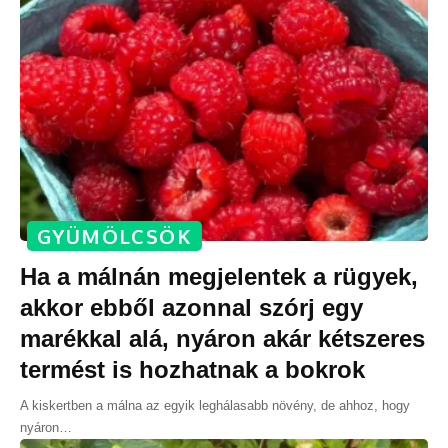
GYÜMÖLCSÖK
Ha a málnán megjelentek a rügyek,
akkor ebből azonnal szórj egy
marékkal alá, nyáron akár kétszeres
termést is hozhatnak a bokrok
A kiskertben a málna az egyik leghálasabb növény, de ahhoz, hogy
nyáron
…