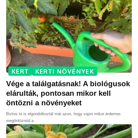
KERT
KERTI NÖVÉNYEK
Vége a találgatásnak! A biológusok
elárulták, pontosan mikor kell
öntözni a növényeket
Biztos te is elgondolkoztál már azon, hogy vajon mikor érdemes
megöntöznöd a
…