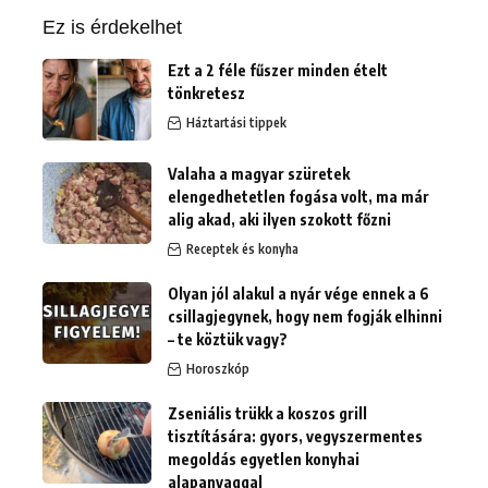
Ez is érdekelhet
Ezt a 2 féle fűszer minden ételt
tönkretesz
Háztartási tippek
Valaha a magyar szüretek
elengedhetetlen fogása volt, ma már
alig akad, aki ilyen szokott főzni
Receptek és konyha
Olyan jól alakul a nyár vége ennek a 6
csillagjegynek, hogy nem fogják elhinni
– te köztük vagy?
Horoszkóp
Zseniális trükk a koszos grill
tisztítására: gyors, vegyszermentes
megoldás egyetlen konyhai
alapanyaggal