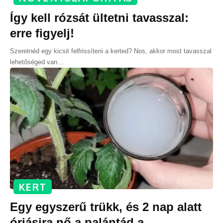
Így kell rózsát ültetni tavasszal:
erre figyelj!
Szeretnéd egy kicsit felfrissíteni a kerted? Nos, akkor most tavasszal
lehetőséged van
…
KERT
Egy egyszerű trükk, és 2 nap alatt
óriásira nő a palántád a