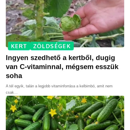
KERT
ZÖLDSÉGEK
Ingyen szedhető a kertből, dugig
van C-vitaminnal, mégsem esszük
soha
A tél egyik, talán a legjobb vitaminforrása a kelbimbó, amit nem
csak
…