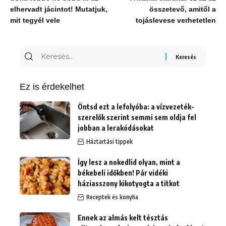
elhervadt jácintot! Mutatjuk,
összetevő, amitől a
mit tegyél vele
tojáslevese verhetetlen
Keresés
erre:
Ez is érdekelhet
Öntsd ezt a lefolyóba: a vízvezeték-
szerelők szerint semmi sem oldja fel
jobban a lerakódásokat
Háztartási tippek
Így lesz a nokedlid olyan, mint a
békebeli időkben! Pár vidéki
háziasszony kikotyogta a titkot
Receptek és konyha
Ennek az almás kelt tésztás