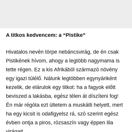
A titkos kedvencem: a “Pistike”
Hivatalos nevén törpe nebáncsvirág, de én csak
Pistikének hívom, ahogy a legtöbb nagymama is
tette régen. Ez a kis Afrikából származó növény
egy igazi túlélő. Nálunk legtöbben egynyáriként
kezelik, de elárulok egy titkot: ha a fagyok előtt
beviszed a lakásba, egész télen át díszíteni fog!
Én már régóta ezt ültetem a muskátli helyett, mert
ha egy kicsit is odafigyelsz rá, szó szerint egész
évben ontja a piros, rózsaszín vagy éppen lila
virágait.