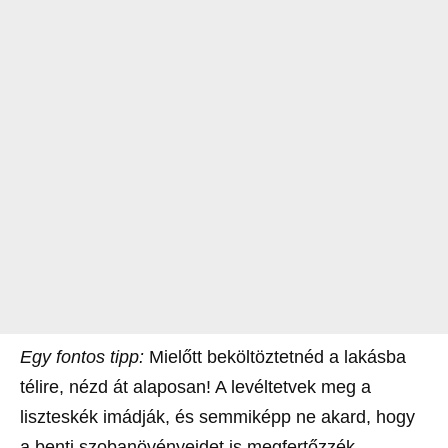
Egy fontos tipp:
Mielőtt beköltöztetnéd a lakásba
télire, nézd át alaposan! A levéltetvek meg a
liszteskék imádják, és semmiképp ne akard, hogy
a benti szobanövényeidet is megfertőzzék.