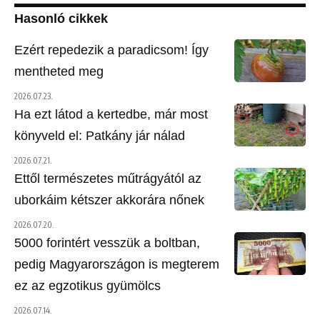
Hasonló cikkek
Ezért repedezik a paradicsom! Így
mentheted meg
2026.07.23.
Ha ezt látod a kertedbe, már most
könyveld el: Patkány jár nálad
2026.07.21.
Ettől természetes műtrágyától az
uborkáim kétszer akkorára nőnek
2026.07.20.
5000 forintért vesszük a boltban,
pedig Magyarországon is megterem
ez az egzotikus gyümölcs
2026.07.14.