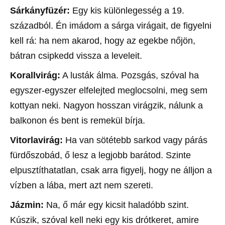
Sárkányfüzér:
Egy kis különlegesség a 19.
századból. Én imádom a sárga virágait, de figyelni
kell rá: ha nem akarod, hogy az egekbe nőjön,
bátran csipkedd vissza a leveleit.
Korallvirág:
A lusták álma. Pozsgás, szóval ha
egyszer-egyszer elfelejted meglocsolni, meg sem
kottyan neki. Nagyon hosszan virágzik, nálunk a
balkonon és bent is remekül bírja.
Vitorlavirág:
Ha van sötétebb sarkod vagy párás
fürdőszobád, ő lesz a legjobb barátod. Szinte
elpusztíthatatlan, csak arra figyelj, hogy ne álljon a
vízben a lába, mert azt nem szereti.
Jázmin:
Na, ő már egy kicsit haladóbb szint.
Kúszik, szóval kell neki egy kis drótkeret, amire