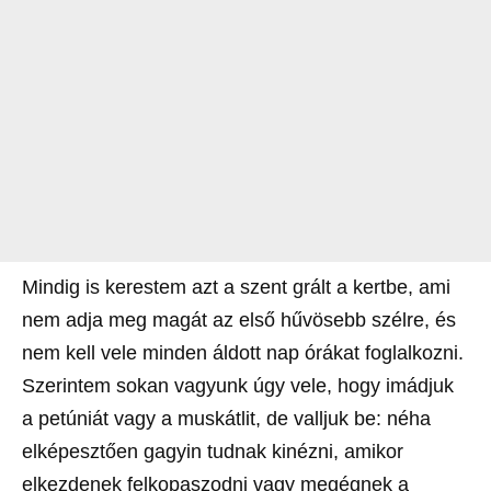
Mindig is kerestem azt a szent grált a kertbe, ami
nem adja meg magát az első hűvösebb szélre, és
nem kell vele minden áldott nap órákat foglalkozni.
Szerintem sokan vagyunk úgy vele, hogy imádjuk
a petúniát vagy a muskátlit, de valljuk be: néha
elképesztően gagyin tudnak kinézni, amikor
elkezdenek felkopaszodni vagy megégnek a