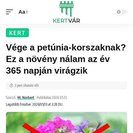
Aa
KERT
Vége a petúnia-korszaknak?
Ez a növény nálam az év
365 napján virágzik
3 perc olvasási idő
Szerző:
M. Norbert
Publikálva 2026.05.13.
Legutóbb frissítve: 2026/05/13 at 3:28 DU.