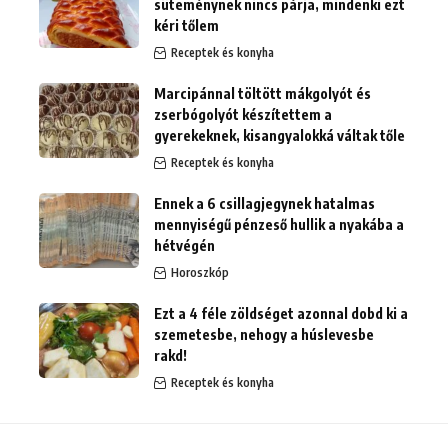
süteménynek nincs párja, mindenki ezt
kéri tőlem
Receptek és konyha
Marcipánnal töltött mákgolyót és
zserbógolyót készítettem a
gyerekeknek, kisangyalokká váltak tőle
Receptek és konyha
Ennek a 6 csillagjegynek hatalmas
mennyiségű pénzeső hullik a nyakába a
hétvégén
Horoszkóp
Ezt a 4 féle zöldséget azonnal dobd ki a
szemetesbe, nehogy a húslevesbe
rakd!
Receptek és konyha