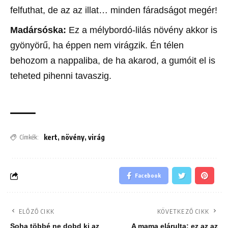
felfuthat, de az az illat… minden fáradságot megér!
Madársóska:
Ez a mélybordó-lilás növény akkor is
gyönyörű, ha éppen nem virágzik. Én télen
behozom a nappaliba, de ha akarod, a gumóit el is
teheted pihenni tavaszig.
kert
,
növény
,
virág
Címkék:
Facebook
ELŐZŐ CIKK
KÖVETKEZŐ CIKK
Soha többé ne dobd ki az
A mama elárulta: ez az az