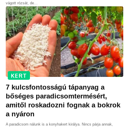
vágott rózsát, de
…
KERT
7 kulcsfontosságú tápanyag a
bőséges paradicsomtermésért,
amitől roskadozni fognak a bokrok
a nyáron
A paradicsom nálunk is a konyhakert királya. Nincs párja annak,