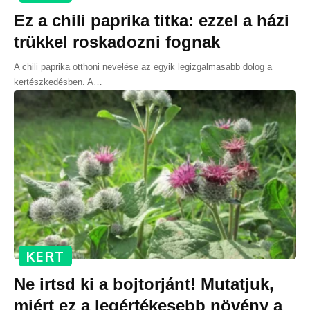
Ez a chili paprika titka: ezzel a házi
trükkel roskadozni fognak
A chili paprika otthoni nevelése az egyik legizgalmasabb dolog a
kertészkedésben. A
…
KERT
Ne irtsd ki a bojtorjánt! Mutatjuk,
miért ez a legértékesebb növény a