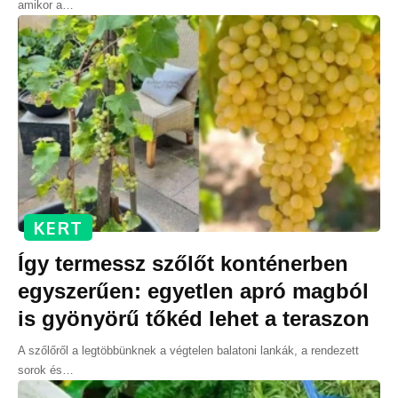
amikor a
…
KERT
Így termessz szőlőt konténerben
egyszerűen: egyetlen apró magból
is gyönyörű tőkéd lehet a teraszon
A szőlőről a legtöbbünknek a végtelen balatoni lankák, a rendezett
sorok és
…