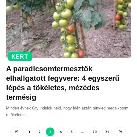
KERT
A paradicsomtermesztők
elhallgatott fegyvere: 4 egyszerű
lépés a tökéletes, mézédes
termésig
Minden évnek úgy indulok neki, hogy idén aztán tényleg megalkotom
a tökéletes
…
1
2
3
4
5
…
20
21