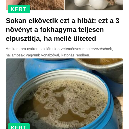
KERT
Sokan elkövetik ezt a hibát: ezt a 3
növényt a fokhagyma teljesen
elpusztítja, ha mellé ülteted
Amikor kora nyáron nekilátunk a veteményes megtervezésének,
hajlamosak vagyunk vonalzóval, katonás rendben
…
KERT