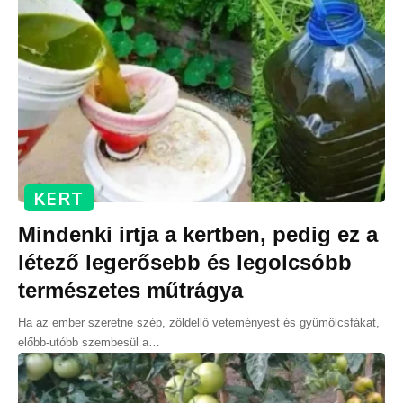
KERT
Mindenki irtja a kertben, pedig ez a
létező legerősebb és legolcsóbb
természetes műtrágya
Ha az ember szeretne szép, zöldellő veteményest és gyümölcsfákat,
előbb-utóbb szembesül a
…