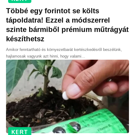
Többé egy forintot se költs
tápoldatra! Ezzel a módszerrel
szinte bármiből prémium műtrágyát
készíthetsz
Amikor fenntartható és környezetbarát kertészkedésről beszélünk,
hajlamosak vagyunk azt hinni, hogy valami
…
KERT