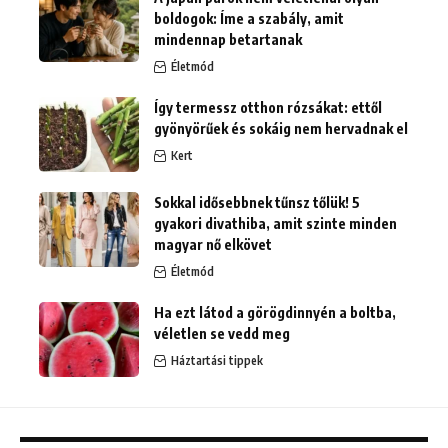
boldogok: Íme a szabály, amit
mindennap betartanak
Életmód
Így termessz otthon rózsákat: ettől
gyönyörűek és sokáig nem hervadnak el
Kert
Sokkal idősebbnek tűnsz tőlük! 5
gyakori divathiba, amit szinte minden
magyar nő elkövet
Életmód
Ha ezt látod a görögdinnyén a boltba,
véletlen se vedd meg
Háztartási tippek