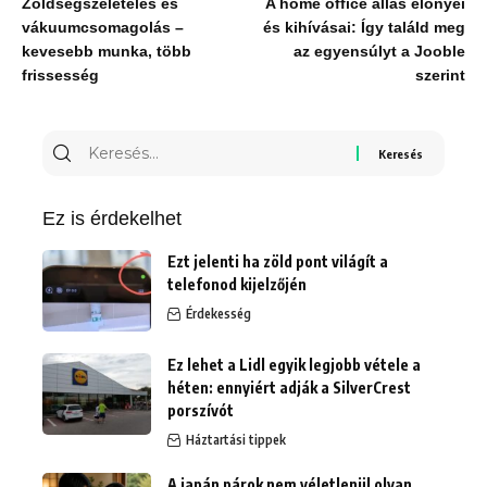
Zöldségszeletelés és
A home office állás előnyei
vákuumcsomagolás –
és kihívásai: Így találd meg
kevesebb munka, több
az egyensúlyt a Jooble
frissesség
szerint
Keresés
erre:
Ez is érdekelhet
Ezt jelenti ha zöld pont világít a
telefonod kijelzőjén
Érdekesség
Ez lehet a Lidl egyik legjobb vétele a
héten: ennyiért adják a SilverCrest
porszívót
Háztartási tippek
A japán párok nem véletlenül olyan