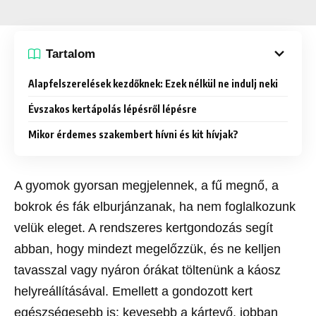
Tartalom
Alapfelszerelések kezdőknek: Ezek nélkül ne indulj neki
Évszakos kertápolás lépésről lépésre
Mikor érdemes szakembert hívni és kit hívjak?
A gyomok gyorsan megjelennek, a fű megnő, a
bokrok és fák elburjánzanak, ha nem foglalkozunk
velük eleget. A rendszeres kertgondozás segít
abban, hogy mindezt megelőzzük, és ne kelljen
tavasszal vagy nyáron órákat töltenünk a káosz
helyreállításával. Emellett a gondozott kert
egészségesebb is: kevesebb a kártevő, jobban