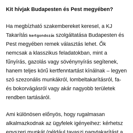
Kit hívjak Budapesten és Pest megyében?
Ha megbízható szakembereket keresel, a KJ
Takarítás
szolgáltatása Budapesten és
kertgondozás
Pest megyében remek választás lehet. Ők
nemcsak a klasszikus feladatokban, mint a
fűnyírás, gazolás vagy sövénynyírás segítenek,
hanem teljes körű kertfenntartást kínálnak – legyen
szó szezonális munkákról, lombeltakarításról, fa-
és bokorvágásról vagy akár nagyobb területek
rendben tartásáról.
Ami különösen előnyös, hogy rugalmasan
alkalmazkodnak az ügyfelek igényeihez: kérhetsz
egyszeri munkát (például tavaszi nagytakarítást a