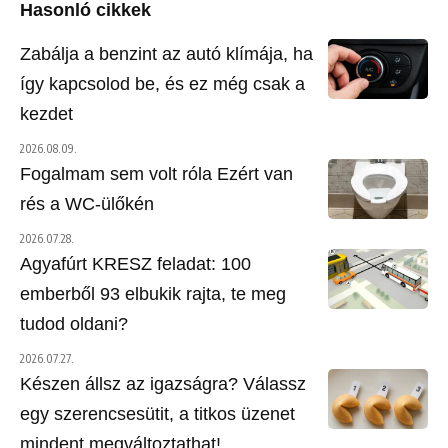
Hasonló cikkek
Zabálja a benzint az autó klímája, ha
így kapcsolod be, és ez még csak a
kezdet
2026.08.09.
Fogalmam sem volt róla Ezért van
rés a WC-ülőkén
2026.07.28.
Agyafúrt KRESZ feladat: 100
emberből 93 elbukik rajta, te meg
tudod oldani?
2026.07.27.
Készen állsz az igazságra? Válassz
egy szerencsesütit, a titkos üzenet
mindent megváltoztathat!