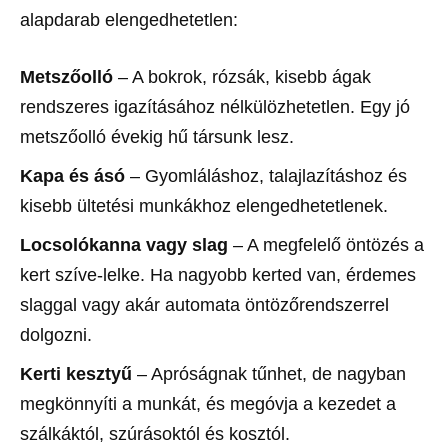
alapdarab elengedhetetlen:
Metszőolló
– A bokrok, rózsák, kisebb ágak
rendszeres igazításához nélkülözhetetlen. Egy jó
metszőolló évekig hű társunk lesz.
Kapa és ásó
– Gyomláláshoz, talajlazításhoz és
kisebb ültetési munkákhoz elengedhetetlenek.
Locsolókanna vagy slag
– A megfelelő öntözés a
kert szíve-lelke. Ha nagyobb kerted van, érdemes
slaggal vagy akár automata öntözőrendszerrel
dolgozni.
Kerti kesztyű
– Apróságnak tűnhet, de nagyban
megkönnyíti a munkát, és megóvja a kezedet a
szálkáktól, szúrásoktól és kosztól.