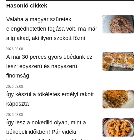
Hasonló cikkek
Valaha a magyar szüretek
elengedhetetlen fogása volt, ma már
alig akad, aki ilyen szokott főzni
2026.08.08.
A mai 30 perces gyors ebédünk ez
lesz: egyszerű és nagyszerű
finomság
2026.08.08.
Így készül a tökéletes erdélyi rakott
káposzta
2026.08.08.
Így lesz a nokedlid olyan, mint a
békebeli időkben! Pár vidéki