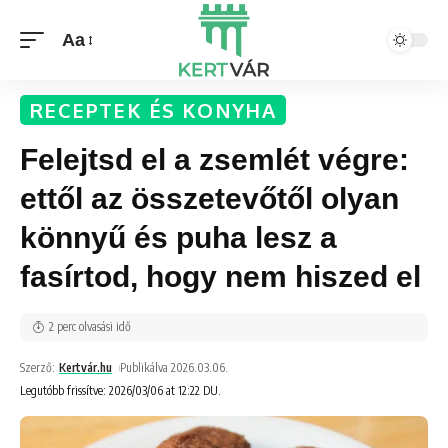
Aa
RECEPTEK ÉS KONYHA
Felejtsd el a zsemlét végre:
ettől az összetevőtől olyan
könnyű és puha lesz a
fasírtod, hogy nem hiszed el
2 perc olvasási idő
Szerző:
Kertvár.hu
Publikálva 2026.03.06.
Legutóbb frissítve: 2026/03/06 at 12:22 DU.