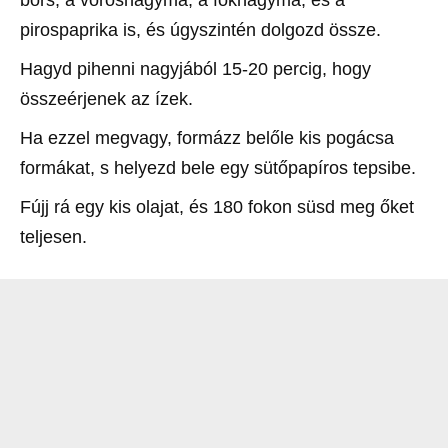
bors, a vöröshagyma, a fokhagyma, és a
pirospaprika is, és úgyszintén dolgozd össze.
Hagyd pihenni nagyjából 15-20 percig, hogy
összeérjenek az ízek.
Ha ezzel megvagy, formázz belőle kis pogácsa
formákat, s helyezd bele egy sütőpapíros tepsibe.
Fújj rá egy kis olajat, és 180 fokon süsd meg őket
teljesen.