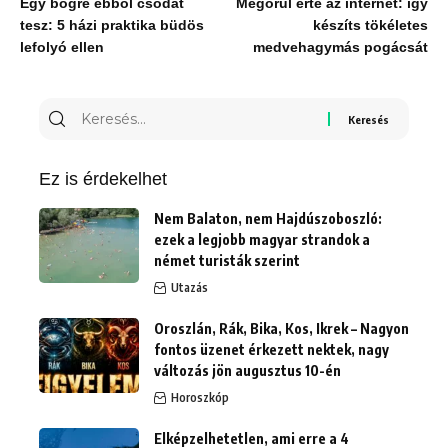
Egy bögre ebből csodát
Megőrül érte az internet: így
tesz: 5 házi praktika büdös
készíts tökéletes
lefolyó ellen
medvehagymás pogácsát
Keresés
erre:
Ez is érdekelhet
Nem Balaton, nem Hajdúszoboszló:
ezek a legjobb magyar strandok a
német turisták szerint
Utazás
Oroszlán, Rák, Bika, Kos, Ikrek – Nagyon
fontos üzenet érkezett nektek, nagy
változás jön augusztus 10-én
Horoszkóp
Elképzelhetetlen, ami erre a 4