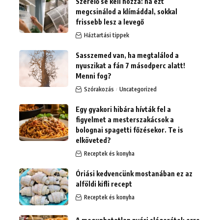
Szerelő se kell hozzá: ha ezt
megcsinálod a klímáddal, sokkal
frissebb lesz a levegő
Háztartási tippek
Sasszemed van, ha megtalálod a
nyuszikat a fán 7 másodperc alatt!
Menni fog?
Szórakozás
Uncategorized
Egy gyakori hibára hívták fel a
figyelmet a mesterszakácsok a
bolognai spagetti főzésekor. Te is
elköveted?
Receptek és konyha
Óriási kedvencünk mostanában ez az
alföldi kifli recept
Receptek és konyha