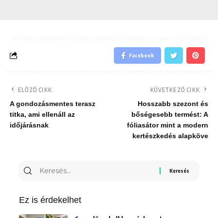
Facebook
ELŐZŐ CIKK
KÖVETKEZŐ CIKK
A gondozásmentes terasz
Hosszabb szezont és
titka, ami ellenáll az
bőségesebb termést: A
időjárásnak
fóliasátor mint a modern
kertészkedés alapköve
Keresés
erre:
Ez is érdekelhet