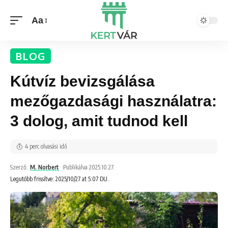
Aa
BLOG
Kútvíz bevizsgálása
mezőgazdasági használatra:
3 dolog, amit tudnod kell
4 perc olvasási idő
Szerző:
M. Norbert
Publikálva 2025.10.27.
Legutóbb frissítve: 2025/10/27 at 5:07 DU.