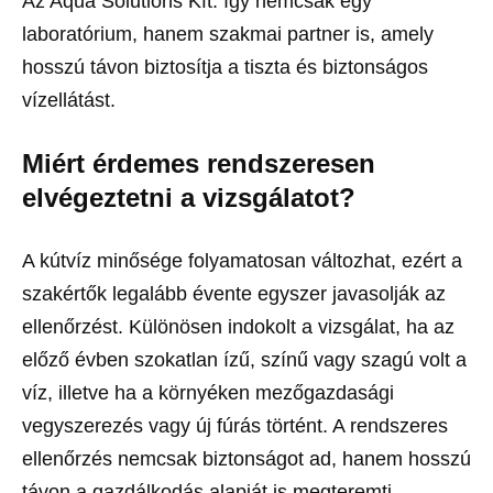
Az Aqua Solutions Kft. így nemcsak egy
laboratórium, hanem szakmai partner is, amely
hosszú távon biztosítja a tiszta és biztonságos
vízellátást.
Miért érdemes rendszeresen
elvégeztetni a vizsgálatot?
A kútvíz minősége folyamatosan változhat, ezért a
szakértők legalább évente egyszer javasolják az
ellenőrzést. Különösen indokolt a vizsgálat, ha az
előző évben szokatlan ízű, színű vagy szagú volt a
víz, illetve ha a környéken mezőgazdasági
vegyszerezés vagy új fúrás történt. A rendszeres
ellenőrzés nemcsak biztonságot ad, hanem hosszú
távon a gazdálkodás alapját is megteremti.