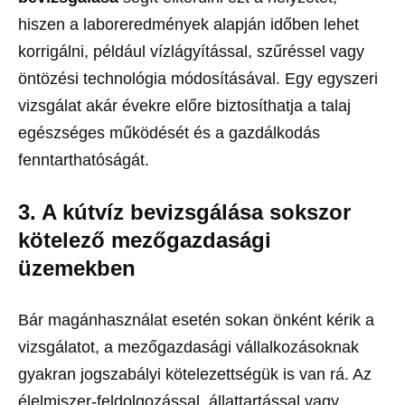
hiszen a laboreredmények alapján időben lehet
korrigálni, például vízlágyítással, szűréssel vagy
öntözési technológia módosításával. Egy egyszeri
vizsgálat akár évekre előre biztosíthatja a talaj
egészséges működését és a gazdálkodás
fenntarthatóságát.
3. A kútvíz bevizsgálása sokszor
kötelező mezőgazdasági
üzemekben
Bár magánhasználat esetén sokan önként kérik a
vizsgálatot, a mezőgazdasági vállalkozásoknak
gyakran jogszabályi kötelezettségük is van rá. Az
élelmiszer-feldolgozással, állattartással vagy