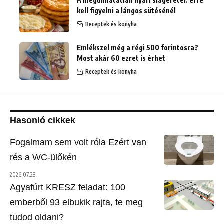
A megunhatatlan nyári slágerétel: erre
kell figyelni a lángos sütésénél
Receptek és konyha
Emlékszel még a régi 500 forintosra?
Most akár 60 ezret is érhet
Receptek és konyha
Hasonló cikkek
Fogalmam sem volt róla Ezért van
rés a WC-ülőkén
2026.07.28.
Agyafúrt KRESZ feladat: 100
emberből 93 elbukik rajta, te meg
tudod oldani?