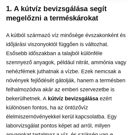
1. A kútvíz bevizsgálása segít
megelőzni a terméskárokat
A kútból származó víz minősége évszakonként és
időjárási viszonyoktól függően is változhat.
Esősebb időszakban a talajból különféle
szennyező anyagok, például nitrát, ammónia vagy
nehézfémek juthatnak a vízbe. Ezek nemcsak a
növények fejlődését gátolják, hanem a termésben
felhalmozódva akár az emberi szervezetbe is
bekerülhetnek. A
kútvíz bevizsgálása
ezért
különösen fontos, ha az öntözővíz
élelmiszernövényekkel kerül kapcsolatba. Egy
laborvizsgálat pontos képet ad arról, milyen
anyagokat tartalmaz a víz, és szükség van-e