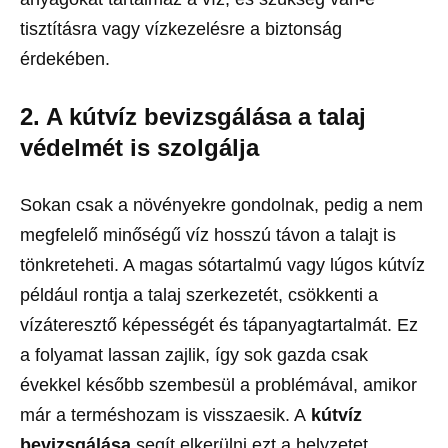
tisztításra vagy vízkezelésre a biztonság
érdekében.
2. A kútvíz bevizsgálása a talaj
védelmét is szolgálja
Sokan csak a növényekre gondolnak, pedig a nem
megfelelő minőségű víz hosszú távon a talajt is
tönkreteheti. A magas sótartalmú vagy lúgos kútvíz
például rontja a talaj szerkezetét, csökkenti a
vízáteresztő képességét és tápanyagtartalmát. Ez
a folyamat lassan zajlik, így sok gazda csak
évekkel később szembesül a problémával, amikor
már a terméshozam is visszaesik. A
kútvíz
bevizsgálása
segít elkerülni ezt a helyzetet,