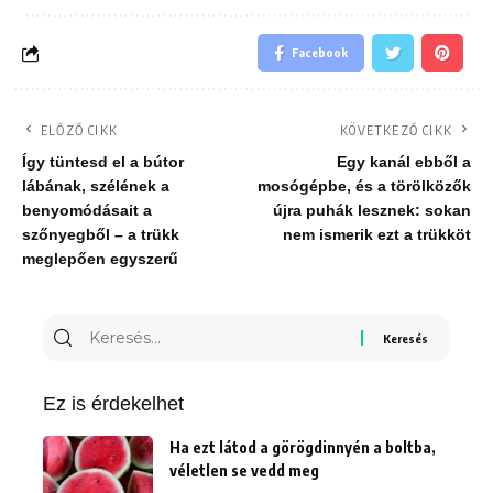
Facebook
ELŐZŐ CIKK
KÖVETKEZŐ CIKK
Így tüntesd el a bútor
Egy kanál ebből a
lábának, szélének a
mosógépbe, és a törölközők
benyomódásait a
újra puhák lesznek: sokan
szőnyegből – a trükk
nem ismerik ezt a trükköt
meglepően egyszerű
Keresés
erre:
Ez is érdekelhet
Ha ezt látod a görögdinnyén a boltba,
véletlen se vedd meg