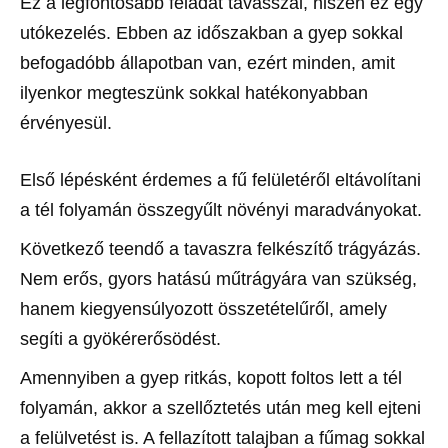
Ez a legfontosabb feladat tavasszal, hiszen ez egy
utókezelés. Ebben az időszakban a gyep sokkal
befogadóbb állapotban van, ezért minden, amit
ilyenkor megteszünk sokkal hatékonyabban
érvényesül.
Első lépésként érdemes a fű felületéről eltávolítani
a tél folyamán összegyűlt növényi maradványokat.
Következő teendő a tavaszra felkészítő trágyázás.
Nem erős, gyors hatású műtrágyára van szükség,
hanem kiegyensúlyozott összetételűről, amely
segíti a gyökérerősödést.
Amennyiben a gyep ritkás, kopott foltos lett a tél
folyamán, akkor a szellőztetés után meg kell ejteni
a felülvetést is. A fellazított talajban a fűmag sokkal