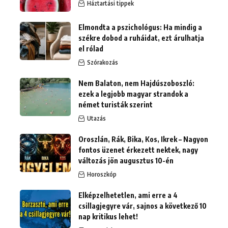
Háztartási tippek
Elmondta a pszichológus: Ha mindig a
székre dobod a ruháidat, ezt árulhatja
el rólad
Szórakozás
Nem Balaton, nem Hajdúszoboszló:
ezek a legjobb magyar strandok a
német turisták szerint
Utazás
Oroszlán, Rák, Bika, Kos, Ikrek – Nagyon
fontos üzenet érkezett nektek, nagy
változás jön augusztus 10-én
Horoszkóp
Elképzelhetetlen, ami erre a 4
csillagjegyre vár, sajnos a következő 10
nap kritikus lehet!