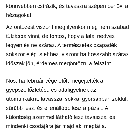
könnyebben csírázik, és tavaszra szépen benövi a
hézagokat.
Az öntözést viszont még ilyenkor még nem szabad
túlzásba vinni, de fontos, hogy a talaj nedves
legyen és ne száraz. A természetes csapadék
sokszor elég is ehhez, viszont ha hosszabb száraz
időszak jön, érdemes megöntözni a felszínt.
Nos, ha február vége előtt megejtették a
gyepszellőztetést, és odafigyelnek az
utómunkákra, tavasszal sokkal gyorsabban zöldül,
sűrűbb lesz, és ellenállóbb lesz a pázsit. A
különbség szemmel látható lesz tavasszal és
mindenki csodájára jár majd aki meglátja.