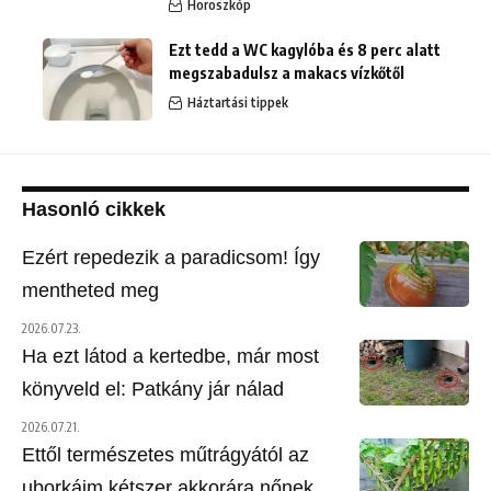
Horoszkóp
Ezt tedd a WC kagylóba és 8 perc alatt
megszabadulsz a makacs vízkőtől
Háztartási tippek
Hasonló cikkek
Ezért repedezik a paradicsom! Így
mentheted meg
2026.07.23.
Ha ezt látod a kertedbe, már most
könyveld el: Patkány jár nálad
2026.07.21.
Ettől természetes műtrágyától az
uborkáim kétszer akkorára nőnek