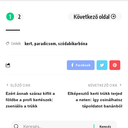
1
2
Következő oldal
kert
,
paradicsom
,
szódabikarbóna
Címkék:
Facebook
ELŐZŐ CIKK
KÖVETKEZŐ CIKK
Ezért ásnak száraz kiflit a
Elképesztő kerti trükk terjed
földbe a profi kertészek:
a neten: így csinálhatsz
zseniális a trükk
tápoldatot banánból
Keresés