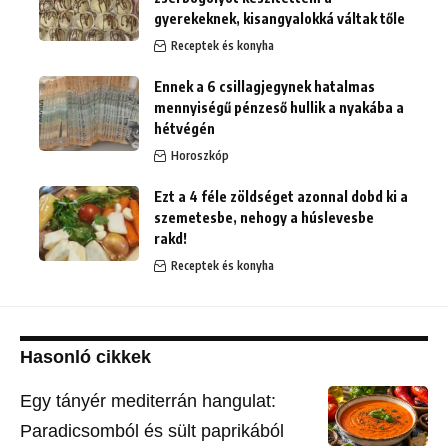
gyerekeknek, kisangyalokká váltak tőle
Receptek és konyha
Ennek a 6 csillagjegynek hatalmas
mennyiségű pénzeső hullik a nyakába a
hétvégén
Horoszkóp
Ezt a 4 féle zöldséget azonnal dobd ki a
szemetesbe, nehogy a húslevesbe
rakd!
Receptek és konyha
Hasonló cikkek
Egy tányér mediterrán hangulat:
Paradicsomból és sült paprikából