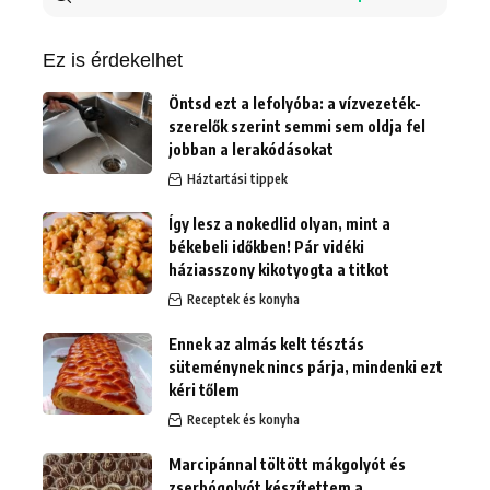
erre:
Ez is érdekelhet
Öntsd ezt a lefolyóba: a vízvezeték-
szerelők szerint semmi sem oldja fel
jobban a lerakódásokat
Háztartási tippek
Így lesz a nokedlid olyan, mint a
békebeli időkben! Pár vidéki
háziasszony kikotyogta a titkot
Receptek és konyha
Ennek az almás kelt tésztás
süteménynek nincs párja, mindenki ezt
kéri tőlem
Receptek és konyha
Marcipánnal töltött mákgolyót és
zserbógolyót készítettem a