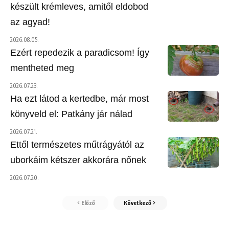
készült krémleves, amitől eldobod
az agyad!
2026.08.05.
Ezért repedezik a paradicsom! Így
mentheted meg
2026.07.23.
Ha ezt látod a kertedbe, már most
könyveld el: Patkány jár nálad
2026.07.21.
Ettől természetes műtrágyától az
uborkáim kétszer akkorára nőnek
2026.07.20.
Előző
Következő