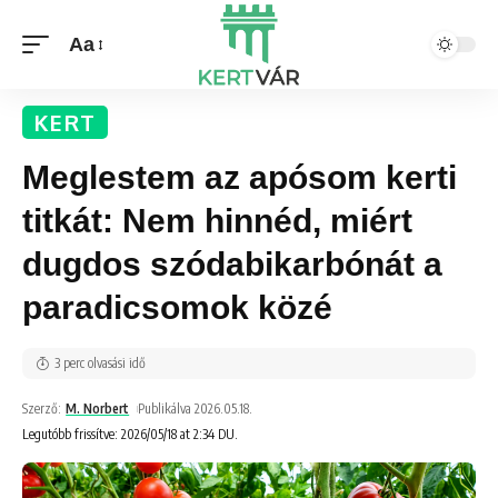
Aa
KERT
Meglestem az apósom kerti
titkát: Nem hinnéd, miért
dugdos szódabikarbónát a
paradicsomok közé
3 perc olvasási idő
Szerző:
M. Norbert
Publikálva 2026.05.18.
Legutóbb frissítve: 2026/05/18 at 2:34 DU.