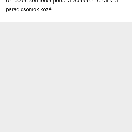
rendszeresen fehér porral a zsebében sétál ki a
paradicsomok közé.