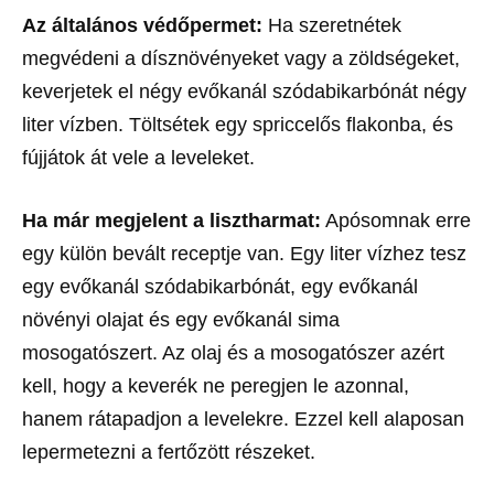
Az általános védőpermet:
Ha szeretnétek
megvédeni a dísznövényeket vagy a zöldségeket,
keverjetek el négy evőkanál szódabikarbónát négy
liter vízben. Töltsétek egy spriccelős flakonba, és
fújjátok át vele a leveleket.
Ha már megjelent a lisztharmat:
Apósomnak erre
egy külön bevált receptje van. Egy liter vízhez tesz
egy evőkanál szódabikarbónát, egy evőkanál
növényi olajat és egy evőkanál sima
mosogatószert. Az olaj és a mosogatószer azért
kell, hogy a keverék ne peregjen le azonnal,
hanem rátapadjon a levelekre. Ezzel kell alaposan
lepermetezni a fertőzött részeket.