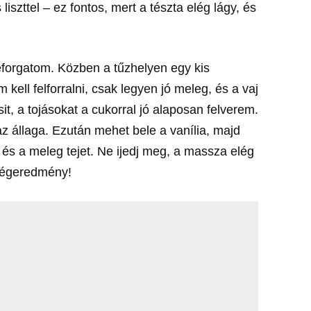
iszttel – ez fontos, mert a tészta elég lágy, és
szeforgatom. Közben a tűzhelyen egy kis
kell felforralni, csak legyen jó meleg, és a vaj
it, a tojásokat a cukorral jó alaposan felverem.
z állaga. Ezután mehet bele a vanília, majd
 és a meleg tejet. Ne ijedj meg, a massza elég
 végeredmény!