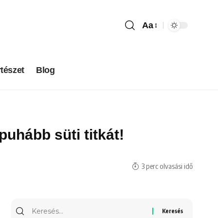
Aa
tészet
Blog
puhább süti titkát!
3 perc olvasási idő
Keresés