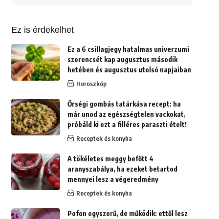
erre:
Ez is érdekelhet
Ez a 6 csillagjegy hatalmas univerzumi
szerencsét kap augusztus második
hetében és augusztus utolsó napjaiban
Horoszkóp
Őrségi gombás tatárkása recept: ha
már unod az egészségtelen vackokat,
próbáld ki ezt a filléres paraszti ételt!
Receptek és konyha
A tökéletes meggy befőtt 4
aranyszabálya, ha ezeket betartod
mennyei lesz a végeredmény
Receptek és konyha
Pofon egyszerű, de működik: ettől lesz