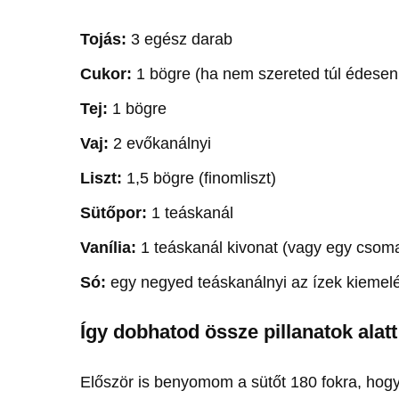
Tojás:
3 egész darab
Cukor:
1 bögre (ha nem szereted túl édesen, 
Tej:
1 bögre
Vaj:
2 evőkanálnyi
Liszt:
1,5 bögre (finomliszt)
Sütőpor:
1 teáskanál
Vanília:
1 teáskanál kivonat (vagy egy csoma
Só:
egy negyed teáskanálnyi az ízek kiemel
Így dobhatod össze pillanatok alatt
Először is benyomom a sütőt 180 fokra, hogy