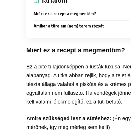
Tartalom
Miért ez a recept a megmentőm?
Amikor a türelem (nem) terem rózsát
Miért ez a recept a megmentőm?
Ez a pite tulajdonképpen a lusták luxusa. N
alapanyag. A titka abban rejlik, hogy a tejet
tészta állaga valahol a piskóta és a krémes p
egyáltalán nem fullasztó. Ha vendégek jönne
kell valami lélekmelegítő, ez a tuti befutó.
Amire szükséged lesz a sütéshez:
(Én egy 
mérőnek, így még mérleg sem kell!)