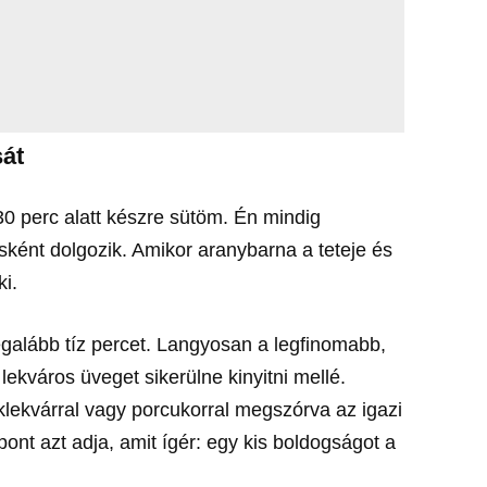
sát
30 perc alatt készre sütöm. Én mindig
ként dolgozik. Amikor aranybarna a teteje és
ki.
egalább tíz percet. Langyosan a legfinomabb,
lekváros üveget sikerülne kinyitni mellé.
lekvárral vagy porcukorral megszórva az igazi
pont azt adja, amit ígér: egy kis boldogságot a