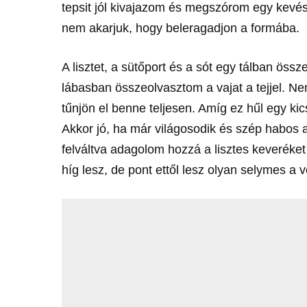
tepsit jól kivajazom és megszórom egy kevés l
nem akarjuk, hogy beleragadjon a formába.
A lisztet, a sütőport és a sót egy tálban ös
lábasban összeolvasztom a vajat a tejjel. Nem 
tűnjön el benne teljesen. Amíg ez hűl egy kics
Akkor jó, ha már világosodik és szép habos a
felváltva adagolom hozzá a lisztes keveréket
híg lesz, de pont ettől lesz olyan selymes a