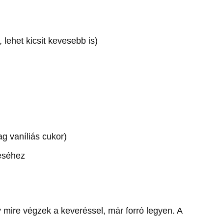
lehet kicsit kevesebb is)
g vaníliás cukor)
éséhez
 mire végzek a keveréssel, már forró legyen. A