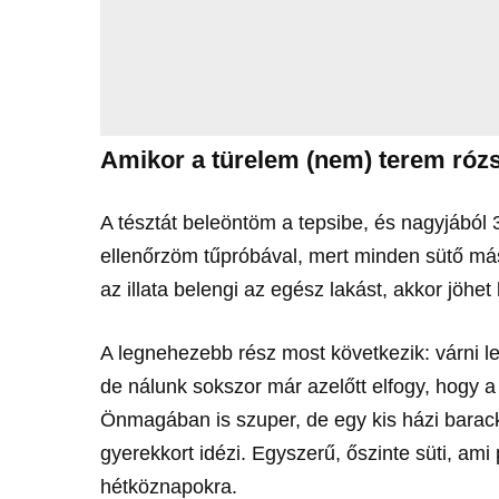
Amikor a türelem (nem) terem róz
A tésztát beleöntöm a tepsibe, és nagyjából 
ellenőrzöm tűpróbával, mert minden sütő más
az illata belengi az egész lakást, akkor jöhet 
A legnehezebb rész most következik: várni l
de nálunk sokszor már azelőtt elfogy, hogy a 
Önmagában is szuper, de egy kis házi barack
gyerekkort idézi. Egyszerű, őszinte süti, ami 
hétköznapokra.