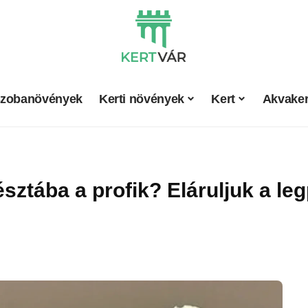
zobanövények
Kerti növények
Kert
Akvaker
észtába a profik? Eláruljuk a leg