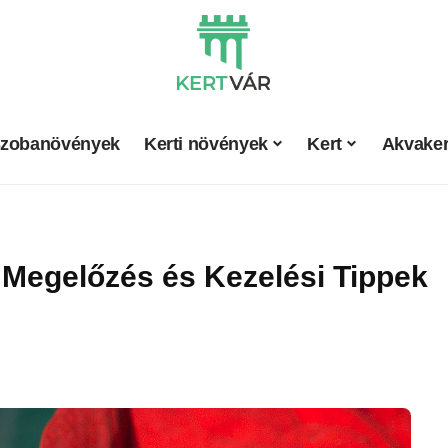
zobanövények
Kerti növények
Kert
Akvaker
 Megelőzés és Kezelési Tippek