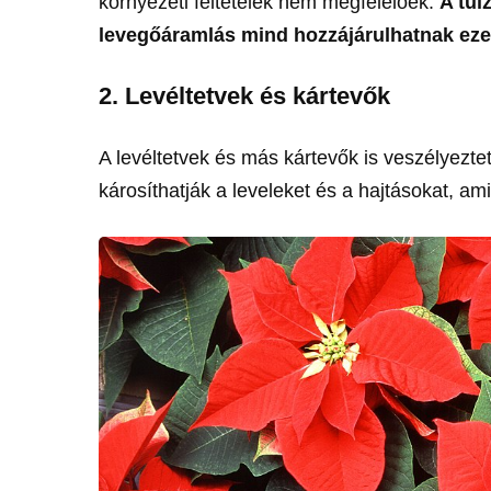
környezeti feltételek nem megfelelőek.
A túl
levegőáramlás mind hozzájárulhatnak eze
2. Levéltetvek és kártevők
A levéltetvek és más kártevők is veszélyeztet
károsíthatják a leveleket és a hajtásokat, a