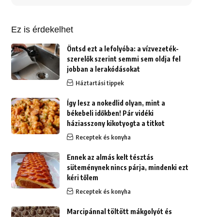
erre:
Ez is érdekelhet
Öntsd ezt a lefolyóba: a vízvezeték-
szerelők szerint semmi sem oldja fel
jobban a lerakódásokat
Háztartási tippek
Így lesz a nokedlid olyan, mint a
békebeli időkben! Pár vidéki
háziasszony kikotyogta a titkot
Receptek és konyha
Ennek az almás kelt tésztás
süteménynek nincs párja, mindenki ezt
kéri tőlem
Receptek és konyha
Marcipánnal töltött mákgolyót és