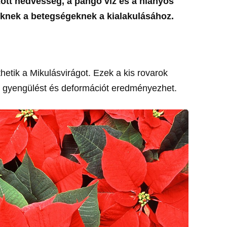
zott nedvesség, a pangó víz és a hiányos
knek a betegségeknek a kialakulásához.
hetik a Mikulásvirágot. Ezek a kis rovarok
mi gyengülést és deformációt eredményezhet.