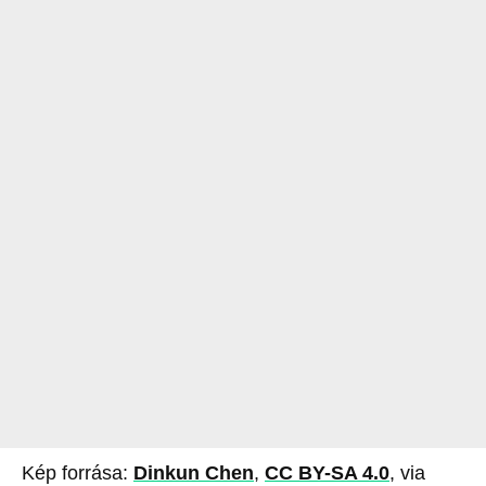
Kép forrása:
Dinkun Chen
,
CC BY-SA 4.0
, via