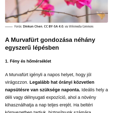
Forrás:
Dinkun Chen
,
CC BY-SA 4.0
, via Wikimedia Commons
A Murvafürt gondozása néhány
egyszerű lépésben
1. Fény és hőmérséklet
A Murvafürt igényli a napos helyet, hogy jól
virágozzon.
Legalább hat órányi közvetlen
napsütésre van szüksége naponta.
Ideális hely a
déli vagy délnyugati expozíció, ahol a növény
kihasználhatja a nap teljes erejét. Ha beltéri
környezetben tartjuk, biztosítsunk számára