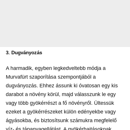
3. Dugványozás
A harmadik, egyben legkedveltebb módja a
Murvafürt szaporítása szempontjából a
dugványozás. Ehhez ássunk ki óvatosan egy kis
darabot a növény körül, majd válasszunk le egy
vagy több gyökérrészt a fő növényről. Ültessük
ezeket a gyökérrészeket külön edényekbe vagy
ágyásokba, és biztosítsunk számukra megfelelő
víz- és tápanyagellátást. A gyökérhajtásoknak