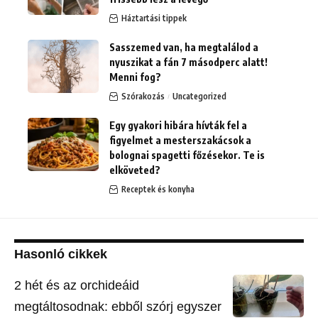
Háztartási tippek
Sasszemed van, ha megtalálod a
nyuszikat a fán 7 másodperc alatt!
Menni fog?
Szórakozás
Uncategorized
Egy gyakori hibára hívták fel a
figyelmet a mesterszakácsok a
bolognai spagetti főzésekor. Te is
elköveted?
Receptek és konyha
Hasonló cikkek
2 hét és az orchideáid
megtáltosodnak: ebből szórj egyszer