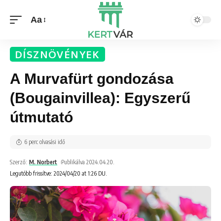
Aa
DÍSZNÖVÉNYEK
A Murvafürt gondozása
(Bougainvillea): Egyszerű
útmutató
6 perc olvasási idő
Szerző:
M. Norbert
Publikálva 2024.04.20.
Legutóbb frissítve: 2024/04/20 at 1:26 DU.