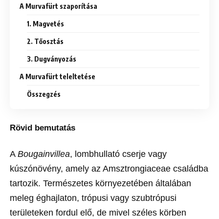
A Murvafürt szaporítása
1. Magvetés
2. Tőosztás
3. Dugványozás
A Murvafürt teleltetése
Összegzés
Rövid bemutatás
A
Bougainvillea
, lombhullató cserje vagy
kúszónövény, amely az Amsztrongiaceae családba
tartozik. Természetes környezetében általában
meleg éghajlaton, trópusi vagy szubtrópusi
területeken fordul elő, de mivel széles körben