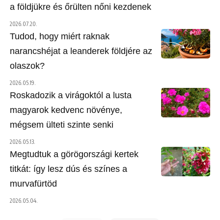
a földjükre és őrülten nőni kezdenek
2026.07.20.
Tudod, hogy miért raknak
narancshéjat a leanderek földjére az
olaszok?
2026.05.19.
Roskadozik a virágoktól a lusta
magyarok kedvenc növénye,
mégsem ülteti szinte senki
2026.05.13.
Megtudtuk a görögországi kertek
titkát: így lesz dús és színes a
murvafürtöd
2026.05.04.