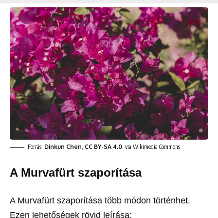
Forrás:
Dinkun Chen
,
CC BY-SA 4.0
, via Wikimedia Commons
A Murvafürt szaporítása
A Murvafürt szaporítása több módon történhet.
Ezen lehetőségek rövid leírása: