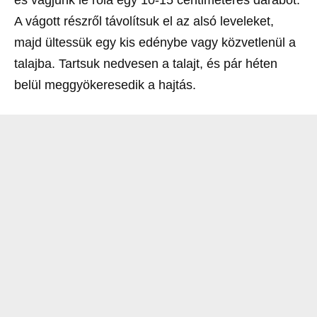
és vágjunk le róla egy 10-15 centiméteres darabot.
A vágott részről távolítsuk el az alsó leveleket,
majd ültessük egy kis edénybe vagy közvetlenül a
talajba. Tartsuk nedvesen a talajt, és pár héten
belül meggyökeresedik a hajtás.