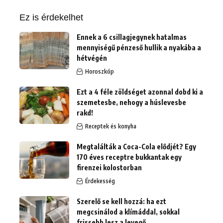
Ez is érdekelhet
Ennek a 6 csillagjegynek hatalmas
mennyiségű pénzeső hullik a nyakába a
hétvégén
Horoszkóp
Ezt a 4 féle zöldséget azonnal dobd ki a
szemetesbe, nehogy a húslevesbe
rakd!
Receptek és konyha
Megtalálták a Coca-Cola elődjét? Egy
170 éves receptre bukkantak egy
firenzei kolostorban
Érdekesség
Szerelő se kell hozzá: ha ezt
megcsinálod a klímáddal, sokkal
frissebb lesz a levegő