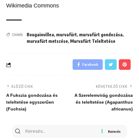
Wikimedia Commons
Bougainvillea
,
murvafürt
,
murvafürt gondozása
,
Címkék:
murvafürt metszése
,
Murvafürt Teleltetése
Facebook
ELŐZŐ CIKK
KÖVETKEZŐ CIKK
A Fukszia gondozása és
A Szerelemvirág gondozása
teleltetése egyszerűen
és teleltetése (Agapanthus
(Fuchsia)
africanus)
Keresés
erre: