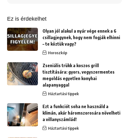
erre:
Ez is érdekelhet
Olyan jól alakul a nyár vége ennek a 6
csillagjegynek, hogy nem fogják elhinni
– te köztük vagy?
Horoszkóp
Zseniális trükk a koszos grill
tisztítására: gyors, vegyszermentes
megoldás egyetlen konyhai
alapanyaggal
Háztartási tippek
Ezt a funkciót soha ne használd a
klímán, akár háromszorosára növelheti
a villanyszámlád!
Háztartási tippek