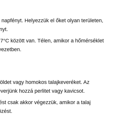
napfényt. Helyezzük el őket olyan területen,
nyt.
7°C között van. Télen, amikor a hőmérséklet
yezetben.
földet vagy homokos talajkeveréket. Az
verjünk hozzá perlitet vagy kavicsot.
ést csak akkor végezzük, amikor a talaj
özést.