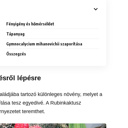
Fényigény és hőmérséklet
Tápanyag
Gymnocalycium mihanovichii szaporítása
Összegzés
sről lépésre
aládjába tartozó különleges növény, melyet a
rítása tesz egyedivé. A Rubinkaktusz
rnyezetet teremthet.