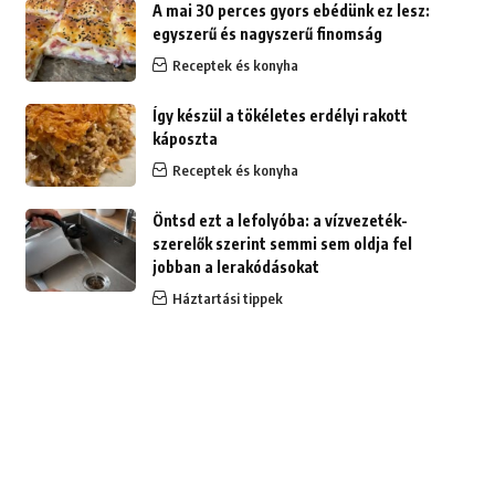
A mai 30 perces gyors ebédünk ez lesz:
egyszerű és nagyszerű finomság
Receptek és konyha
Így készül a tökéletes erdélyi rakott
káposzta
Receptek és konyha
Öntsd ezt a lefolyóba: a vízvezeték-
szerelők szerint semmi sem oldja fel
jobban a lerakódásokat
Háztartási tippek