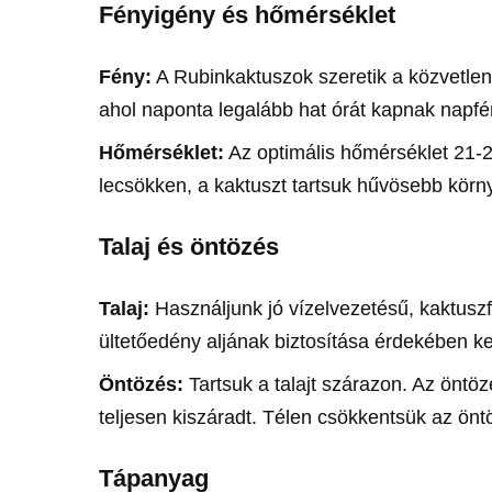
Fényigény és hőmérséklet
Fény:
A Rubinkaktuszok szeretik a közvetlen 
ahol naponta legalább hat órát kapnak napfé
Hőmérséklet:
Az optimális hőmérséklet 21-2
lecsökken, a kaktuszt tartsuk hűvösebb körn
Talaj és öntözés
Talaj:
Használjunk jó vízelvezetésű, kaktusz
ültetőedény aljának biztosítása érdekében ke
Öntözés:
Tartsuk a talajt szárazon. Az öntöz
teljesen kiszáradt. Télen csökkentsük az önt
Tápanyag