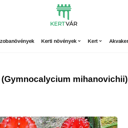
zobanövények
Kerti növények
Kert
Akvaker
 (Gymnocalycium mihanovichii)