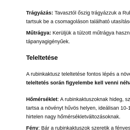
Trágyázás:
Tavasztól őszig trágyázzuk a Rub
tartsuk be a csomagoláson található utasítás
Műtrágya:
Kerüljük a túlzott műtrágya haszn
tápanyagigényűek.
Teleltetése
A rubinkaktusz teleltetése fontos lépés a
teleltetés során figyelembe kell venni né
Hőmérséklet
: A rubinkaktuszoknak hideg, sz
tartsa a növényt hűvös helyen, ideálisan 10-
hirtelen nagy hőmérsékletváltozásoknak.
Fény
: Bár a rubinkaktuszok szeretik a fénye