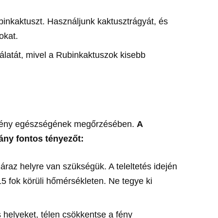
inkaktuszt. Használjunk kaktusztrágyát, és
okat.
álatát, mivel a Rubinkaktuszok kisebb
 növény egészségének megőrzésében.
A
hány fontos tényezőt:
áraz helyre van szükségük. A teleltetés idején
15 fok körüli hőmérsékleten. Ne tegye ki
s helyeket, télen csökkentse a fény