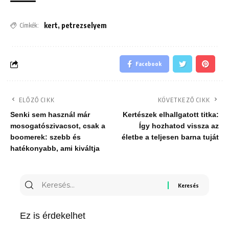
kert
,
petrezselyem
Címkék:
Facebook
ELŐZŐ CIKK
KÖVETKEZŐ CIKK
Senki sem használ már
Kertészek elhallgatott titka:
mosogatószivacsot, csak a
Így hozhatod vissza az
boomerek: szebb és
életbe a teljesen barna tuját
hatékonyabb, ami kiváltja
Keresés
erre:
Ez is érdekelhet