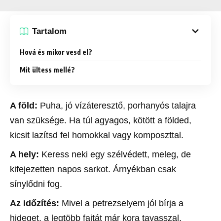
Tartalom
Hová és mikor vesd el?
Mit ültess mellé?
A föld:
Puha, jó vízáteresztő, porhanyós talajra
van szüksége. Ha túl agyagos, kötött a földed,
kicsit lazítsd fel homokkal vagy komposzttal.
A hely:
Keress neki egy szélvédett, meleg, de
kifejezetten napos sarkot. Árnyékban csak
sínylődni fog.
Az időzítés:
Mivel a petrezselyem jól bírja a
hideget, a legtöbb fajtát már kora tavasszal,