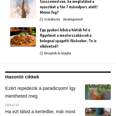
Sasszemed van, ha megtalálod a
nyuszikat a fán 7 másodperc alatt!
Menni fog?
Szórakozás
Uncategorized
Egy gyakori hibára hívták fel a
figyelmet a mesterszakácsok a
bolognai spagetti főzésekor. Te is
elköveted?
Receptek és konyha
Hasonló cikkek
Ezért repedezik a paradicsom! Így
mentheted meg
2026.07.23.
Ha ezt látod a kertedbe, már most