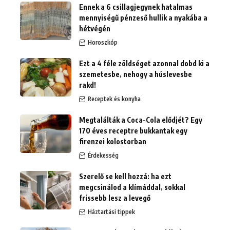
Ennek a 6 csillagjegynek hatalmas
mennyiségű pénzeső hullik a nyakába a
hétvégén
Horoszkóp
Ezt a 4 féle zöldséget azonnal dobd ki a
szemetesbe, nehogy a húslevesbe
rakd!
Receptek és konyha
Megtalálták a Coca-Cola elődjét? Egy
170 éves receptre bukkantak egy
firenzei kolostorban
Érdekesség
Szerelő se kell hozzá: ha ezt
megcsinálod a klímáddal, sokkal
frissebb lesz a levegő
Háztartási tippek