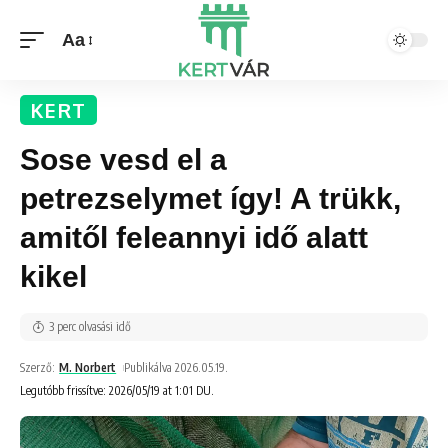
Aa
KERT
Sose vesd el a
petrezselymet így! A trükk,
amitől feleannyi idő alatt
kikel
3 perc olvasási idő
Szerző:
M. Norbert
Publikálva 2026.05.19.
Legutóbb frissítve: 2026/05/19 at 1:01 DU.