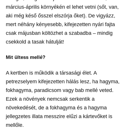
március-április környékén el lehet vetni (sőt, van,
aki még késő ősszel elszórja őket). De vigyázz,
mert néhány kényesebb, kifejezetten nyári fajta
csak májusban költözhet a szabadba – mindig
csekkold a tasak hátulját!
Mit ültess mellé?
A kertben is működik a társasági élet. A
petrezselyem kifejezetten hálás lesz, ha hagyma,
fokhagyma, paradicsom vagy bab mellé veted.
Ezek a növények nemcsak serkentik a
növekedését, de a fokhagyma és a hagyma
jellegzetes illata messzire elűzi a kártevőket is
mellőle.