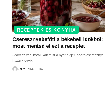
RECEPTEK ÉS KONYHA
Cseresznyebefőtt a békebeli időkből:
most mentsd el ezt a receptet
A tavasz végi korai, valamint a nyár elején beérő cseresznye
hazánk egyik
…
Petra
2026.08.04.