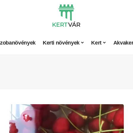
zobanövények
Kerti növények
Kert
Akvaker