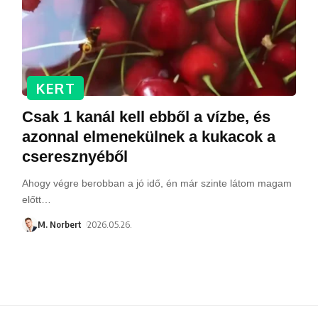
KERT
Csak 1 kanál kell ebből a vízbe, és
azonnal elmenekülnek a kukacok a
cseresznyéből
Ahogy végre berobban a jó idő, én már szinte látom magam
előtt
…
M. Norbert
2026.05.26.