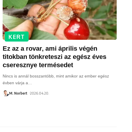
KERT
Ez az a rovar, ami április végén
titokban tönkreteszi az egész éves
cseresznye termésedet
Nincs is annál bosszantóbb, mint amikor az ember egész
évben várja a
…
M. Norbert
2026.04.20.