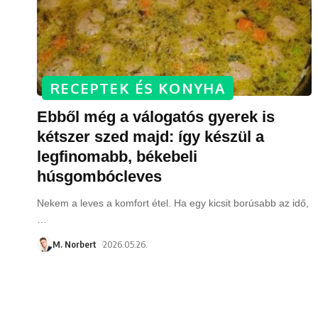
RECEPTEK ÉS KONYHA
Ebből még a válogatós gyerek is
kétszer szed majd: így készül a
legfinomabb, békebeli
húsgombócleves
Nekem a leves a komfort étel. Ha egy kicsit borúsabb az idő,
…
M. Norbert
2026.05.26.