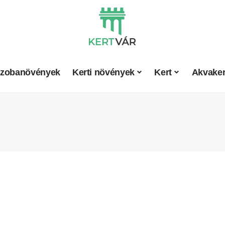
zobanövények
Kerti növények
Kert
Akvaker