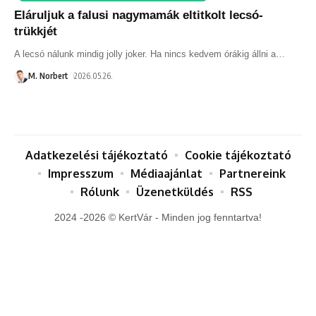
Eláruljuk a falusi nagymamák eltitkolt lecsó-
trükkjét
A lecsó nálunk mindig jolly joker. Ha nincs kedvem órákig állni a
…
M. Norbert
2026.05.26.
Adatkezelési tájékoztató
Cookie tájékoztató
Impresszum
Médiaajánlat
Partnereink
Rólunk
Üzenetküldés
RSS
2024 -2026 © KertVár - Minden jog fenntartva!