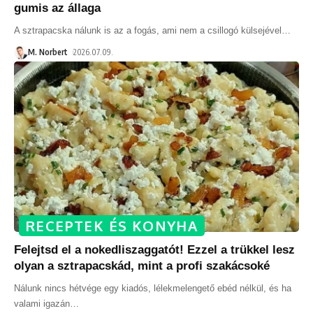
gumis az állaga
A sztrapacska nálunk is az a fogás, ami nem a csillogó külsejével
…
M. Norbert
2026.07.09.
RECEPTEK ÉS KONYHA
Felejtsd el a nokedliszaggatót! Ezzel a trükkel lesz
olyan a sztrapacskád, mint a profi szakácsoké
Nálunk nincs hétvége egy kiadós, lélekmelengető ebéd nélkül, és ha
valami igazán
…