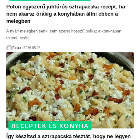
Pofon egyszerű juhtúrós sztrapacska recept, ha
nem akarsz órákig a konyhában állni ebben a
melegben
A nyári melegben senki sem szeret hosszú órákat a konyhában
tölteni, ezért
…
Petra
2026.08.05.
RECEPTEK ÉS KONYHA
Így készítsd a sztrapacska tésztát, hogy ne legyen