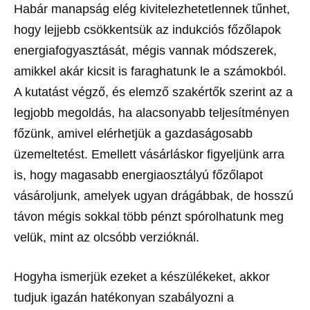
Habár manapság elég kivitelezhetetlennek tűnhet,
hogy lejjebb csökkentsük az indukciós főzőlapok
energiafogyasztását, mégis vannak módszerek,
amikkel akár kicsit is faraghatunk le a számokból.
A kutatást végző, és elemző szakértők szerint az a
legjobb megoldás, ha alacsonyabb teljesítményen
főzünk, amivel elérhetjük a gazdaságosabb
üzemeltetést. Emellett vásárláskor figyeljünk arra
is, hogy magasabb energiaosztályú főzőlapot
vásároljunk, amelyek ugyan drágábbak, de hosszú
távon mégis sokkal több pénzt spórolhatunk meg
velük, mint az olcsóbb verzióknál.
Hogyha ismerjük ezeket a készülékeket, akkor
tudjuk igazán hatékonyan szabályozni a