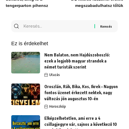
tengerparton pihensz
megszabadulhatsz tőlük
Keresés
erre:
Ez is érdekelhet
Nem Balaton, nem Hajdúszoboszló:
ezek a legjobb magyar strandok a
német turisták szerint
Utazás
Oroszlán, Rák, Bika, Kos, Ikrek – Nagyon
fontos üzenet érkezett nektek, nagy
változás jön augusztus 10-én
Horoszkóp
Elképzelhetetlen, ami erre a 4
csillagjegyre vár, sajnos a következő 10