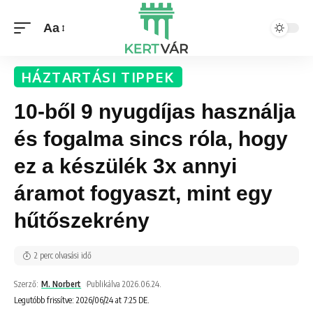
Aa
HÁZTARTÁSI TIPPEK
10-ből 9 nyugdíjas használja
és fogalma sincs róla, hogy
ez a készülék 3x annyi
áramot fogyaszt, mint egy
hűtőszekrény
2 perc olvasási idő
Szerző:
M. Norbert
Publikálva 2026.06.24.
Legutóbb frissítve: 2026/06/24 at 7:25 DE.