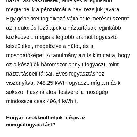
háztartási készülékek, amelyek a leginkább
megterhelik a pénztárcát a havi rezsijük javára.
Egy gépekkel foglalkozó vállalat felmérései szerint
az indukciós főzőlapok a háztartások leginkább
közkedvelt, mégis a legtöbb áramot fogyasztó
készülékei, megelőzve a hűtőt, és a
mosogatóképet. A tanulmány azt is kimutatta, hogy
ez a készülék háromszor annyit fogyaszt, mint
háztartásbeli társai. Éves fogyasztáshoz
viszonyítva, 748,25 kWh fogyaszt, míg a másik
sokszor használatos ‘testvére’ a mosógép
mindössze csak 496,4 kWh-t.
Hogyan csökkenthetjük mégis az
energiafogyasztást?