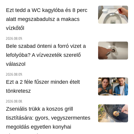
Ezt tedd a WC kagylóba és 8 perc
alatt megszabadulsz a makacs
vízkőtől
2026.08.09.
Bele szabad önteni a forró vizet a
lefolyóba? A vízvezeték szerelő
válaszol
2026.08.09.
Ezt a 2 féle fűszer minden ételt
tönkretesz
2026.08.08.
Zseniális trükk a koszos grill
tisztítására: gyors, vegyszermentes
megoldás egyetlen konyhai