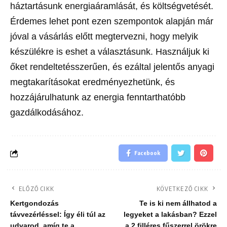
háztartásunk energiaáramlását, és költségvetését.
Érdemes lehet pont ezen szempontok alapján már
jóval a vásárlás előtt megtervezni, hogy melyik
készülékre is eshet a választásunk. Használjuk ki
őket rendeltetésszerűen, és ezáltal jelentős anyagi
megtakarításokat eredményezhetünk, és
hozzájárulhatunk az energia fenntarthatóbb
gazdálkodásához.
Facebook
ELŐZŐ CIKK
KÖVETKEZŐ CIKK
Kertgondozás
Te is ki nem állhatod a
távvezérléssel: Így éli túl az
legyeket a lakásban? Ezzel
udvarod, amíg te a
a 2 filléres fűszerrel örökre