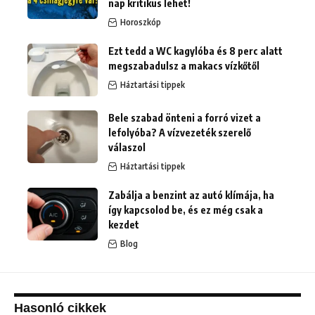
nap kritikus lehet!
Horoszkóp
Ezt tedd a WC kagylóba és 8 perc alatt
megszabadulsz a makacs vízkőtől
Háztartási tippek
Bele szabad önteni a forró vizet a
lefolyóba? A vízvezeték szerelő
válaszol
Háztartási tippek
Zabálja a benzint az autó klímája, ha
így kapcsolod be, és ez még csak a
kezdet
Blog
Hasonló cikkek