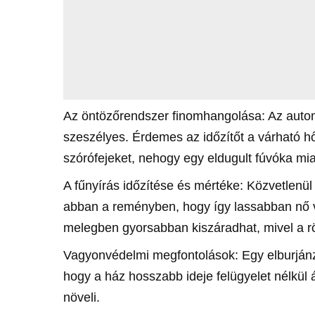
Az öntözőrendszer finomhangolása: Az autom
szeszélyes. Érdemes az időzítőt a várható hő
szórófejeket, nehogy egy eldugult fúvóka mia
A fűnyírás időzítése és mértéke: Közvetlenül a
abban a reményben, hogy így lassabban nő vi
melegben gyorsabban kiszáradhat, mivel a rö
Vagyonvédelmi megfontolások: Egy elburjánzot
hogy a ház hosszabb ideje felügyelet nélkül á
növeli.