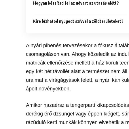
Hogyan készítsd fel az udvart az utazás előtt?
Kire bízhatod nyugodt szívvel a zöldterületeket?
A nyári pihenés tervezésekor a fókusz általáb
csomagoláson van. Ahogy közeledik az indul
matricák ellenőrzése mellett a ház körüli te
egy-két hét távollét alatt a természet nem ál
uralmat a virágágyások felett, a nyári kánik
ápolt növényekben.
Amikor hazaérsz a tengerparti kikapcsolódás
derékig érő dzsungel vagy éppen kiégett, sárg
rázúduló kerti munkák könnyen elvehetik a ny