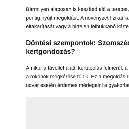
Bármilyen alaposan is készíted elő a terepet
pontig nyújt megoldást. A növényzet fizikai ka
eltakarítását vagy a hirtelen felbukkanó kár
Döntési szempontok: Szomszéd
kertgondozás?
Amikor a távollét alatti kertápolás felmerül
a rokonok megkérése tűnik. Ez a megoldás rö
udvar esetén érdemes mérlegelni a gyakorlati