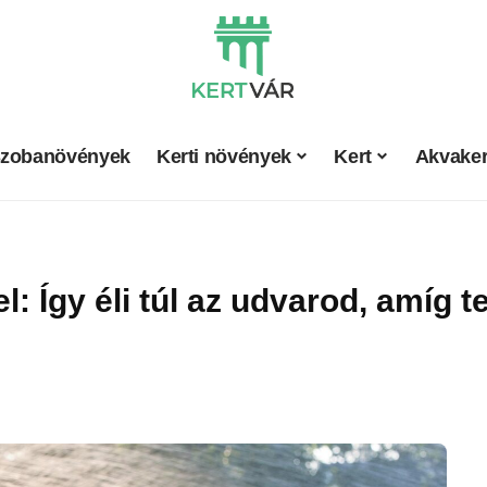
zobanövények
Kerti növények
Kert
Akvaker
: Így éli túl az udvarod, amíg t