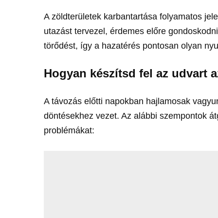
A zöldterületek karbantartása folyamatos jel
utazást tervezel, érdemes előre gondoskodn
törődést, így a hazatérés pontosan olyan ny
Hogyan készítsd fel az udvart a
A távozás előtti napokban hajlamosak vagyun
döntésekhez vezet. Az alábbi szempontok á
problémákat: