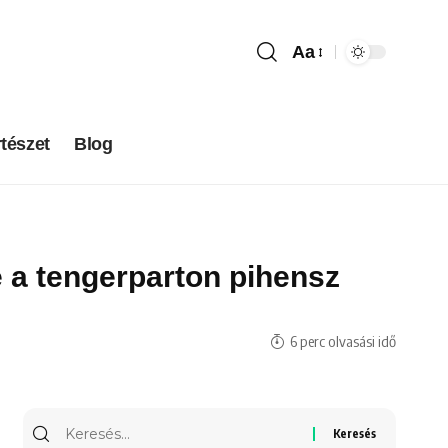
Aa
tészet
Blog
e a tengerparton pihensz
6 perc olvasási idő
Keresés