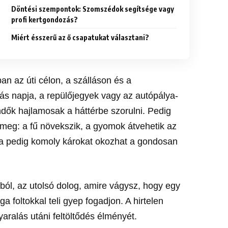
Döntési szempontok: Szomszédok segítsége vagy
profi kertgondozás?
Miért ésszerű az ő csapatukat választani?
an az úti célon, a szálláson és a
ás napja, a repülőjegyek vagy az autópálya-
endők hajlamosak a háttérbe szorulni. Pedig
l meg: a fű növekszik, a gyomok átvehetik az
ula pedig komoly károkat okozhat a gondosan
ból, az utolsó dolog, amire vágysz, hogy egy
a foltokkal teli gyep fogadjon. A hirtelen
aralás utáni feltöltődés élményét.