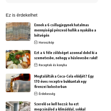
erre:
Ez is érdekelhet
Ennek a 6 csillagjegynek hatalmas
mennyiségű pénzeső hullik a nyakába a
hétvégén
Horoszkóp
Ezt a 4 féle zöldséget azonnal dobd ki a
szemetesbe, nehogy a húslevesbe rakd!
Receptek és konyha
Megtalálták a Coca-Cola elődjét? Egy
170 éves receptre bukkantak egy
firenzei kolostorban
Érdekesség
Szerelő se kell hozzá: ha ezt
megcsinálod a klímáddal, sokkal