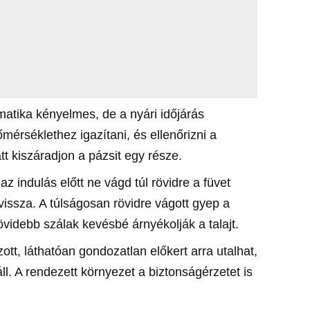
atika kényelmes, de a nyári időjárás
mérséklethez igazítani, és ellenőrizni a
tt kiszáradjon a pázsit egy része.
z indulás előtt ne vágd túl rövidre a füvet
ssza. A túlságosan rövidre vágott gyep a
videbb szálak kevésbé árnyékolják a talajt.
t, láthatóan gondozatlan előkert arra utalhat,
ll. A rendezett környezet a biztonságérzetet is