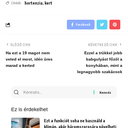
hortenzia
,
kert
Címkék:
Facebook
ELŐZŐ CIKK
KÖVETKEZŐ CIKK
Ha ezt a 19 magot nem
Ezzel a trükkel jobb
veted el most, idén üres
babgulyást főzöl a
marad a kerted
konyhában, mint a
legnagyobb szakácsok
Keresés
erre:
Ez is érdekelhet
Ezt a funkciót soha ne használd a
klímán, akár háromszorosára növelheti