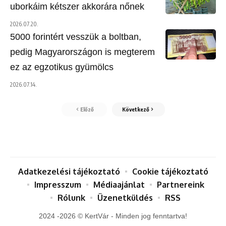
uborkáim kétszer akkorára nőnek
2026.07.20.
5000 forintért vesszük a boltban,
pedig Magyarországon is megterem
ez az egzotikus gyümölcs
2026.07.14.
Előző
Következő
Adatkezelési tájékoztató
Cookie tájékoztató
Impresszum
Médiaajánlat
Partnereink
Rólunk
Üzenetküldés
RSS
2024 -2026 © KertVár - Minden jog fenntartva!