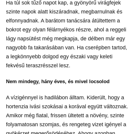
Ha túl sok tűző napot kap, a gyönyörű virágfejek
szinte napok alatt kiszáradnak, megbarnulnak és
elfonnyadnak. A barátom tanácsára átültettem a
bokrot egy olyan félárnyékos részre, ahol a reggeli
lágy napsütést még megkapja, de délben már egy
nagyobb fa takarásában van. Ha cserépben tartod,
a legkönnyebb dolgod egy északi vagy keleti
fekvésű teraszrésszel lesz.
Nem mindegy, hány éves, és mivel locsolod
A vízigénnyel is hadilábon álltam. Kiderült, hogy a
hortenzia ivási szokásai a korával együtt változnak.
Amikor még fiatal, frissen ültetett a növény, szinte
folyamatosan szomjas, és rengeteg vizet igényel a
gyökérzet megerősödéséhez. Ahogy azonban