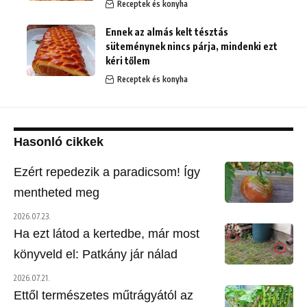
Receptek és konyha
Ennek az almás kelt tésztás
süteménynek nincs párja, mindenki ezt
kéri tőlem
Receptek és konyha
Hasonló cikkek
Ezért repedezik a paradicsom! Így
mentheted meg
2026.07.23.
Ha ezt látod a kertedbe, már most
könyveld el: Patkány jár nálad
2026.07.21.
Ettől természetes műtrágyától az