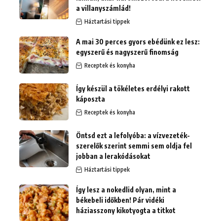
a villanyszámlád!
Háztartási tippek
A mai 30 perces gyors ebédünk ez lesz:
egyszerű és nagyszerű finomság
Receptek és konyha
Így készül a tökéletes erdélyi rakott
káposzta
Receptek és konyha
Öntsd ezt a lefolyóba: a vízvezeték-
szerelők szerint semmi sem oldja fel
jobban a lerakódásokat
Háztartási tippek
Így lesz a nokedlid olyan, mint a
békebeli időkben! Pár vidéki
háziasszony kikotyogta a titkot