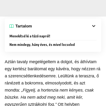
Tartalom
Menekítsd ki a tűző napról!
Nem mindegy, hány éves, és mivel locsolod
Aztán tavaly megelégeltem a dolgot, és áthívtam
egy kertész barátomat egy kávéra, hogy nézzen rá
a szerencsétlenkedésemre. Leültünk a teraszra, ő
ránézett a bokromra, elmosolyodott, és azt
mondta:
„Figyelj, a hortenzia nem kényes, csak
büszke. Ha nem adod meg neki, amit kér,
egyszerűen sztrájkolni fog.”
Ott helyben