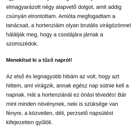
elmagyarázott négy alapvető dolgot, amit addig
csúnyán elrontottam. Amióta megfogadtam a
tanácsait, a hortenziáim olyan brutális virágözönnel
hálálják meg, hogy a csodájára járnak a
szomszédok.
Menekítsd ki a tűző napról!
Az első és legnagyobb hibám az volt, hogy azt
hittem, ami virágzik, annak egész nap sütnie kell a
napnak. Hát a hortenziánál ez óriási tévedés! Bár
mint minden növénynek, neki is szüksége van
fényre, a közvetlen, déli, perzselő napsütést
kifejezetten gyűlöli.