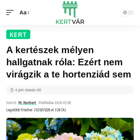
Aa
KERT
A kertészek mélyen
hallgatnak róla: Ezért nem
virágzik a te hortenziád sem
4 perc olvasási idő
Szerző:
M. Norbert
Publikálva 2026.05.28.
Legutóbb frissítve: 2026/05/28 at 3:28 DU.