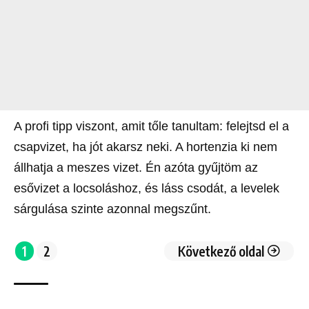
A profi tipp viszont, amit tőle tanultam: felejtsd el a
csapvizet, ha jót akarsz neki. A hortenzia ki nem
állhatja a meszes vizet. Én azóta gyűjtöm az
esővizet a locsoláshoz, és láss csodát, a levelek
sárgulása szinte azonnal megszűnt.
1
2
Következő oldal