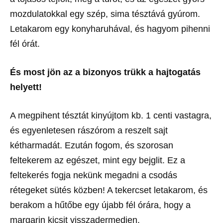
mozdulatokkal egy szép, sima tésztává gyúrom.
Letakarom egy konyharuhával, és hagyom pihenni
fél órát.
És most jön az a bizonyos trükk a hajtogatás
helyett!
A megpihent tésztát kinyújtom kb. 1 centi vastagra,
és egyenletesen rászórom a reszelt sajt
kétharmadát. Ezután fogom, és szorosan
feltekerem az egészet, mint egy bejglit. Ez a
feltekerés fogja nekünk megadni a csodás
rétegeket sütés közben! A tekercset letakarom, és
berakom a hűtőbe egy újabb fél órára, hogy a
margarin kicsit visszadermedjen.