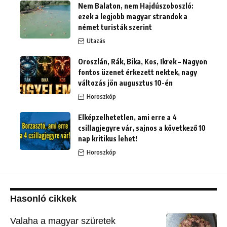
Nem Balaton, nem Hajdúszoboszló:
ezek a legjobb magyar strandok a
német turisták szerint
Utazás
Oroszlán, Rák, Bika, Kos, Ikrek – Nagyon
fontos üzenet érkezett nektek, nagy
változás jön augusztus 10-én
Horoszkóp
Elképzelhetetlen, ami erre a 4
csillagjegyre vár, sajnos a következő 10
nap kritikus lehet!
Horoszkóp
Hasonló cikkek
Valaha a magyar szüretek