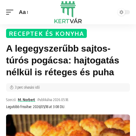
Aa
RECEPTEK ÉS KONYHA
A legegyszerűbb sajtos-
túrós pogácsa: hajtogatás
nélkül is réteges és puha
3 perc olvasási idő
Szerző:
M. Norbert
Publikálva 2026.05.18.
Legutóbb frissítve: 2026/05/18 at 3:08 DU.