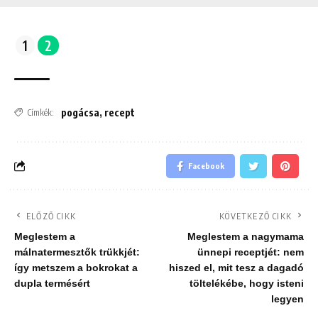
1
2
pogácsa
,
recept
Címkék:
Facebook
ELŐZŐ CIKK
KÖVETKEZŐ CIKK
Meglestem a
Meglestem a nagymama
málnatermesztők trükkjét:
ünnepi receptjét: nem
így metszem a bokrokat a
hiszed el, mit tesz a dagadó
dupla termésért
töltelékébe, hogy isteni
legyen