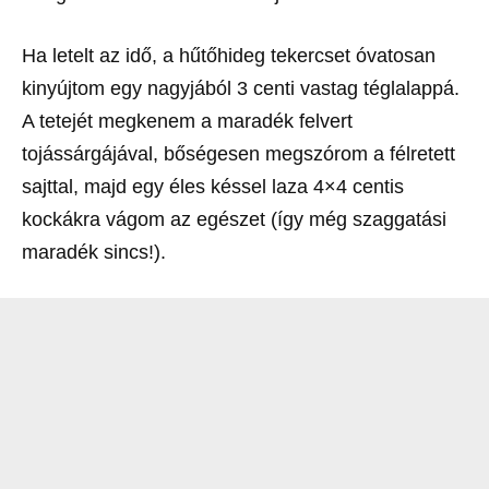
Ha letelt az idő, a hűtőhideg tekercset óvatosan
kinyújtom egy nagyjából 3 centi vastag téglalappá.
A tetejét megkenem a maradék felvert
tojássárgájával, bőségesen megszórom a félretett
sajttal, majd egy éles késsel laza 4×4 centis
kockákra vágom az egészet (így még szaggatási
maradék sincs!).