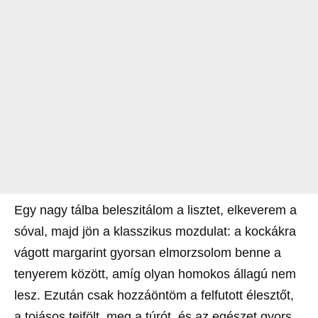
Egy nagy tálba beleszitálom a lisztet, elkeverem a
sóval, majd jön a klasszikus mozdulat: a kockákra
vágott margarint gyorsan elmorzsolom benne a
tenyerem között, amíg olyan homokos állagú nem
lesz. Ezután csak hozzáöntöm a felfutott élesztőt,
a tojásos tejfölt, meg a túrót, és az egészet gyors