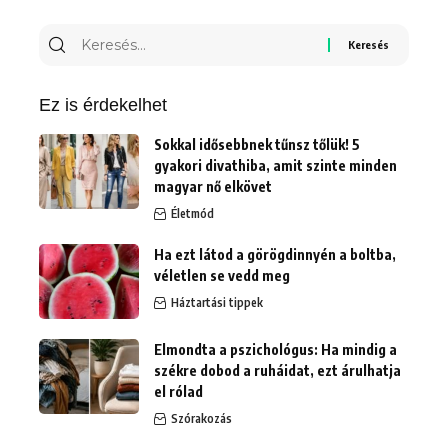
Keresés
erre:
Ez is érdekelhet
Sokkal idősebbnek tűnsz tőlük! 5
gyakori divathiba, amit szinte minden
magyar nő elkövet
Életmód
Ha ezt látod a görögdinnyén a boltba,
véletlen se vedd meg
Háztartási tippek
Elmondta a pszichológus: Ha mindig a
székre dobod a ruháidat, ezt árulhatja
el rólad
Szórakozás