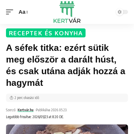
Aa
RECEPTEK ÉS KONYHA
A séfek titka: ezért sütik
meg először a darált húst,
és csak utána adják hozzá a
hagymát
2 perc olvasási idő
Szerző:
Kertvár.hu
Publikálva 2026.05.23.
Legutóbb frissítve: 2026/05/23 at 8:20 DE.