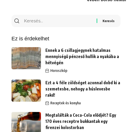
Keresés
erre:
Ez is érdekelhet
Ennek a 6 csillagjegynek hatalmas
mennyiségű pénzeső hullik a nyakába a
hétvégén
Horoszkóp
Ezt a 4 féle zöldséget azonnal dobd ki a
szemetesbe, nehogy a húslevesbe
rakd!
Receptek és konyha
Megtalálták a Coca-Cola elődjét? Egy
170 éves receptre bukkantak egy
firenzei kolostorban