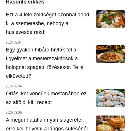
Hasonló cikkek
Ezt a 4 féle zöldséget azonnal dobd
ki a szemetesbe, nehogy a
húslevesbe rakd!
2026.08.07.
Egy gyakori hibára hívták fel a
figyelmet a mesterszakácsok a
bolognai spagetti főzésekor. Te is
elköveted?
2026.08.06.
Óriási kedvencünk mostanában ez
az alföldi kifli recept
2026.08.06.
A megunhatatlan nyári slágerétel:
erre kell figyelni a lángos sütésénél