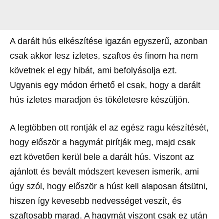
A darált hús elkészítése igazán egyszerű, azonban
csak akkor lesz ízletes, szaftos és finom ha nem
követnek el egy hibát, ami befolyásolja ezt.
Ugyanis egy módon érhető el csak, hogy a darált
hús ízletes maradjon és tökéletesre készüljön.
A legtöbben ott rontják el az egész ragu készítését,
hogy először a hagymát pirítják meg, majd csak
ezt követően kerül bele a darált hús. Viszont az
ajánlott és bevált módszert kevesen ismerik, ami
úgy szól, hogy először a húst kell alaposan átsütni,
hiszen így kevesebb nedvességet veszít, és
szaftosabb marad. A hagymát viszont csak ez után