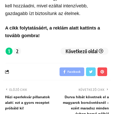
kell hozzáadni, mivel ezáltal intenzívebb,
gazdagabb ízt biztosítunk az ételnek.
A cikk folytatásáért, a reklám alatt kattints a
tovább gombra!
1
2
Következő oldal
Facebook
ELŐZŐ CIKK
KÖVETKEZŐ CIKK
Házi eperlekvár pillanatok
Durva hibát követnek el a
alatt: ezt a gyors receptet
magyarok borsóvetésnél –
próbáld ki!
ezért maradsz minden
évben borsó nélkül