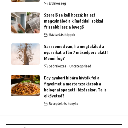
Érdekesség
Szerelő se kell hozzá: ha ezt
megcsinálod a klímáddal, sokkal
frissebb lesz a levegő
Háztartási tippek
Sasszemed van, ha megtalálod a
nyuszikat a fán 7 másodperc alatt!
Menni fog?
Szórakozás
Uncategorized
Egy gyakori hibára hívták fel a
figyelmet a mesterszakácsok a
bolognai spagetti főzésekor. Te is
elköveted?
Receptek és konyha