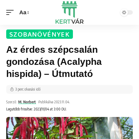
Aa
SZOBANÖVÉNYEK
Az érdes szépcsalán
gondozása (Acalypha
hispida) – Útmutató
3 perc olvasási idő
Szerző:
M. Norbert
Publikálva 2023.11.04.
Legutóbb frissítve: 2023/11/04 at 3:00 DU.