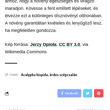
ahhoz, hogy a növény egészséges és virágzó
maradjon. Kövesse a fent említett lépéseket, és
élvezze ezt a különleges dísznövényt otthonában.
A növény garantáltan kivételes és lenyűgöző lesz,
ha megfelelően gondozza.
Kép forrása:
Jerzy Opioła
,
CC BY 3.0
, via
Wikimedia Commons
Acalypha hispida
,
érdes szépcsalán
Címkék:
Facebook