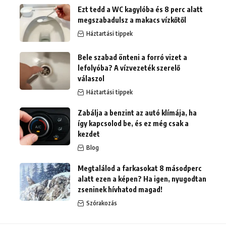
Ezt tedd a WC kagylóba és 8 perc alatt
megszabadulsz a makacs vízkőtől
Háztartási tippek
Bele szabad önteni a forró vizet a
lefolyóba? A vízvezeték szerelő
válaszol
Háztartási tippek
Zabálja a benzint az autó klímája, ha
így kapcsolod be, és ez még csak a
kezdet
Blog
Megtalálod a farkasokat 8 másodperc
alatt ezen a képen? Ha igen, nyugodtan
zseninek hívhatod magad!
Szórakozás