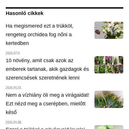
Hasonló cikkek
Ha megismered ezt a trükköt,
rengeteg orchidea fog nőni a
kertedben
2026.07.11.
10 növény, amit csak azok az
emberek tartanak, akik gazdagok és
szerencsések szeretnének lenni
2026.05.20.
Nem a vízhiány öli meg a virágaidat!
Ezt nézd meg a cserépben, mielőtt
késő
2026.05.08.