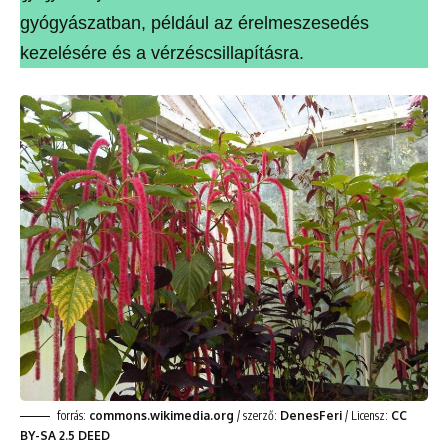
gyógyászatban, például az érelmeszesedés
kezelésére és a vérzéscsillapításra.
forrás:
commons.wikimedia.org
/ szerző:
DenesFeri
/ Licensz:
CC
BY-SA 2.5 DEED