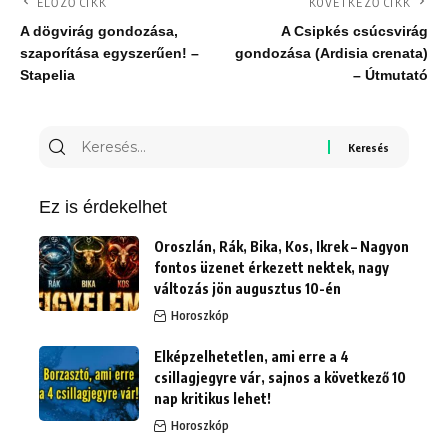
ELŐZŐ CIKK
KÖVETKEZŐ CIKK
A dögvirág gondozása,
A Csipkés csúcsvirág
szaporítása egyszerűen! –
gondozása (Ardisia crenata)
Stapelia
– Útmutató
Keresés
erre:
Ez is érdekelhet
Oroszlán, Rák, Bika, Kos, Ikrek – Nagyon
fontos üzenet érkezett nektek, nagy
változás jön augusztus 10-én
Horoszkóp
Elképzelhetetlen, ami erre a 4
csillagjegyre vár, sajnos a következő 10
nap kritikus lehet!
Horoszkóp