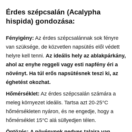
Érdes szépcsalán (Acalypha
hispida) gondozása:
Fényigény:
Az érdes szépcsalánnak sok fényre
van szüksége, de közvetlen napsütés elől védett
helyre kell tenni.
Az ideális hely az ablakpárkány,
ahol az enyhe reggeli vagy esti napfény éri a
növényt. Ha túl erős napsütésnek teszi ki, az
éghetést okozhat.
Hőmérséklet:
Az érdes szépcsalán számára a
meleg környezet ideális. Tartsa azt 20-25°C
hőmérsékleten nyáron, és ne engedje, hogy a
hőmérséklet 15°C alá süllyedjen télen.
Öntözés:
A növénynek nedves talajra van