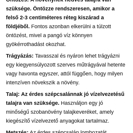
szüksége. Öntözze rendszeresen, amikor a
felső 2-3 centiméteres réteg kiszárad a
földjéből.
Fontos azonban elkerülni a túlzott
öntözést, mivel a pangó víz könnyen
gyökérrothadást okozhat.
Trágyázás:
Tavasszal és nyáron lehet trágyázni
egy kiegyensúlyozott szerves műtrágyával hetente
vagy havonta egyszer, attól függően, hogy milyen
intenzíven növekszik a növény.
Talaj:
Az érdes szépcsalánnak jó vízelvezetésű
talajra van szüksége.
Használjon egy jó
minőségű szobanövény talajkeveréket, amely
kiegészítő vízelvezető anyagokat tartalmaz.
Metszés:
Az érdes szépcsalán lombozatát