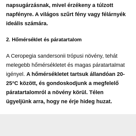
napsugárzásnak, mivel érzékeny a túlzott
napfényre. A világos szűrt fény vagy félárnyék
ideális számára.
2. Hőmérséklet és páratartalom
A Ceropegia sandersonii trópusi növény, tehát
melegebb hőmérsékletet és magas páratartalmat
igényel.
A hőmérsékletet tartsuk állandóan 20-
25°C között, és gondoskodjunk a megfelelő
páratartalomról a növény körül. Télen
ügyeljünk arra, hogy ne érje hideg huzat.