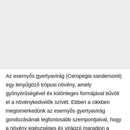
Az esernyős gyertyavirág (Ceropegia sandersonii)
egy lenyűgöző trópusi növény, amely
gyönyörűségével és különleges formájával bűvöli
el a növénykedvelők szívét. Ebben a cikkben
megismerkedünk az esernyős gyertyavirág
gondozásának legfontosabb szempontjaival, hogy
a növény egészséges és virágzó maradjon a