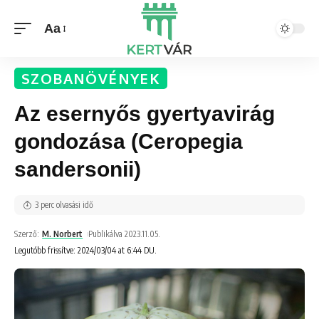
Aa
SZOBANÖVÉNYEK
Az esernyős gyertyavirág
gondozása (Ceropegia
sandersonii)
3 perc olvasási idő
Szerző:
M. Norbert
Publikálva 2023.11.05.
Legutóbb frissítve: 2024/03/04 at 6:44 DU.