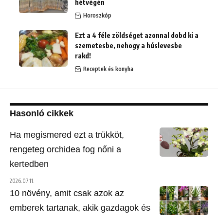
hétvégén
Horoszkóp
Ezt a 4 féle zöldséget azonnal dobd ki a
szemetesbe, nehogy a húslevesbe
rakd!
Receptek és konyha
Hasonló cikkek
Ha megismered ezt a trükköt,
rengeteg orchidea fog nőni a
kertedben
2026.07.11.
10 növény, amit csak azok az
emberek tartanak, akik gazdagok és