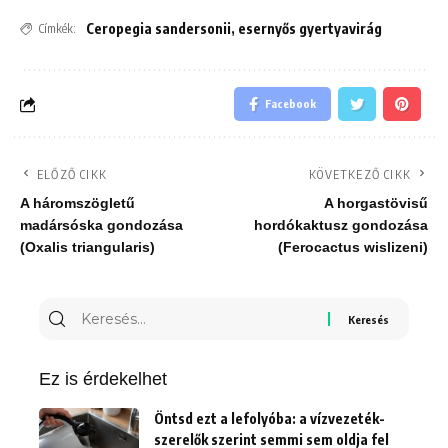
Ceropegia sandersonii
,
esernyős gyertyavirág
Címkék:
Facebook
ELŐZŐ CIKK
KÖVETKEZŐ CIKK
A háromszögletű
A horgastövisű
madársóska gondozása
hordókaktusz gondozása
(Oxalis triangularis)
(Ferocactus wislizeni)
Keresés
erre:
Ez is érdekelhet
Öntsd ezt a lefolyóba: a vízvezeték-
szerelők szerint semmi sem oldja fel