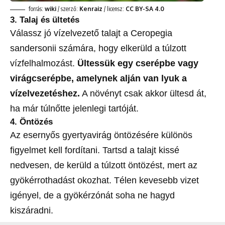
forrás:
wiki
/ szerző:
Kenraiz
/ licensz:
CC BY-SA 4.0
3. Talaj és ültetés
Válassz jó vízelvezető talajt a Ceropegia
sandersonii számára, hogy elkerüld a túlzott
vízfelhalmozást.
Ültessük egy cserépbe vagy
virágcserépbe, amelynek alján van lyuk a
vízelvezetéshez.
A növényt csak akkor ültesd át,
ha már túlnőtte jelenlegi tartóját.
4. Öntözés
Az esernyős gyertyavirág öntözésére különös
figyelmet kell fordítani. Tartsd a talajt kissé
nedvesen, de kerüld a túlzott öntözést, mert az
gyökérrothadást okozhat. Télen kevesebb vizet
igényel, de a gyökérzónát soha ne hagyd
kiszáradni.