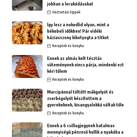
jobban a lerakódásokat
Háztartási tippek
Így lesz a nokedlid olyan, mint a
békebeli időkben! Pár vidéki
háziasszony kikotyogta a titkot
Receptek és konyha
Ennek az almás kelt tésztás
süteménynek nincs párja, mindenki ezt
kéri tőlem
Receptek és konyha
Marcipánnal töltött mákgolyót és
zserbógolyót készítettem a
gyerekeknek, kisangyalokká váltak tőle
Receptek és konyha
Ennek a 6 csillagjegynek hatalmas
mennyiségű pénzeső hullik a nyakába a