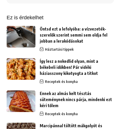
erre:
Ez is érdekelhet
Öntsd ezt a lefolyóba: a vízvezeték-
szerelők szerint semmi sem oldja fel
jobban a lerakódásokat
Háztartási tippek
Így lesz a nokedlid olyan, mint a
békebeli időkben! Pár vidéki
háziasszony kikotyogta a titkot
Receptek és konyha
Ennek az almás kelt tésztás
süteménynek nincs párja, mindenki ezt
kéri tőlem
Receptek és konyha
Marcipánnal töltött mákgolyót és