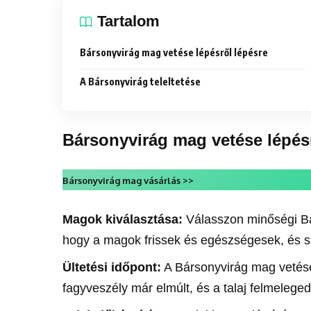
Tartalom
Bársonyvirág mag vetése lépésről lépésre
A Bársonyvirág teleltetése
Bársonyvirág mag vetése lépés
Bársonyvirág mag vásárlás >>
Magok kiválasztása:
Válasszon minőségi Bá
hogy a magok frissek és egészségesek, és s
Ültetési időpont:
A Bársonyvirág mag vetése 
fagyveszély már elmúlt, és a talaj felmeleged