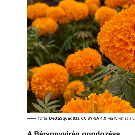
forrás:
DeltaSquad833
,
CC BY-SA 4.0
, via Wikimedia
A Bársonyvirág gondozása