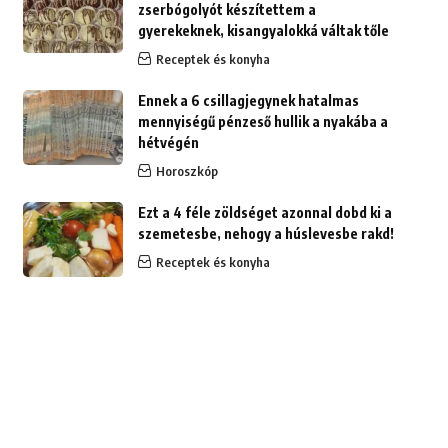
zserbógolyót készítettem a
gyerekeknek, kisangyalokká váltak tőle
Receptek és konyha
Ennek a 6 csillagjegynek hatalmas
mennyiségű pénzeső hullik a nyakába a
hétvégén
Horoszkóp
Ezt a 4 féle zöldséget azonnal dobd ki a
szemetesbe, nehogy a húslevesbe rakd!
Receptek és konyha