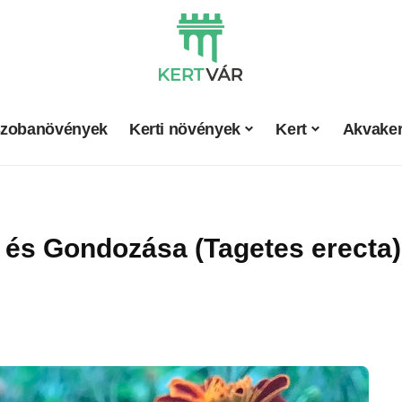
zobanövények
Kerti növények
Kert
Akvaker
 és Gondozása (Tagetes erecta)