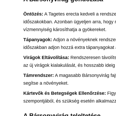
Öntözés:
A Tagetes erecta kedveli a rendsz
időszakokban. Azonban ügyeljen arra, hogy ne 
vízmennyiség károsíthatja a gyökereket.
Tápanyagok:
Adjon a növényeknek rendszere
időszakban adjon hozzá extra tápanyagokat
Virágok Eltávolítása:
Rendszeresen távolítsa
az új virágok kialakulását, és hosszabb ideig
Támrendszer:
A magasabb Bársonyvirág faj
segítse a növényeket.
Kártevők és Betegségek Ellenőrzése:
Figy
szempontjából, és szükség esetén alkalmaz
A Bársonyvirág teleltetése