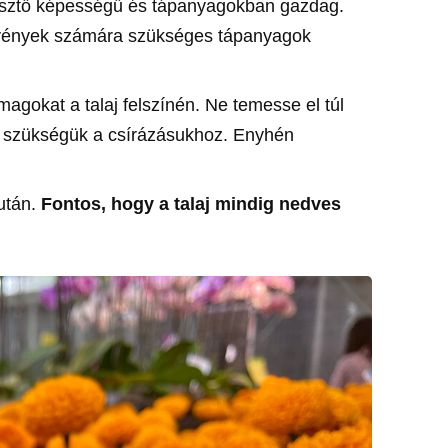
eresztő képességű és tápanyagokban gazdag.
övények számára szükséges tápanyagok
magokat a talaj felszínén. Ne temesse el túl
 szükségük a csírázásukhoz. Enyhén
után.
Fontos, hogy a talaj mindig nedves