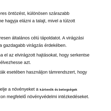
eres öntözést, különösen szárazabb
hagyja elázni a talajt, mivel a túlzott
sen általános célú tápoldatot. A virágzási
 a gazdagabb virágzás érdekében.
 el az elvirágzott hajtásokat, hogy serkentse
 élvezhesse azt.
ták esetében használjon támrendszert, hogy
elje a növényeket a
kártevők és betegségek
zon megfelelő növényvédelmi intézkedéseket.