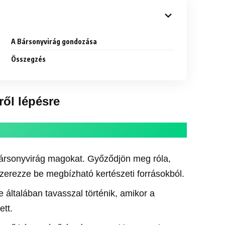
A Bársonyvirág gondozása
Összegzés
ről lépésre
rsonyvirág magokat. Győződjön meg róla,
zerezze be megbízható kertészeti forrásokból.
általában tavasszal történik, amikor a
ett.