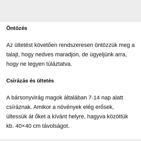
Öntözés
Az ültetést követően rendszeresen öntözzük meg a
talajt, hogy nedves maradjon, de ügyeljünk arra,
hogy ne legyen túláztatva.
Csírázás és ültetés
A bársonyvirág magok általában 7-14 nap alatt
csíráznak. Amikor a növények elég erősek,
ültessük át őket a kívánt helyre, hagyva közöttük
kb. 40×40 cm távolságot.