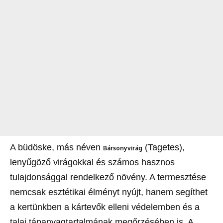
A büdöske, más néven
(Tagetes),
Bársonyvirág
lenyűgöző virágokkal és számos hasznos
tulajdonsággal rendelkező növény. A termesztése
nemcsak esztétikai élményt nyújt, hanem segíthet
a kertünkben a kártevők elleni védelemben és a
talaj tápanyagtartalmának megőrzésében is. A