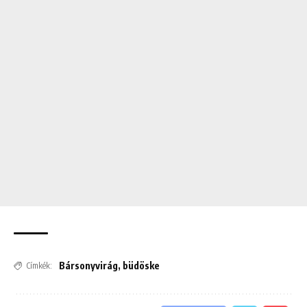
Bársonyvirág
,
büdöske
Címkék: