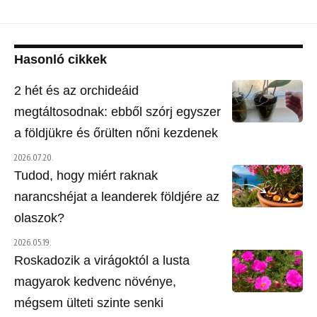
Hasonló cikkek
2 hét és az orchideáid
megtáltosodnak: ebből szórj egyszer
a földjükre és őrülten nőni kezdenek
2026.07.20.
Tudod, hogy miért raknak
narancshéjat a leanderek földjére az
olaszok?
2026.05.19.
Roskadozik a virágoktól a lusta
magyarok kedvenc növénye,
mégsem ülteti szinte senki