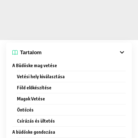
Tartalom
A Büdöske mag vetése
Vetési hely kiválasztása
Föld előkészítése
Magok Vetése
Öntözés
Csírázás és ültetés
A büdöske gondozása