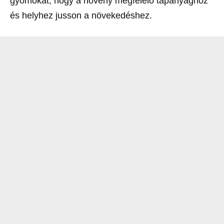
gyomokat, hogy a növény megfelelő tápanyaghoz
és helyhez jusson a növekedéshez.