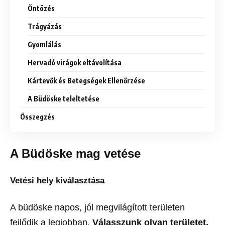
Öntözés
Trágyázás
Gyomlálás
Hervadó virágok eltávolítása
Kártevők és Betegségek Ellenőrzése
A Büdöske teleltetése
Összegzés
A Büdöske mag vetése
Vet
ési hely kiválasztása
A büdöske napos, jól megvilágított területen
fejlődik a legjobban.
Válasszunk olyan területet,