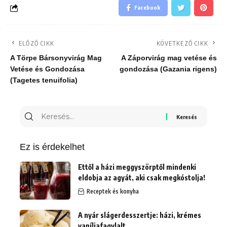
Facebook
ELŐZŐ CIKK
KÖVETKEZŐ CIKK
A Törpe Bársonyvirág Mag
A Záporvirág mag vetése és
Vetése és Gondozása
gondozása (Gazania rigens)
(Tagetes tenuifolia)
Keresés
erre:
Ez is érdekelhet
Ettől a házi meggyszörptől mindenki
eldobja az agyát, aki csak megkóstolja!
Receptek és konyha
A nyár slágerdesszertje: házi, krémes
vaníliafagylalt