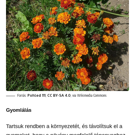
Forrás:
Pohled 111
,
CC BY-SA 4.0
, via Wikimedia Commons
Gyomlálás
Tartsuk rendben a környezetét, és távolítsuk el a