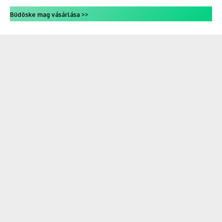
Büdöske mag vásárlása >>