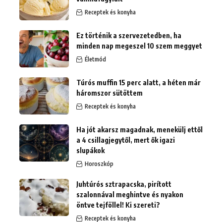
Receptek és konyha
Ez történik a szervezetedben, ha
minden nap megeszel 10 szem meggyet
Életmód
Túrós muffin 15 perc alatt, a héten már
háromszor sütöttem
Receptek és konyha
Ha jót akarsz magadnak, menekülj ettől
a 4 csillagjegytől, mert ők igazi
slupákok
Horoszkóp
Juhtúrós sztrapacska, pirított
szalonnával meghintve és nyakon
öntve tejföllel! Ki szereti?
Receptek és konyha