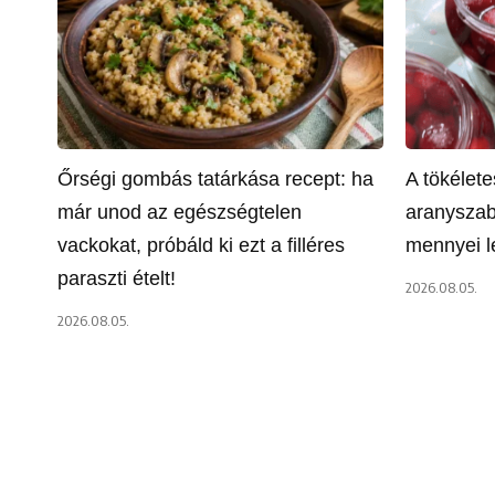
Őrségi gombás tatárkása recept: ha
A tökélet
már unod az egészségtelen
aranyszab
vackokat, próbáld ki ezt a filléres
mennyei l
paraszti ételt!
2026.08.05.
2026.08.05.