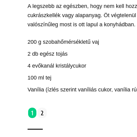
A legszebb az egészben, hogy nem kell hoz
cukrászkellék vagy alapanyag. Öt végtelenül
valószínűleg most is ott lapul a konyhádban.
200 g szobahőmérsékletű vaj
2 db egész tojás
4 evőkanál kristálycukor
100 ml tej
Vanília (ízlés szerint vaníliás cukor, vanília
1
2