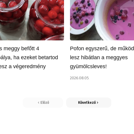
es meggy befőtt 4
Pofon egyszerű, de működik
álya, ha ezeket betartod
lesz hibátlan a meggyes
esz a végeredmény
gyümölcsleves!
2026.08.05.
Előző
Következő