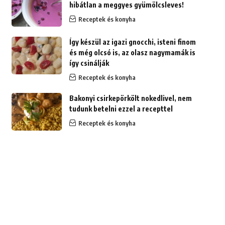
hibátlan a meggyes gyümölcsleves!
Receptek és konyha
Így készül az igazi gnocchi, isteni finom
és még olcsó is, az olasz nagymamák is
így csinálják
Receptek és konyha
Bakonyi csirkepörkölt nokedlivel, nem
tudunk betelni ezzel a recepttel
Receptek és konyha