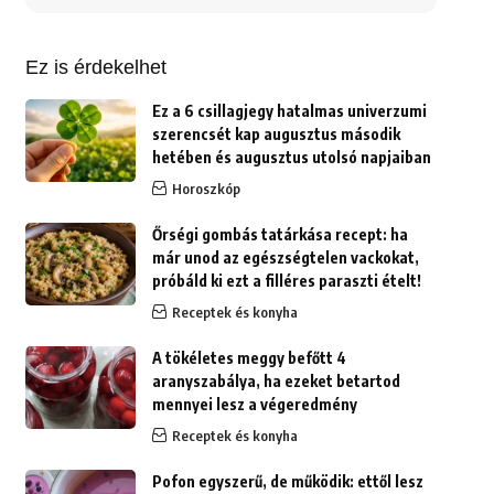
erre:
Ez is érdekelhet
Ez a 6 csillagjegy hatalmas univerzumi
szerencsét kap augusztus második
hetében és augusztus utolsó napjaiban
Horoszkóp
Őrségi gombás tatárkása recept: ha
már unod az egészségtelen vackokat,
próbáld ki ezt a filléres paraszti ételt!
Receptek és konyha
A tökéletes meggy befőtt 4
aranyszabálya, ha ezeket betartod
mennyei lesz a végeredmény
Receptek és konyha
Pofon egyszerű, de működik: ettől lesz