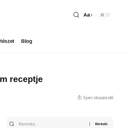
Aa
tészet
Blog
ém receptje
3 perc olvasási idő
Keresés