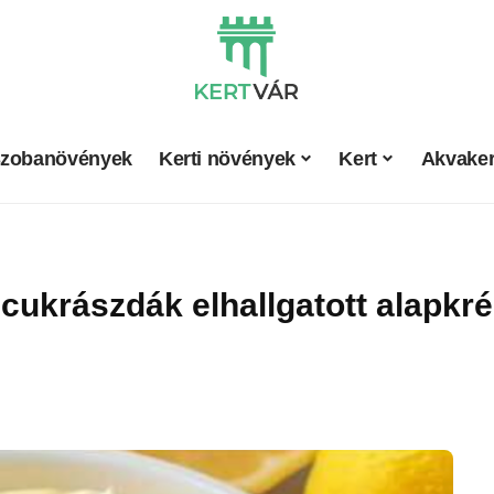
zobanövények
Kerti növények
Kert
Akvaker
a cukrászdák elhallgatott alapkr