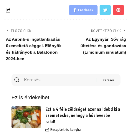
Facebook
ELŐZŐ CIKK
KÖVETKEZŐ CIKK
Az Airbnb-s ingatlankiadás
Az Egynyári Sóvirág
üzemeltető céggel. Előnyök
ültetése és gondozása
és hátrányok a Balatonon
(Limonium sinuatum)
2024-ben
Keresés
erre:
Ez is érdekelhet
Ezt a 4 féle zöldséget azonnal dobd ki a
szemetesbe, nehogy a húslevesbe
rakd!
Receptek és konyha