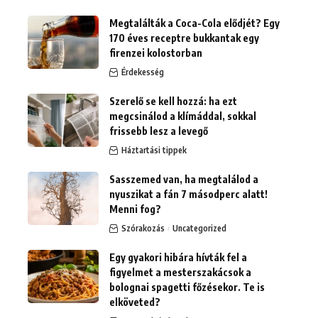
Megtalálták a Coca-Cola elődjét? Egy
170 éves receptre bukkantak egy
firenzei kolostorban
Érdekesség
Szerelő se kell hozzá: ha ezt
megcsinálod a klímáddal, sokkal
frissebb lesz a levegő
Háztartási tippek
Sasszemed van, ha megtalálod a
nyuszikat a fán 7 másodperc alatt!
Menni fog?
Szórakozás
Uncategorized
Egy gyakori hibára hívták fel a
figyelmet a mesterszakácsok a
bolognai spagetti főzésekor. Te is
elköveted?