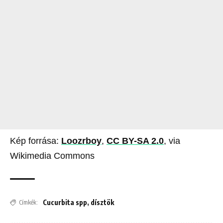
Kép forrása:
Loozrboy
,
CC BY-SA 2.0
, via
Wikimedia Commons
Cucurbita spp
,
dísztök
Címkék: