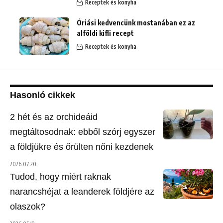
Receptek és konyha
Óriási kedvencünk mostanában ez az
alföldi kifli recept
Receptek és konyha
Hasonló cikkek
2 hét és az orchideáid
megtáltosodnak: ebből szórj egyszer
a földjükre és őrülten nőni kezdenek
2026.07.20.
Tudod, hogy miért raknak
narancshéjat a leanderek földjére az
olaszok?