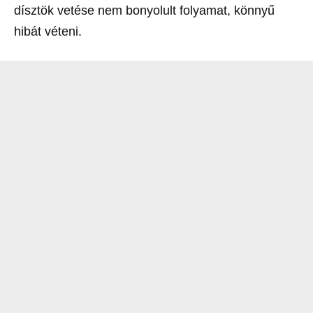
dísztök vetése nem bonyolult folyamat, könnyű
hibát véteni.