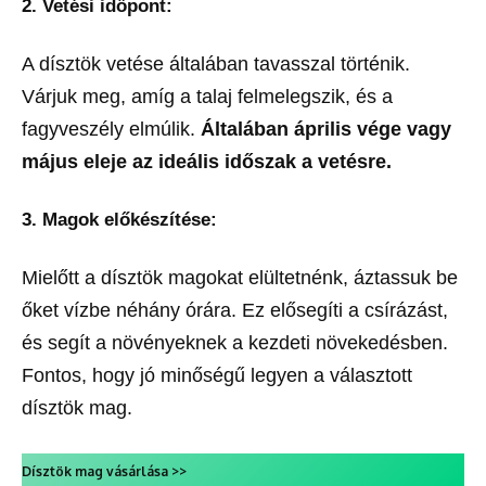
2. Vetési időpont:
A dísztök vetése általában tavasszal történik.
Várjuk meg, amíg a talaj felmelegszik, és a
fagyveszély elmúlik.
Általában április vége vagy
május eleje az ideális időszak a vetésre.
3. Magok előkészítése:
Mielőtt a dísztök magokat elültetnénk, áztassuk be
őket vízbe néhány órára. Ez elősegíti a csírázást,
és segít a növényeknek a kezdeti növekedésben.
Fontos, hogy jó minőségű legyen a választott
dísztök mag.
Dísztök mag vásárlása >>