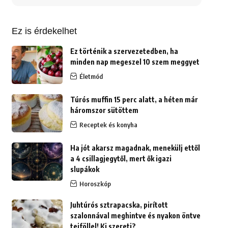
erre:
Ez is érdekelhet
Ez történik a szervezetedben, ha
minden nap megeszel 10 szem meggyet
Életmód
Túrós muffin 15 perc alatt, a héten már
háromszor sütöttem
Receptek és konyha
Ha jót akarsz magadnak, menekülj ettől
a 4 csillagjegytől, mert ők igazi
slupákok
Horoszkóp
Juhtúrós sztrapacska, pirított
szalonnával meghintve és nyakon öntve
tejföllel! Ki szereti?