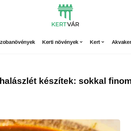
zobanövények
Kerti növények
Kert
Akvaker
 halászlét készítek: sokkal fi