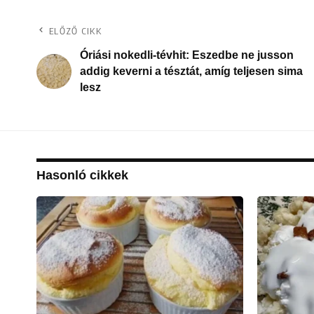
ELŐZŐ CIKK
Óriási nokedli-tévhit: Eszedbe ne jusson
addig keverni a tésztát, amíg teljesen sima
lesz
Hasonló cikkek