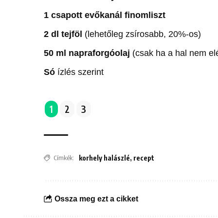
1 csapott evőkanál finomliszt
2 dl tejföl
(lehetőleg zsírosabb, 20%-os)
50 ml napraforgóolaj
(csak ha a hal nem el
Só
ízlés szerint
1
2
3
Címkék:
korhely halászlé
,
recept
Ossza meg ezt a cikket