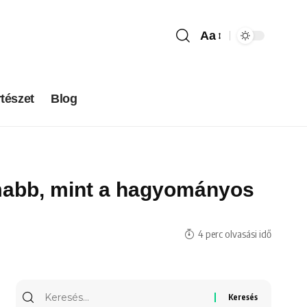
Aa
tészet
Blog
nomabb, mint a hagyományos
4 perc olvasási idő
Keresés