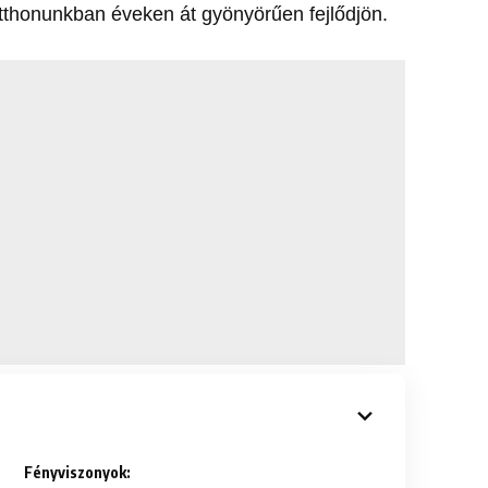
tthonunkban éveken át gyönyörűen fejlődjön.
Fényviszonyok: