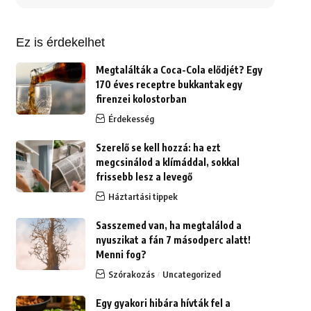
erre:
Ez is érdekelhet
Megtalálták a Coca-Cola elődjét? Egy
170 éves receptre bukkantak egy
firenzei kolostorban
Érdekesség
Szerelő se kell hozzá: ha ezt
megcsinálod a klímáddal, sokkal
frissebb lesz a levegő
Háztartási tippek
Sasszemed van, ha megtalálod a
nyuszikat a fán 7 másodperc alatt!
Menni fog?
Szórakozás
Uncategorized
Egy gyakori hibára hívták fel a