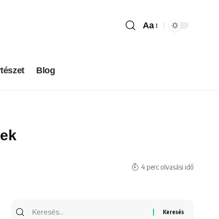
Aa
tészet
Blog
pek
4 perc olvasási idő
Keresés