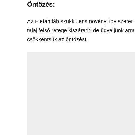
Öntözés:
Az Elefántláb szukkulens növény, így szereti
talaj felső rétege kiszáradt, de ügyeljünk arr
csökkentsük az öntözést.