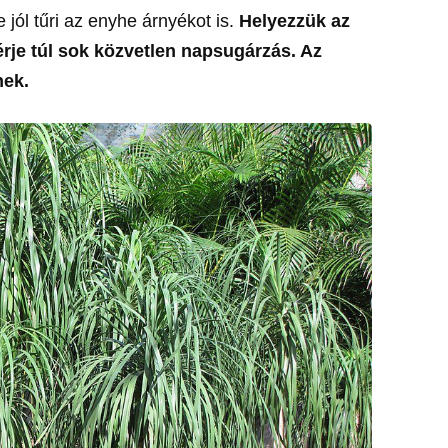
 jól tűri az enyhe árnyékot is.
Helyezzük az
érje túl sok közvetlen napsugárzás. Az
nek.