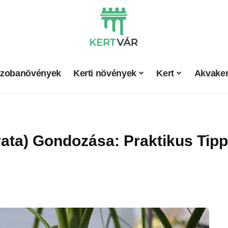
zobanövények
Kerti növények
Kert
Akvaker
vata) Gondozása: Praktikus Tip