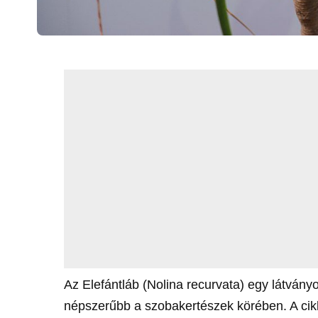
Az Elefántláb (Nolina recurvata) egy látván
népszerűbb a szobakertészek körében. A cikk