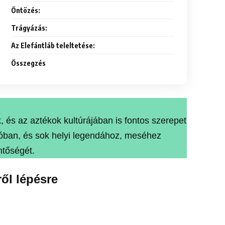
Öntözés:
Trágyázás:
Az Elefántláb teleltetése:
Összegzés
, és az aztékok kultúrájában is fontos szerepet
kóban, és sok helyi legendához, meséhez
ntőségét.
ől lépésre