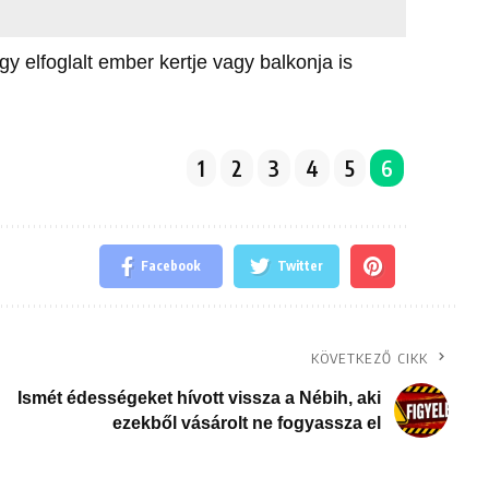
 elfoglalt ember kertje vagy balkonja is
1
2
3
4
5
6
Facebook
Twitter
KÖVETKEZŐ CIKK
Ismét édességeket hívott vissza a Nébih, aki
ezekből vásárolt ne fogyassza el