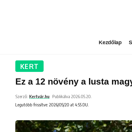
Kezdőlap
S
KERT
Ez a 12 növény a lusta magy
Szerző:
Kertvár.hu
Publikálva 2026.05.20.
Legutóbb frissítve: 2026/05/20 at 4:55 DU.