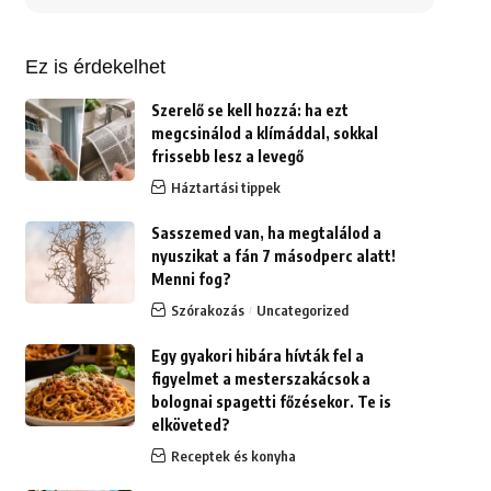
erre:
Ez is érdekelhet
Szerelő se kell hozzá: ha ezt
megcsinálod a klímáddal, sokkal
frissebb lesz a levegő
Háztartási tippek
Sasszemed van, ha megtalálod a
nyuszikat a fán 7 másodperc alatt!
Menni fog?
Szórakozás
Uncategorized
Egy gyakori hibára hívták fel a
figyelmet a mesterszakácsok a
bolognai spagetti főzésekor. Te is
elköveted?
Receptek és konyha