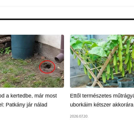
tod a kertedbe, már most
Ettől természetes műtrágyá
l: Patkány jár nálad
uborkáim kétszer akkorár
2026.07.20.