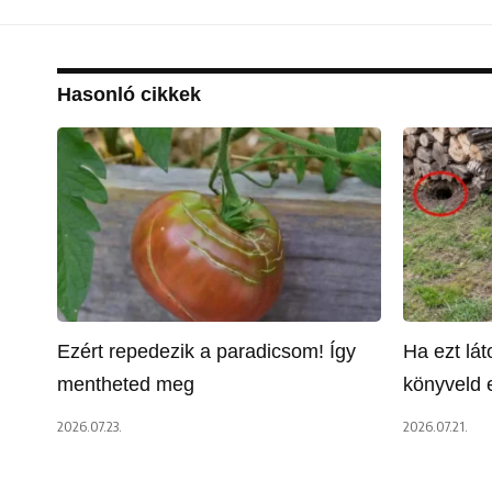
Hasonló cikkek
Ezért repedezik a paradicsom! Így
Ha ezt lá
mentheted meg
könyveld e
2026.07.23.
2026.07.21.