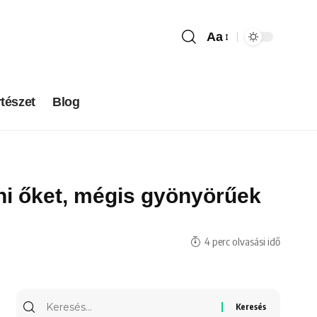
Aa
tészet
Blog
lni őket, mégis gyönyörűek
4 perc olvasási idő
Keresés