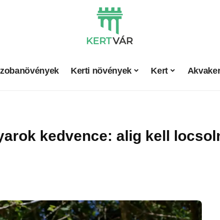
zobanövények
Kerti növények
Kert
Akvaker
arok kedvence: alig kell locso