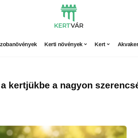
zobanövények
Kerti növények
Kert
Akvaker
k a kertjükbe a nagyon szerenc