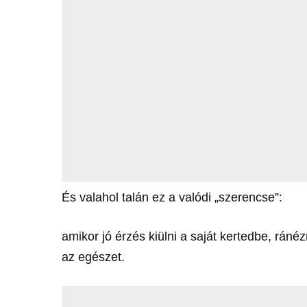
És valahol talán ez a valódi „szerencse”:
amikor jó érzés kiülni a saját kertedbe, rán
az egészet.