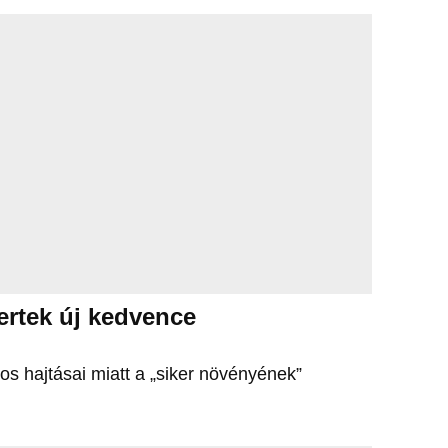
ertek új kedvence
ros hajtásai miatt a „siker növényének”