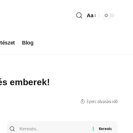
Aa
tészet
Blog
sés emberek!
3 perc olvasási idő
Keresés