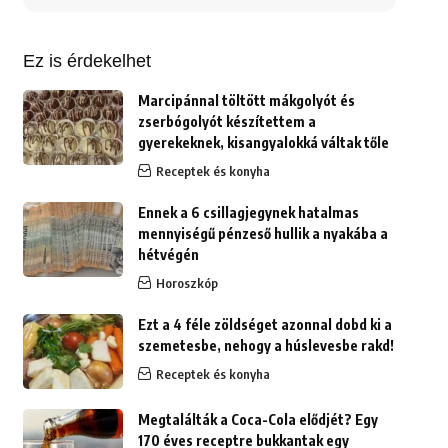
erre:
Ez is érdekelhet
Marcipánnal töltött mákgolyót és
zserbógolyót készítettem a
gyerekeknek, kisangyalokká váltak tőle
Receptek és konyha
Ennek a 6 csillagjegynek hatalmas
mennyiségű pénzeső hullik a nyakába a
hétvégén
Horoszkóp
Ezt a 4 féle zöldséget azonnal dobd ki a
szemetesbe, nehogy a húslevesbe rakd!
Receptek és konyha
Megtalálták a Coca-Cola elődjét? Egy
170 éves receptre bukkantak egy