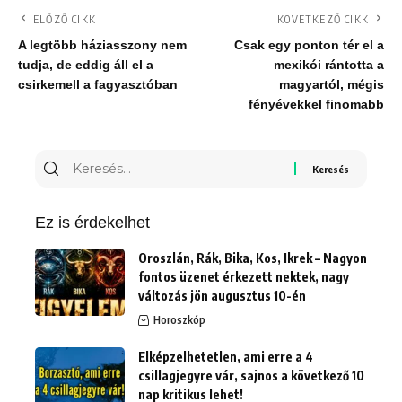
ELŐZŐ CIKK
KÖVETKEZŐ CIKK
A legtöbb háziasszony nem
Csak egy ponton tér el a
tudja, de eddig áll el a
mexikói rántotta a
csirkemell a fagyasztóban
magyartól, mégis
fényévekkel finomabb
Keresés
erre:
Ez is érdekelhet
Oroszlán, Rák, Bika, Kos, Ikrek – Nagyon
fontos üzenet érkezett nektek, nagy
változás jön augusztus 10-én
Horoszkóp
Elképzelhetetlen, ami erre a 4
csillagjegyre vár, sajnos a következő 10
nap kritikus lehet!