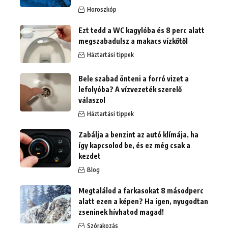
Horoszkóp
Ezt tedd a WC kagylóba és 8 perc alatt
megszabadulsz a makacs vízkőtől
Háztartási tippek
Bele szabad önteni a forró vizet a
lefolyóba? A vízvezeték szerelő
válaszol
Háztartási tippek
Zabálja a benzint az autó klímája, ha
így kapcsolod be, és ez még csak a
kezdet
Blog
Megtalálod a farkasokat 8 másodperc
alatt ezen a képen? Ha igen, nyugodtan
zseninek hívhatod magad!
Szórakozás