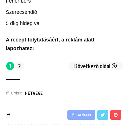
Fehér bors
Szerecsendió
5 dkg hideg vaj
A recept folytatásáért, a reklám alatt
lapozhatsz!
1
2
Következő oldal
HÉTVÉGE
Címkék:
Facebook