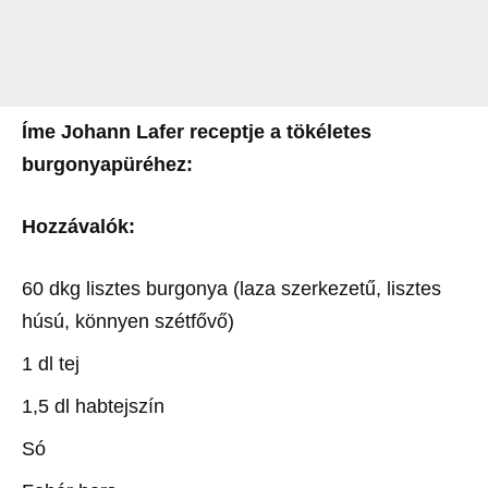
Íme Johann Lafer receptje a tökéletes
burgonyapüréhez:
Hozzávalók:
60 dkg lisztes burgonya (laza szerkezetű, lisztes
húsú, könnyen szétfővő)
1 dl tej
1,5 dl habtejszín
Só