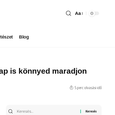
Aa
tészet
Blog
snap is könnyed maradjon
5 perc olvasási idő
Keresés