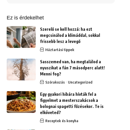
erre:
Ez is érdekelhet
Szerelő se kell hozzá: ha ezt
megcsinálod a klímáddal, sokkal
frissebb lesz a levegő
Háztartási tippek
Sasszemed van, ha megtalálod a
nyuszikat a fán 7 másodperc alatt!
Menni fog?
Szórakozás
Uncategorized
Egy gyakori hibára hívták fel a
figyelmet a mesterszakácsok a
bolognai spagetti főzésekor. Te is
elköveted?
Receptek és konyha