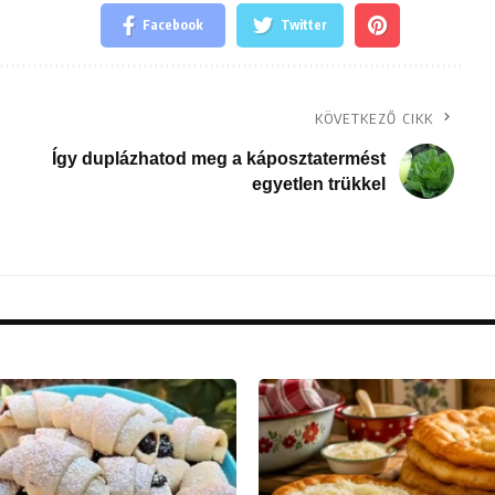
Facebook
Twitter
KÖVETKEZŐ CIKK
Így duplázhatod meg a káposztatermést
egyetlen trükkel