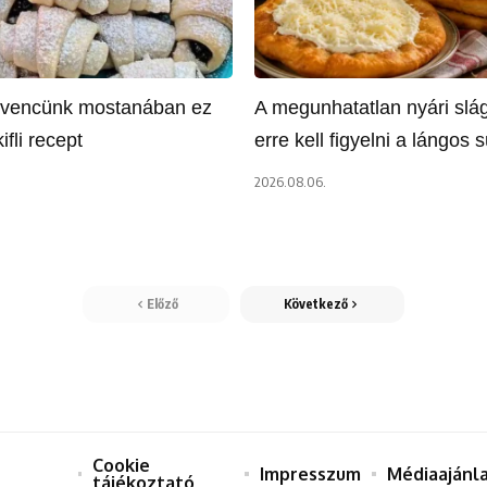
dvencünk mostanában ez
A megunhatatlan nyári slág
kifli recept
erre kell figyelni a lángos 
2026.08.06.
Előző
Következő
Cookie
Impresszum
Médiaajánl
tájékoztató