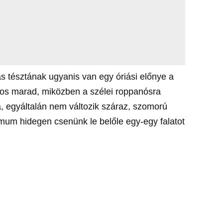
s tésztának ugyanis van egy óriási előnye a
tos marad, miközben a szélei roppanósra
, egyáltalán nem változik száraz, szomorú
mum hidegen csenünk le belőle egy-egy falatot