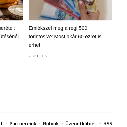
erétel:
Emlékszel még a régi 500
sütésénél
forintosra? Most akár 60 ezret is
érhet
2026.08.06.
at
Partnereink
Rólunk
Üzenetküldés
RSS