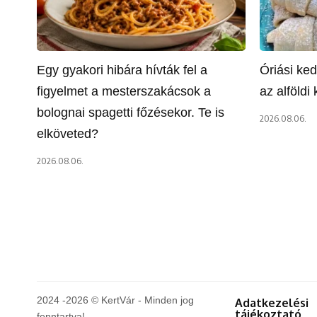
Egy gyakori hibára hívták fel a
Óriási ke
figyelmet a mesterszakácsok a
az alföldi 
bolognai spagetti főzésekor. Te is
2026.08.06.
elköveted?
2026.08.06.
2024 -2026 © KertVár - Minden jog
Adatkezelési
tájékoztató
fenntartva!