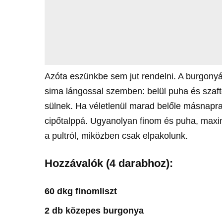
Azóta eszünkbe sem jut rendelni. A burgonyá
sima lángossal szemben: belül puha és szaf
sülnek. Ha véletlenül marad belőle másnapra
cipőtalppá. Ugyanolyan finom és puha, maxi
a pultról, miközben csak elpakolunk.
Hozzávalók (4 darabhoz):
60 dkg finomliszt
2 db közepes burgonya