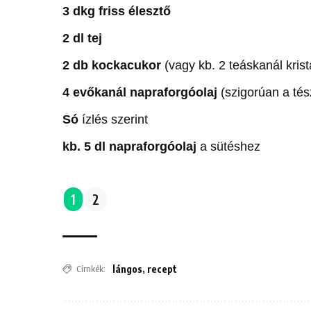
3 dkg friss élesztő
2 dl tej
2 db kockacukor
(vagy kb. 2 teáskanál krist
4 evőkanál napraforgóolaj
(szigorúan a tés
Só
ízlés szerint
kb. 5 dl napraforgóolaj
a sütéshez
1
2
Címkék:
lángos
,
recept