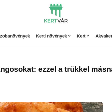
zobanövények
Kerti növények
Kert
Akvaker
lángosokat: ezzel a trükkel má