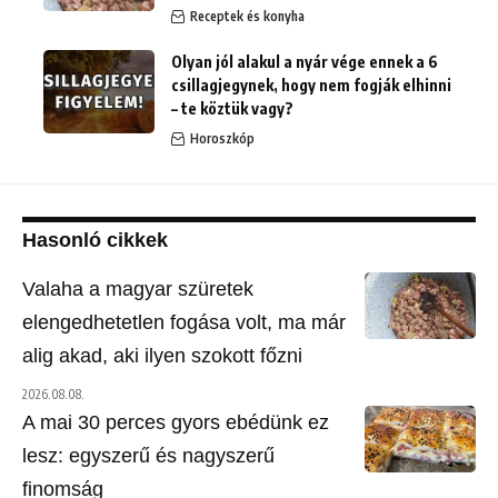
Receptek és konyha
Olyan jól alakul a nyár vége ennek a 6
csillagjegynek, hogy nem fogják elhinni
– te köztük vagy?
Horoszkóp
Hasonló cikkek
Valaha a magyar szüretek
elengedhetetlen fogása volt, ma már
alig akad, aki ilyen szokott főzni
2026.08.08.
A mai 30 perces gyors ebédünk ez
lesz: egyszerű és nagyszerű
finomság