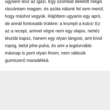
úgysem lesz az igazi. Egy szombat délelőtt mégis
rászántam magam, és azóta nálunk fel sem merül,
hogy máshol vegyük. Rájöttem ugyanis egy apró,
de annál fontosabb trükkre: a krumpli a kulcs! Ez
az a recept, amivel végre nem egy olajos, nehéz
tésztát kapsz, hanem egy olyan lángost, ami kívül
ropog, belül pihe-puha, és ami a legdurvább:
másnap is pont olyan finom, nem változik
gumiszerű maradékká.