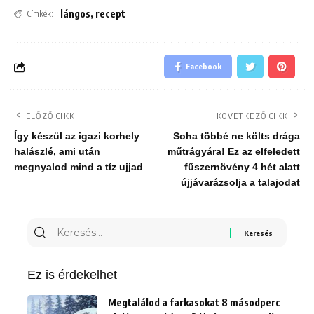
lángos
,
recept
Címkék:
Facebook
ELŐZŐ CIKK
KÖVETKEZŐ CIKK
Így készül az igazi korhely
Soha többé ne költs drága
halászlé, ami után
műtrágyára! Ez az elfeledett
megnyalod mind a tíz ujjad
fűszernövény 4 hét alatt
újjávarázsolja a talajodat
Keresés
erre:
Ez is érdekelhet
Megtalálod a farkasokat 8 másodperc