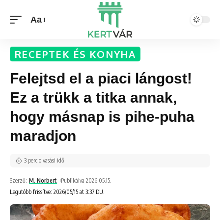
Aa
RECEPTEK ÉS KONYHA
Felejtsd el a piaci lángost!
Ez a trükk a titka annak,
hogy másnap is pihe-puha
maradjon
3 perc olvasási idő
Szerző:
M. Norbert
Publikálva 2026.05.15.
Legutóbb frissítve: 2026/05/15 at 3:37 DU.