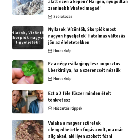
alatt ezen a képen? Ha igen, nyugodtan
zseninek hívhatod magad!
Szórakozás
Nyilasok, Vízöntők, Skorpiók most
nagyon figyeljetek! Hatalmas változás
jön az éleletetekben
Horoszkóp
Ez a négy csillagjegy lesz augusztus
überkirálya, ha a szerencsét nézzük
Horoszkóp
Ezt a 2 féle fűszer minden ételt
tönkretesz
Háztartási tippek
Valaha a magyar szüretek
elengedhetetlen fogása volt, ma már
alig akad, aki ilyen szokott főzni