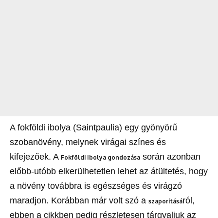
A fokföldi ibolya (Saintpaulia) egy gyönyörű
szobanövény, melynek virágai színes és
kifejezőek. A
során azonban
Fokföldi Ibolya gondozása
előbb-utóbb elkerülhetetlen lehet az átültetés, hogy
a növény továbbra is egészséges és virágzó
maradjon. Korábban már volt szó a
ról,
szaporításá
ebben a cikkben pedig részletesen tárgyaljuk az