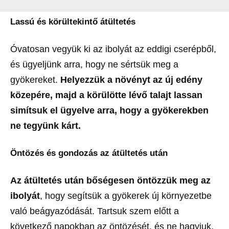
Lassú és körültekintő átültetés
Óvatosan vegyük ki az ibolyát az eddigi cserépből,
és ügyeljünk arra, hogy ne sértsük meg a
gyökereket.
Helyezzük a növényt az új edény
közepére, majd a körülötte lévő talajt lassan
simítsuk el ügyelve arra, hogy a gyökerekben
ne tegyünk kárt.
Öntözés és gondozás az átültetés után
Az átültetés után bőségesen öntözzük meg az
ibolyát
, hogy segítsük a gyökerek új környezetbe
való beágyazódását. Tartsuk szem előtt a
következő napokban az öntözését, és ne hagyjuk,