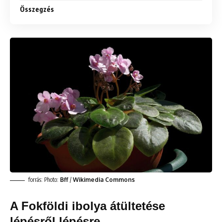
Összegzés
forrás: Photo:
Bff
/
Wikimedia Commons
A Fokföldi ibolya átültetése
lépésről lépésre