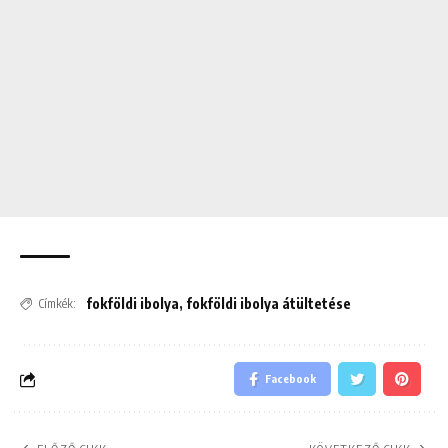
fokföldi ibolya
,
fokföldi ibolya átültetése
Címkék:
Facebook