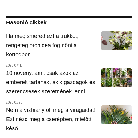
Hasonló cikkek
Ha megismered ezt a trükköt,
rengeteg orchidea fog nőni a
kertedben
2026.07.11.
10 növény, amit csak azok az
emberek tartanak, akik gazdagok és
szerencsések szeretnének lenni
2026.05.20.
Nem a vízhiány öli meg a virágaidat!
Ezt nézd meg a cserépben, mielőtt
késő