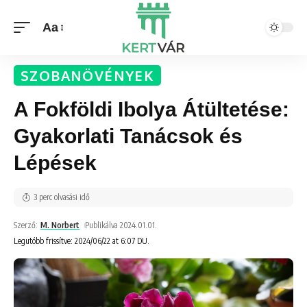
Aa
SZOBANÖVÉNYEK
A Fokföldi Ibolya Átültetése:
Gyakorlati Tanácsok és
Lépések
3 perc olvasási idő
Szerző:
M. Norbert
Publikálva 2024.01.01.
Legutóbb frissítve: 2024/06/22 at 6:07 DU.