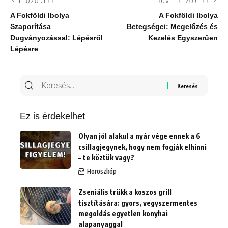
ELŐZŐ CIKK
KÖVETKEZŐ CIKK
A Fokföldi Ibolya
A Fokföldi Ibolya
Szaporítása
Betegségei: Megelőzés és
Dugványozással: Lépésről
Kezelés Egyszerűen
Lépésre
Keresés
erre:
Ez is érdekelhet
Olyan jól alakul a nyár vége ennek a 6
csillagjegynek, hogy nem fogják elhinni
– te köztük vagy?
Horoszkóp
Zseniális trükk a koszos grill
tisztítására: gyors, vegyszermentes
megoldás egyetlen konyhai
alapanyaggal