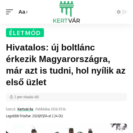
Aa
ÉLETMÓD
Hivatalos: új boltlánc
érkezik Magyarországra,
már azt is tudni, hol nyílik az
első üzlet
2 perc olvasási idő
Szerző:
Kertvár.hu
Publikálva 2026.05.14.
Legutóbb frissítve: 2026/05/14 at 2:24 DU.