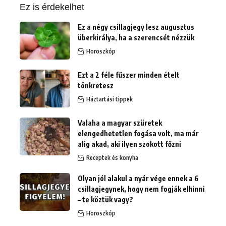
Ez is érdekelhet
Ez a négy csillagjegy lesz augusztus
überkirálya, ha a szerencsét nézzük
Horoszkóp
Ezt a 2 féle fűszer minden ételt
tönkretesz
Háztartási tippek
Valaha a magyar szüretek
elengedhetetlen fogása volt, ma már
alig akad, aki ilyen szokott főzni
Receptek és konyha
Olyan jól alakul a nyár vége ennek a 6
csillagjegynek, hogy nem fogják elhinni
– te köztük vagy?
Horoszkóp