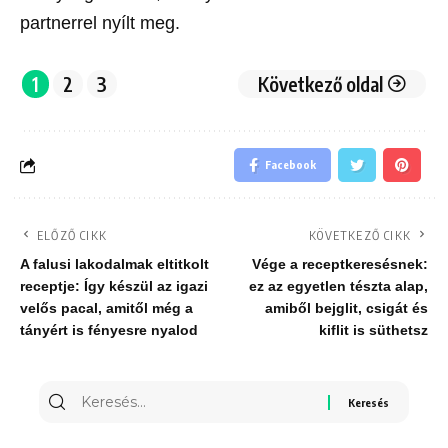
partnerrel nyílt meg.
1
2
3
Következő oldal
Facebook
ELŐZŐ CIKK
KÖVETKEZŐ CIKK
A falusi lakodalmak eltitkolt
Vége a receptkeresésnek:
receptje: Így készül az igazi
ez az egyetlen tészta alap,
velős pacal, amitől még a
amiből bejglit, csigát és
tányért is fényesre nyalod
kiflit is süthetsz
Keresés
erre: