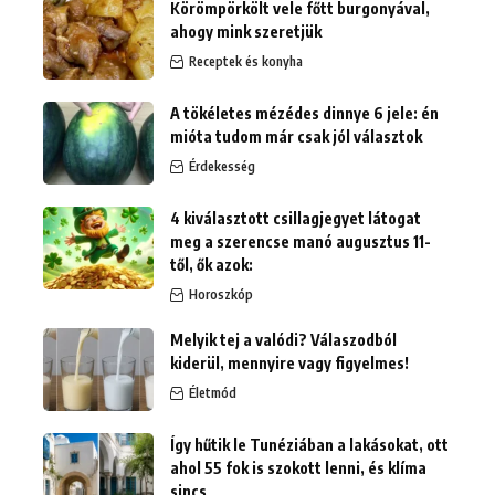
Körömpörkölt vele főtt burgonyával,
ahogy mink szeretjük
Receptek és konyha
A tökéletes mézédes dinnye 6 jele: én
mióta tudom már csak jól választok
Érdekesség
4 kiválasztott csillagjegyet látogat
meg a szerencse manó augusztus 11-
től, ők azok:
Horoszkóp
Melyik tej a valódi? Válaszodból
kiderül, mennyire vagy figyelmes!
Életmód
Így hűtik le Tunéziában a lakásokat, ott
ahol 55 fok is szokott lenni, és klíma
sincs