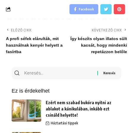
Facebook
ELŐZŐ CIKK
KÖVETKEZŐ CIKK
A profi séfek elárulták, mit
Így készíts olyan illatos sült
használnak kenyér helyett a
kacsát, hogy mindenki
fasírtba
repetázzon belőle
Keresés
erre:
Ez is érdekelhet
Ezért nem szabad bukóra nyitni az
ablakot a kánikulában, inkább ezt
csináld helyette!
Háztartási tippek