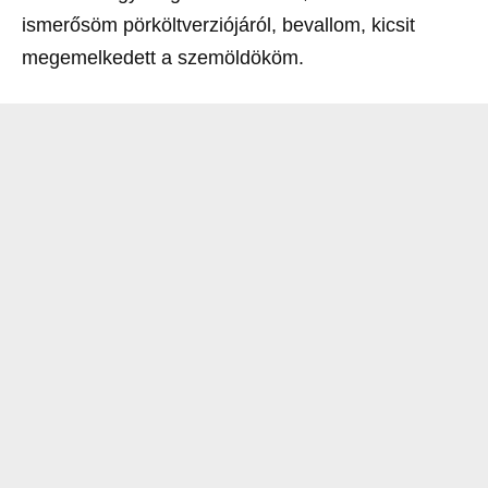
ismerősöm pörköltverziójáról, bevallom, kicsit
megemelkedett a szemöldököm.