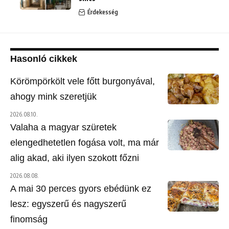
Érdekesség
Hasonló cikkek
Körömpörkölt vele főtt burgonyával,
ahogy mink szeretjük
2026.08.10.
Valaha a magyar szüretek
elengedhetetlen fogása volt, ma már
alig akad, aki ilyen szokott főzni
2026.08.08.
A mai 30 perces gyors ebédünk ez
lesz: egyszerű és nagyszerű
finomság