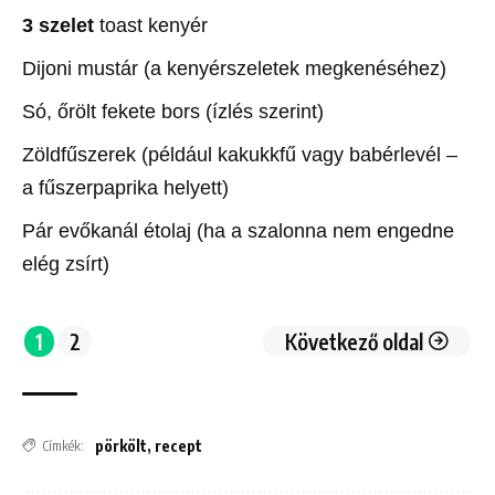
3 szelet
toast kenyér
Dijoni mustár (a kenyérszeletek megkenéséhez)
Só, őrölt fekete bors (ízlés szerint)
Zöldfűszerek (például kakukkfű vagy babérlevél –
a fűszerpaprika helyett)
Pár evőkanál étolaj (ha a szalonna nem engedne
elég zsírt)
1
2
Következő oldal
pörkölt
,
recept
Címkék: