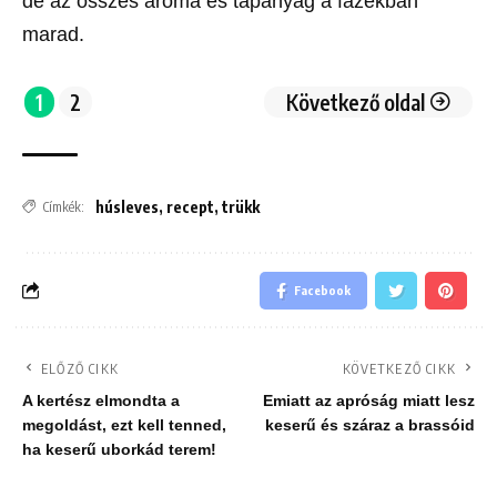
de az összes aroma és tápanyag a fazékban
marad.
1
2
Következő oldal
húsleves
,
recept
,
trükk
Címkék:
Facebook
ELŐZŐ CIKK
KÖVETKEZŐ CIKK
A kertész elmondta a
Emiatt az apróság miatt lesz
megoldást, ezt kell tenned,
keserű és száraz a brassóid
ha keserű uborkád terem!