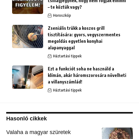
csillagjegynek, hogy nem fogják elhinni
– te köztük vagy?
Horoszkóp
Zseniális trükk a koszos grill
tisztítására: gyors, vegyszermentes
megoldás egyetlen konyhai
alapanyaggal
Háztartási tippek
Ezt a funkciót soha ne használd a
klímán, akár háromszorosára növelheti
a villanyszámlád!
Háztartási tippek
Hasonló cikkek
Valaha a magyar szüretek