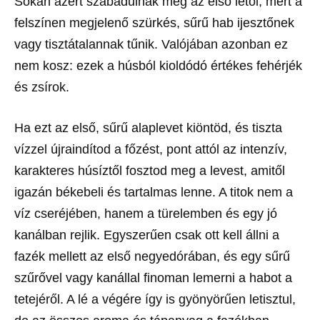
Sokan azért szabadulnak meg az első létől, mert a
felszínen megjelenő szürkés, sűrű hab ijesztőnek
vagy tisztátalannak tűnik. Valójában azonban ez
nem kosz: ezek a húsból kioldódó értékes fehérjék
és zsírok.
Ha ezt az első, sűrű alaplevet kiöntöd, és tiszta
vízzel újraindítod a főzést, pont attól az intenzív,
karakteres húsíztől fosztod meg a levest, amitől
igazán békebeli és tartalmas lenne. A titok nem a
víz cseréjében, hanem a türelemben és egy jó
kanálban rejlik. Egyszerűen csak ott kell állni a
fazék mellett az első negyedórában, és egy sűrű
szűrővel vagy kanállal finoman lemerni a habot a
tetejéről. A lé a végére így is gyönyörűen letisztul,