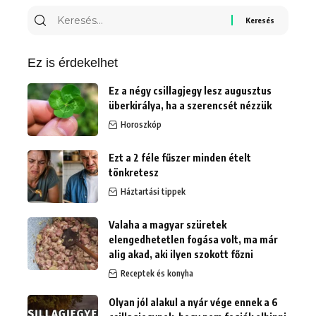
Keresés
erre:
Ez is érdekelhet
Ez a négy csillagjegy lesz augusztus
überkirálya, ha a szerencsét nézzük
Horoszkóp
Ezt a 2 féle fűszer minden ételt
tönkretesz
Háztartási tippek
Valaha a magyar szüretek
elengedhetetlen fogása volt, ma már
alig akad, aki ilyen szokott főzni
Receptek és konyha
Olyan jól alakul a nyár vége ennek a 6