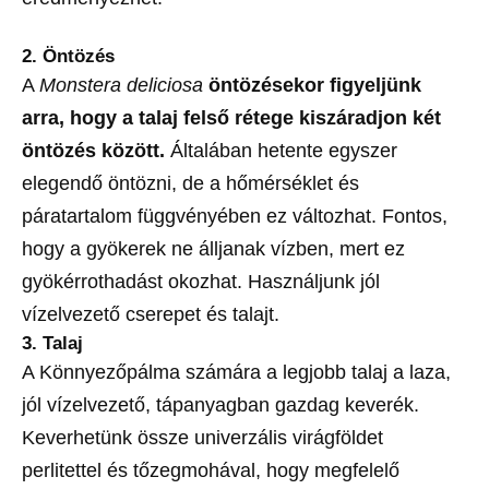
2. Öntözés
A
Monstera deliciosa
öntözésekor figyeljünk
arra, hogy a talaj felső rétege kiszáradjon két
öntözés között.
Általában hetente egyszer
elegendő öntözni, de a hőmérséklet és
páratartalom függvényében ez változhat. Fontos,
hogy a gyökerek ne álljanak vízben, mert ez
gyökérrothadást okozhat. Használjunk jól
vízelvezető cserepet és talajt.
3. Talaj
A Könnyezőpálma számára a legjobb talaj a laza,
jól vízelvezető, tápanyagban gazdag keverék.
Keverhetünk össze univerzális virágföldet
perlitettel és tőzegmohával, hogy megfelelő