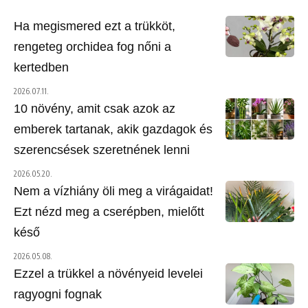
Ha megismered ezt a trükköt,
rengeteg orchidea fog nőni a
kertedben
2026.07.11.
10 növény, amit csak azok az
emberek tartanak, akik gazdagok és
szerencsések szeretnének lenni
2026.05.20.
Nem a vízhiány öli meg a virágaidat!
Ezt nézd meg a cserépben, mielőtt
késő
2026.05.08.
Ezzel a trükkel a növényeid levelei
ragyogni fognak