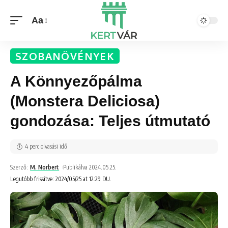
Aa
SZOBANÖVÉNYEK
A Könnyezőpálma
(Monstera Deliciosa)
gondozása: Teljes útmutató
4 perc olvasási idő
Szerző:
M. Norbert
Publikálva 2024.05.25.
Legutóbb frissítve: 2024/05/25 at 12:29 DU.