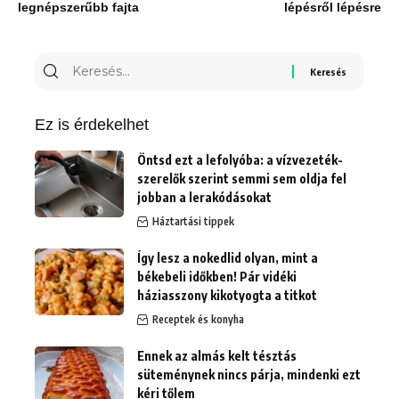
legnépszerűbb fajta
lépésről lépésre
Keresés
erre:
Ez is érdekelhet
Öntsd ezt a lefolyóba: a vízvezeték-
szerelők szerint semmi sem oldja fel
jobban a lerakódásokat
Háztartási tippek
Így lesz a nokedlid olyan, mint a
békebeli időkben! Pár vidéki
háziasszony kikotyogta a titkot
Receptek és konyha
Ennek az almás kelt tésztás
süteménynek nincs párja, mindenki ezt
kéri tőlem