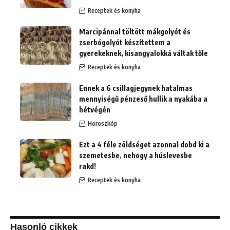
Receptek és konyha
Marcipánnal töltött mákgolyót és
zserbógolyót készítettem a
gyerekeknek, kisangyalokká váltak tőle
Receptek és konyha
Ennek a 6 csillagjegynek hatalmas
mennyiségű pénzeső hullik a nyakába a
hétvégén
Horoszkóp
Ezt a 4 féle zöldséget azonnal dobd ki a
szemetesbe, nehogy a húslevesbe
rakd!
Receptek és konyha
Hasonló cikkek