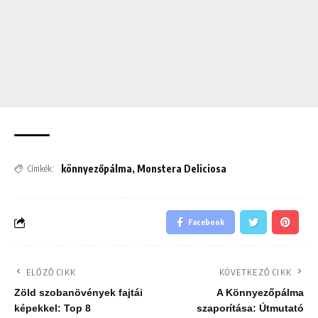
könnyezőpálma
,
Monstera Deliciosa
Címkék:
Facebook
ELŐZŐ CIKK
KÖVETKEZŐ CIKK
Zöld szobanövények fajtái
A Könnyezőpálma
képekkel: Top 8
szaporítása: Útmutató