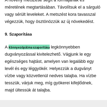
A növény metszése segít a formájának és
méretének megtartásában. Távolítsuk el a sárguló
vagy sérült leveleket. A metszést kora tavasszal
végezzük, hogy ösztönözzük az új növekedést.
9. Szaporítása
A
legkönnyebben
Könnyezőpálma szaporítása
dugványozással kivitelezhető. Vágjunk le egy
egészséges hajtást, amelyen van legalább egy
levél és egy léggyökér. Helyezzük a dugványt
vízbe vagy közvetlenül nedves talajba. Ha vízbe
tesszük, várjuk meg, míg gyökerei kifejlődnek,
majd ültessük át talajba.