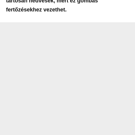
tartósan nedvesek, mert ez gombás
fertőzésekhez vezethet.