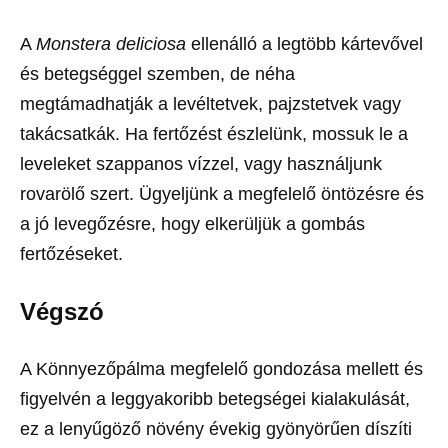
A
Monstera deliciosa
ellenálló a legtöbb kártevővel
és betegséggel szemben, de néha
megtámadhatják a levéltetvek, pajzstetvek vagy
takácsatkák. Ha fertőzést észlelünk, mossuk le a
leveleket szappanos vízzel, vagy használjunk
rovarölő szert. Ügyeljünk a megfelelő öntözésre és
a jó levegőzésre, hogy elkerüljük a gombás
fertőzéseket.
Végszó
A Könnyezőpálma megfelelő gondozása mellett és
figyelvén a leggyakoribb betegségei kialakulását,
ez a lenyűgöző növény évekig gyönyörűen díszíti