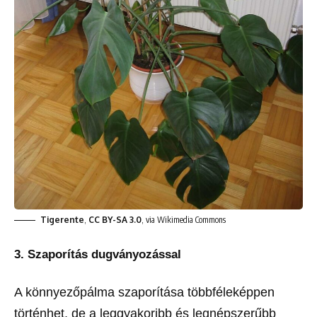
Tigerente
,
CC BY-SA 3.0
, via Wikimedia Commons
3. Szaporítás dugványozással
A könnyezőpálma szaporítása többféleképpen
történhet, de a leggyakoribb és legnépszerűbb