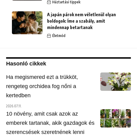
Háztartási tippek
A japán párok nem véletlenül olyan
boldogok: Íme a szabály, amit
mindennap betartanak
Életmód
Hasonló cikkek
Ha megismered ezt a trükköt,
rengeteg orchidea fog nőni a
kertedben
2026.07.11.
10 növény, amit csak azok az
emberek tartanak, akik gazdagok és
szerencsések szeretnének lenni