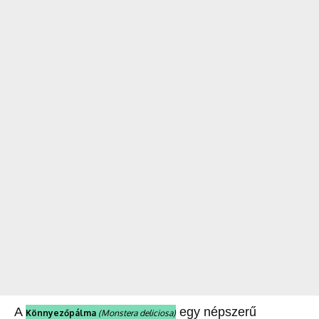
A
egy népszerű
Könnyezőpálma
(Monstera deliciosa)