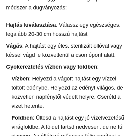
módszer a dugványozás:
Hajtás kiválasztása
: Válassz egy egészséges,
legalább 20-30 cm hosszú hajtást
Vágás
: A hajtást egy éles, sterilizált ollóval vagy
késsel vágd le közvetlenül a csomópont alatt.
Gyökereztetés vízben vagy földben
:
Vízben
: Helyezd a vágott hajtást egy vízzel
töltött edénybe. Helyezd az edényt világos, de
közvetlen napfénytől védett helyre. Cseréld a
vizet hetente.
Földben
: Ültesd a hajtást egy jó vízelvezetésű
virágföldbe. A földet tartsd nedvesen, de ne túl
vizesen. Az átlátszó műanyag fólia segíthet a