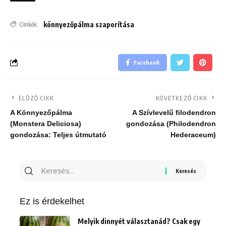
könnyezőpálma szaporítása
Címkék:
Facebook
ELŐZŐ CIKK
KÖVETKEZŐ CIKK
A Könnyezőpálma
A Szívlevelű filodendron
(Monstera Deliciosa)
gondozása (Philodendron
gondozása: Teljes útmutató
Hederaceum)
Keresés
erre:
Ez is érdekelhet
Melyik dinnyét választanád? Csak egy