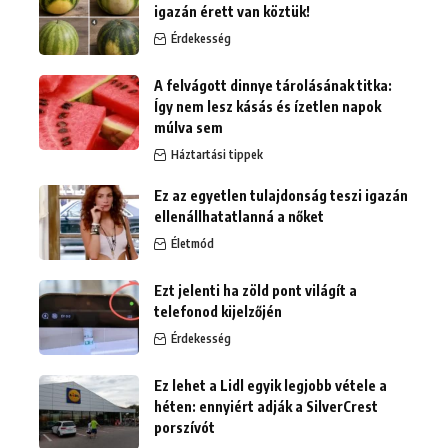
igazán érett van köztük!
Érdekesség
A felvágott dinnye tárolásának titka:
Így nem lesz kásás és ízetlen napok
múlva sem
Háztartási tippek
Ez az egyetlen tulajdonság teszi igazán
ellenállhatatlanná a nőket
Életmód
Ezt jelenti ha zöld pont világít a
telefonod kijelzőjén
Érdekesség
Ez lehet a Lidl egyik legjobb vétele a
héten: ennyiért adják a SilverCrest
porszívót