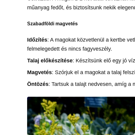
műanyag fedőt, és biztosítsunk nekik elegen
Szabadföldi magvetés
Időzítés
: A magokat közvetlenül a kertbe vet
felmelegedett és nincs fagyveszély.
Talaj előkészítése
: Készítsünk elő egy jó víz
Magvetés
: Szórjuk el a magokat a talaj fel
Öntözés
: Tartsuk a talajt nedvesen, amíg a