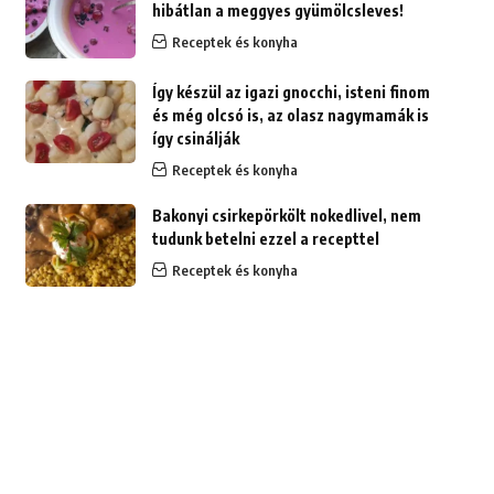
hibátlan a meggyes gyümölcsleves!
Receptek és konyha
Így készül az igazi gnocchi, isteni finom
és még olcsó is, az olasz nagymamák is
így csinálják
Receptek és konyha
Bakonyi csirkepörkölt nokedlivel, nem
tudunk betelni ezzel a recepttel
Receptek és konyha