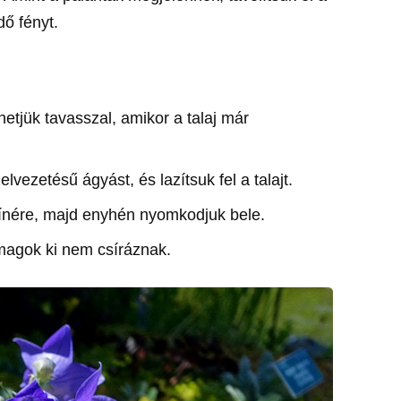
dő fényt.
hetjük tavasszal, amikor a talaj már
elvezetésű ágyást, és lazítsuk fel a talajt.
színére, majd enyhén nyomkodjuk bele.
 magok ki nem csíráznak.