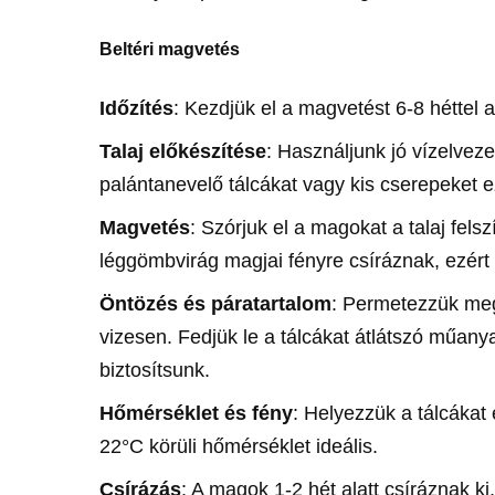
Beltéri magvetés
Időzítés
: Kezdjük el a magvetést 6-8 héttel a
Talaj előkészítése
: Használjunk jó vízelvez
palántanevelő tálcákat vagy kis cserepeket ezz
Magvetés
: Szórjuk el a magokat a talaj fel
léggömbvirág magjai fényre csíráznak, ezért
Öntözés és páratartalom
: Permetezzük meg 
vizesen. Fedjük le a tálcákat átlátszó műan
biztosítsunk.
Hőmérséklet és fény
: Helyezzük a tálcákat
22°C körüli hőmérséklet ideális.
Csírázás
: A magok 1-2 hét alatt csíráznak ki