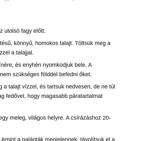
z utolsó fagy előtt.
etésű, könnyű, homokos talajt. Töltsük meg a
el a talajjal.
színére, és enyhén nyomkodjuk bele. A
 nem szükséges földdel befedni őket.
a talajt vízzel, és tartsuk nedvesen, de ne túl
yag fedővel, hogy magasabb páratartalmat
 egy meleg, világos helyre. A csírázáshoz 20-
. Amint a palánták megjelennek, távolítsuk el a