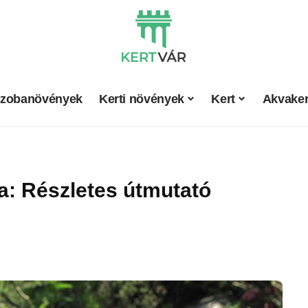
zobanövények
Kerti növények
Kert
Akvaker
a: Részletes útmutató