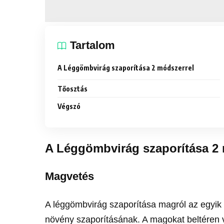
Tartalom
A Léggömbvirág szaporítása 2 módszerrel
Tőosztás
Végszó
A Léggömbvirág szaporítása 2
Magvetés
A léggömbvirág szaporítása magról az egyik
növény szaporításának. A magokat beltéren v