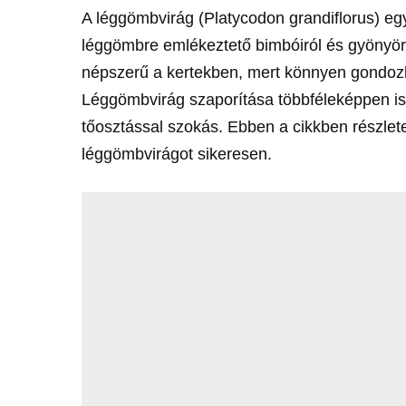
A léggömbvirág (Platycodon grandiflorus) eg
léggömbre emlékeztető bimbóiról és gyönyörű,
népszerű a kertekben, mert könnyen gondozha
Léggömbvirág szaporítása többféleképpen is
tőosztással szokás. Ebben a cikkben részlet
léggömbvirágot sikeresen.