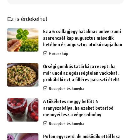
erre:
Ez is érdekelhet
Ez a 6 csillagjegy hatalmas univerzumi
szerencsét kap augusztus második
hetében és augusztus utolsó napjaiban
Horoszkóp
Őrségi gombás tatárkása recept: ha
már unod az egészségtelen vackokat,
próbáld ki ezt a filléres paraszti ételt!
Receptek és konyha
A tökéletes meggy befőtt 4
aranyszabálya, ha ezeket betartod
mennyei lesz a végeredmény
Receptek és konyha
Pofon egyszerű, de működik: ettől lesz