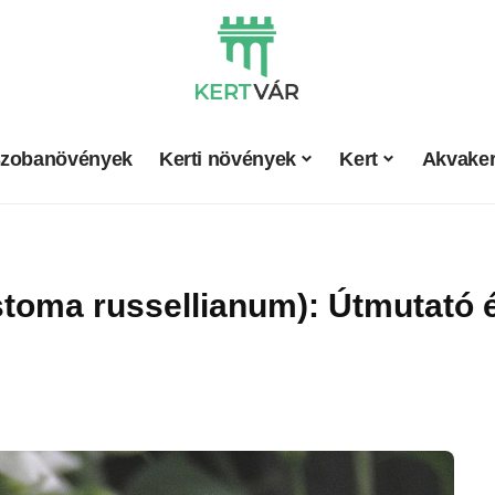
zobanövények
Kerti növények
Kert
Akvaker
stoma russellianum): Útmutató 