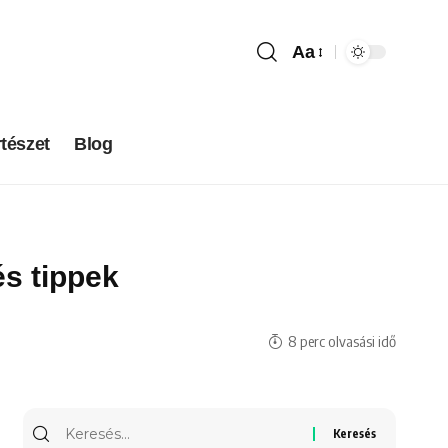
Aa
tészet
Blog
és tippek
8 perc olvasási idő
Keresés