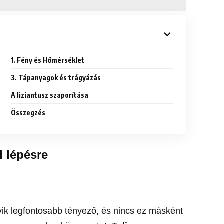
1. Fény és Hőmérséklet
3. Tápanyagok és trágyázás
A liziantusz szaporítása
Összegzés
l lépésre
yik legfontosabb tényező, és nincs ez másként