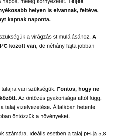
a napos, meleg környezetet. T
eljes
nyékosabb helyen is elvannak, feltéve,
nyt kapnak naponta.
szükségük a virágzás stimulálásához.
A
4°C között van,
de néhány fajta jobban
ő talajra van szükségük.
Fontos, hogy ne
között.
Az öntözés gyakorisága attól függ,
 talaj vízelvezetése. Általában hetente
abban öntözzük a növényeket.
ok számára. Ideális esetben a talaj pH-ja 5,8