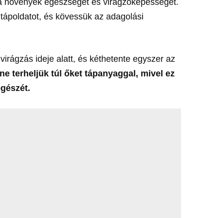
i a növények egészségét és virágzóképességét.
 tápoldatot, és kövessük az adagolási
virágzás ideje alatt, és kéthetente egyszer az
ne terheljük túl őket tápanyaggal, mivel ez
egészét.