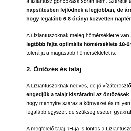
a liziantusz gondozása során sem. Szeretik 
napsütésben fejlődnek a legjobban, de ár
hogy legalább 6-8 órányi közvetlen napfé
A Liziantuszoknak meleg hőmérsékletre van 
legtöbb fajta optimális hőmérséklete 18-2
tolerálja a magasabb hőmérsékletet is.
2. Öntözés és talaj
A Liziantuszoknak nedves, de jó vízátereszt
engedjük a talajt kiszáradni az öntözések 
hogy mennyire száraz a környezet és milyen a
legalább egyszer, de szükség esetén gyakr
A megfelelő talaj pH-ja is fontos a Liziantusz