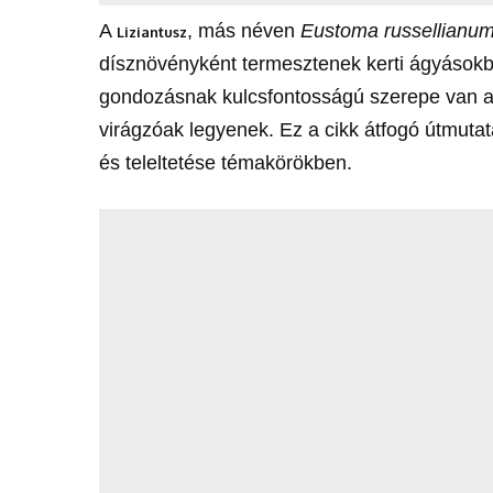
A
, más néven
Eustoma russellianu
Liziantusz
dísznövényként termesztenek kerti ágyásokba
gondozásnak kulcsfontosságú szerepe van a
virágzóak legyenek. Ez a cikk átfogó útmutat
és teleltetése témakörökben.