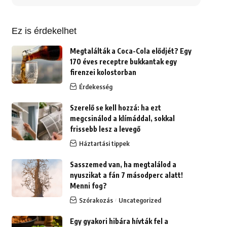
erre:
Ez is érdekelhet
Megtalálták a Coca-Cola elődjét? Egy
170 éves receptre bukkantak egy
firenzei kolostorban
Érdekesség
Szerelő se kell hozzá: ha ezt
megcsinálod a klímáddal, sokkal
frissebb lesz a levegő
Háztartási tippek
Sasszemed van, ha megtalálod a
nyuszikat a fán 7 másodperc alatt!
Menni fog?
Szórakozás
Uncategorized
Egy gyakori hibára hívták fel a