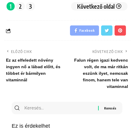
1
2
3
Következő oldal
Facebook
ELŐZŐ CIKK
KÖVETKEZŐ CIKK
Ez az elfeledett növény
Falun régen igazi kedvenc
ingyen nő a lábad előtt, és
volt, de ma már ritkán
többet ér bármilyen
eszünk ilyet, nemcsak
vitaminnál
finom, hanem tele van
vitaminnal
Keresés
erre:
Ez is érdekelhet