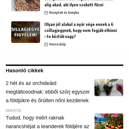
alig akad, aki ilyen szokott főzni
Receptek és konyha
Olyan jól alakul a nyár vége ennek a 6
csillagjegynek, hogy nem fogják elhinni
– te köztük vagy?
Horoszkóp
Hasonló cikkek
2 hét és az orchideáid
megtáltosodnak: ebből szórj egyszer
a földjükre és őrülten nőni kezdenek
2026.07.20.
Tudod, hogy miért raknak
narancshéjat a leanderek földjére az