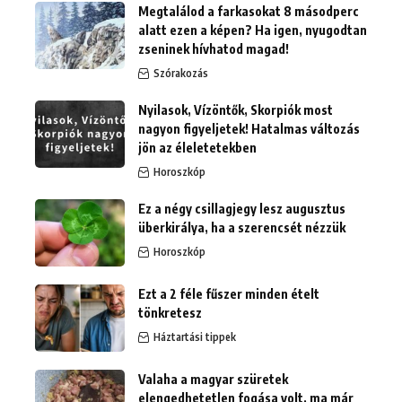
Megtalálod a farkasokat 8 másodperc
alatt ezen a képen? Ha igen, nyugodtan
zseninek hívhatod magad!
Szórakozás
Nyilasok, Vízöntők, Skorpiók most
nagyon figyeljetek! Hatalmas változás
jön az éleletetekben
Horoszkóp
Ez a négy csillagjegy lesz augusztus
überkirálya, ha a szerencsét nézzük
Horoszkóp
Ezt a 2 féle fűszer minden ételt
tönkretesz
Háztartási tippek
Valaha a magyar szüretek
elengedhetetlen fogása volt, ma már