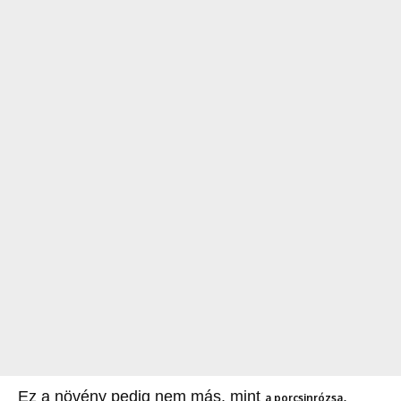
Ez a növény pedig nem más, mint
.
a porcsinrózsa