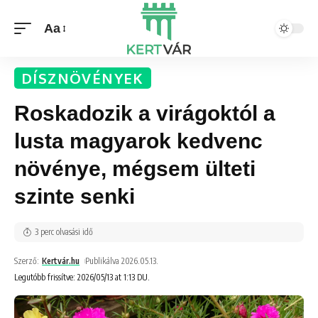
Aa
DÍSZNÖVÉNYEK
Roskadozik a virágoktól a
lusta magyarok kedvenc
növénye, mégsem ülteti
szinte senki
3 perc olvasási idő
Szerző:
Kertvár.hu
Publikálva 2026.05.13.
Legutóbb frissítve: 2026/05/13 at 1:13 DU.