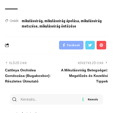
mikulásvirág
,
mikulásvirág ápolása
,
mikulásvirág
Címkék:
metszése
,
mikulásvirág öntözése
Facebook
ELŐZŐ CIKK
KÖVETKEZŐ CIKK
Cattleya Orchidea
A Mikulásvirág Betegségei:
Gondozása (Bugakosbor):
Megelőzés és Kezelési
Részletes Útmutató
Tippek
Keresés
erre: