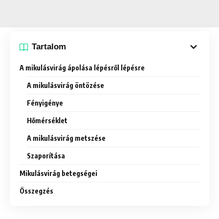
Tartalom
A mikulásvirág ápolása lépésről lépésre
A mikulásvirág öntözése
Fényigénye
Hőmérséklet
A mikulásvirág metszése
Szaporítása
Mikulásvirág betegségei
Összegzés