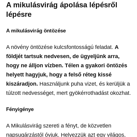
A mikulásvirág ápolása lépésről
lépésre
A mikulásvirág öntözése
A növény öntözése kulcsfontosságú feladat.
A
földjét tartsuk nedvesen, de ügyeljünk arra,
hogy ne álljon vízben. Télen a gyakori öntözés
helyett hagyjuk, hogy a felső réteg kissé
kiszáradjon.
Használjunk puha vizet, és kerüljük a
túlzott nedvességet, mert gyökérrothadást okozhat.
Fényigénye
A Mikulásvirág szereti a fényt, de közvetlen
napsugárzástól óvjuk. Helyezzük azt egy világos,