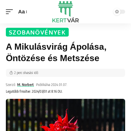
Aa
SZOBANÖVÉNYEK
A Mikulásvirág Ápolása,
Öntözése és Metszése
2 perc olvasási idő
Szerző:
M. Norbert
Publikálva 2024.01.07.
Legutóbb frissítve: 2024/03/01 at 8:16 DU.