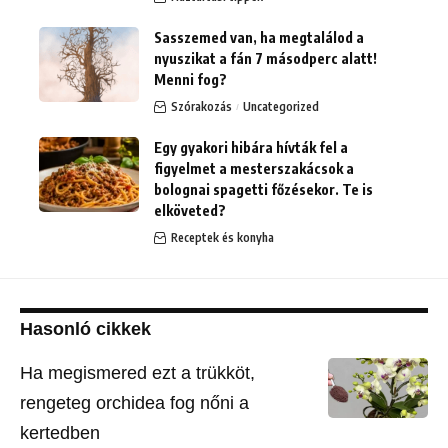
Sasszemed van, ha megtalálod a
nyuszikat a fán 7 másodperc alatt!
Menni fog?
Szórakozás
Uncategorized
Egy gyakori hibára hívták fel a
figyelmet a mesterszakácsok a
bolognai spagetti főzésekor. Te is
elköveted?
Receptek és konyha
Hasonló cikkek
Ha megismered ezt a trükköt,
rengeteg orchidea fog nőni a
kertedben