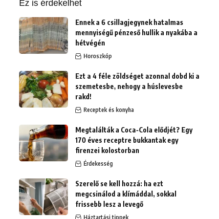
Ez is érdekelhet
Ennek a 6 csillagjegynek hatalmas
mennyiségű pénzeső hullik a nyakába a
hétvégén
Horoszkóp
Ezt a 4 féle zöldséget azonnal dobd ki a
szemetesbe, nehogy a húslevesbe
rakd!
Receptek és konyha
Megtalálták a Coca-Cola elődjét? Egy
170 éves receptre bukkantak egy
firenzei kolostorban
Érdekesség
Szerelő se kell hozzá: ha ezt
megcsinálod a klímáddal, sokkal
frissebb lesz a levegő
Háztartási tippek