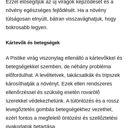
Ezzel elősegítjük az új virágok képződését és a
növény egészséges fejlődését. Ha a növény
túlságosan elnyúlt, bátran visszavághatjuk, hogy
bokrosabb legyen.
Kártevők és betegségek
A Pistike virág viszonylag ellenálló a kártevőkkel és
betegségekkel szemben, de néhány probléma
előfordulhat. A levéltetvek, takácsatkák és tripszek
károsíthatják a növényt. Ezek ellen rendszeres
ellenőrzéssel és szükség esetén rovarölő
szerekkel védekezhetünk. A túlöntözés és a rossz
levegőztetés gombás betegségekhez vezethet,
ezért fontos a megfelelő öntözési és szellőztetési
gyakorlatok betartása.