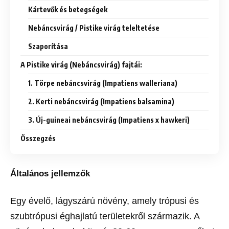
Kártevők és betegségek
Nebáncsvirág / Pistike virág teleltetése
Szaporítása
A Pistike virág (Nebáncsvirág) fajtái:
1. Törpe nebáncsvirág (Impatiens walleriana)
2. Kerti nebáncsvirág (Impatiens balsamina)
3. Új-guineai nebáncsvirág (Impatiens x hawkeri)
Összegzés
Általános jellemzők
Egy évelő, lágyszárú növény, amely trópusi és
szubtrópusi éghajlatú területekről származik. A