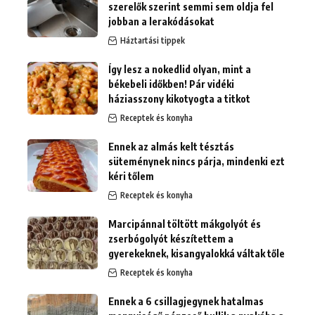
szerelők szerint semmi sem oldja fel
jobban a lerakódásokat
Háztartási tippek
Így lesz a nokedlid olyan, mint a
békebeli időkben! Pár vidéki
háziasszony kikotyogta a titkot
Receptek és konyha
Ennek az almás kelt tésztás
süteménynek nincs párja, mindenki ezt
kéri tőlem
Receptek és konyha
Marcipánnal töltött mákgolyót és
zserbógolyót készítettem a
gyerekeknek, kisangyalokká váltak tőle
Receptek és konyha
Ennek a 6 csillagjegynek hatalmas