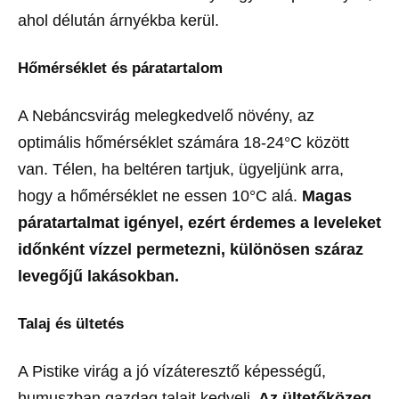
ahol délután árnyékba kerül.
Hőmérséklet és páratartalom
A Nebáncsvirág melegkedvelő növény, az
optimális hőmérséklet számára 18-24°C között
van. Télen, ha beltéren tartjuk, ügyeljünk arra,
hogy a hőmérséklet ne essen 10°C alá.
Magas
páratartalmat igényel, ezért érdemes a leveleket
időnként vízzel permetezni, különösen száraz
levegőjű lakásokban.
Talaj és ültetés
A Pistike virág a jó vízáteresztő képességű,
humuszban gazdag talajt kedveli.
Az ültetőközeg