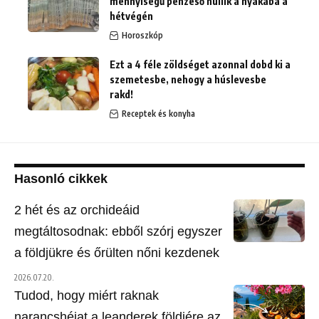
mennyiségű pénzeső hullik a nyakába a
hétvégén
Horoszkóp
Ezt a 4 féle zöldséget azonnal dobd ki a
szemetesbe, nehogy a húslevesbe
rakd!
Receptek és konyha
Hasonló cikkek
2 hét és az orchideáid
megtáltosodnak: ebből szórj egyszer
a földjükre és őrülten nőni kezdenek
2026.07.20.
Tudod, hogy miért raknak
narancshéjat a leanderek földjére az