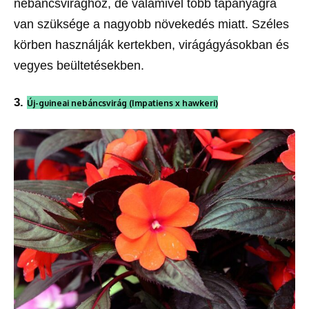
nebáncsvirághoz, de valamivel több tápanyagra
van szüksége a nagyobb növekedés miatt. Széles
körben használják kertekben, virágágyásokban és
vegyes beültetésekben.
3.
Új-guineai nebáncsvirág (Impatiens x hawkeri)