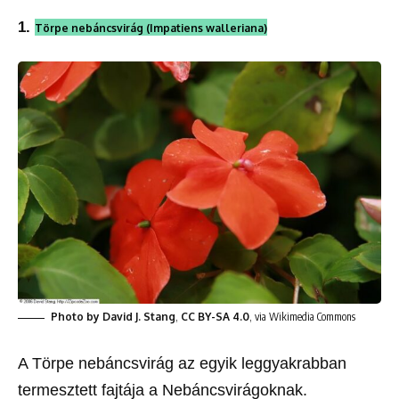
1.
Törpe nebáncsvirág (Impatiens walleriana)
Photo by David J. Stang
,
CC BY-SA 4.0
, via Wikimedia Commons
A Törpe nebáncsvirág az egyik leggyakrabban
termesztett fajtája a Nebáncsvirágoknak.