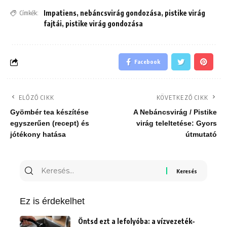
Impatiens
,
nebáncsvirág gondozása
,
pistike virág
Címkék:
fajtái
,
pistike virág gondozása
Facebook
ELŐZŐ CIKK
KÖVETKEZŐ CIKK
Gyömbér tea készítése
A Nebáncsvirág / Pistike
egyszerűen (recept) és
virág teleltetése: Gyors
jótékony hatása
útmutató
Keresés
erre:
Ez is érdekelhet
Öntsd ezt a lefolyóba: a vízvezeték-