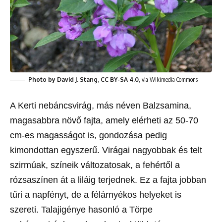
Photo by David J. Stang
,
CC BY-SA 4.0
, via Wikimedia Commons
A Kerti nebáncsvirág, más néven Balzsamina,
magasabbra növő fajta, amely elérheti az 50-70
cm-es magasságot is, gondozása pedig
kimondottan egyszerű. Virágai nagyobbak és telt
szirmúak, színeik változatosak, a fehértől a
rózsaszínen át a liláig terjednek. Ez a fajta jobban
tűri a napfényt, de a félárnyékos helyeket is
szereti. Talajigénye hasonló a Törpe