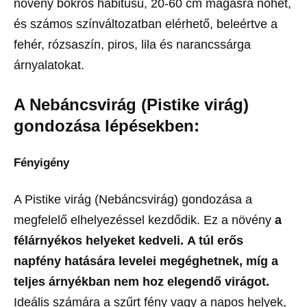
növény bokros habitusú, 20-60 cm magasra nőhet,
és számos színváltozatban elérhető, beleértve a
fehér, rózsaszín, piros, lila és narancssárga
árnyalatokat.
A Nebáncsvirág (Pistike virág)
gondozása lépésekben:
Fényigény
A Pistike virág (Nebáncsvirág) gondozása a
megfelelő elhelyezéssel kezdődik. Ez a növény
a
félárnyékos helyeket kedveli.
A túl erős
napfény hatására levelei megéghetnek, míg a
teljes árnyékban nem hoz elegendő virágot.
Ideális számára a szűrt fény vagy a napos helyek,