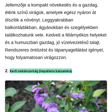
Jellemzője a kompakt növekedés és a gazdag,
élénk színű virágok, amelyek egész nyáron át
díszítik a növényt. Leggyakrabban
balkonládákban, ágyásokban és szegélyekben
találkozhatunk vele. Kedveli a félárnyékos helyeket
és a humuszban gazdag, jó vízelvezetésű talajt.
Rendszeres öntözést és tápanyagellátást igényel,
hogy folyamatosan virágozzon.
2.
Kerti nebáncsvirág (Impatiens balsamina)