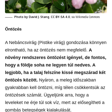
Photo by David J. Stang
,
CC BY-SA 4.0
, via Wikimedia Commons
Öntözés
A Nebáncsvirág (Pistike virág) gondozása könnyen
elrontható, ha az öntözés nem megfelelő.
A
növény rendszeres öntözést igényel, de fontos,
hogy a földje soha ne legyen túl nedves. A
legjobb, ha a talaj felszíne kissé megszárad két
öntözés között.
Nyáron, a meleg időszakban
gyakrabban kell öntözni, míg télen csökkentsük az
öntözések számát. Ügyeljünk arra, hogy a
leveleket ne érje túl sok víz, mert az elősegítheti a
gombás betegségek kialakulását.