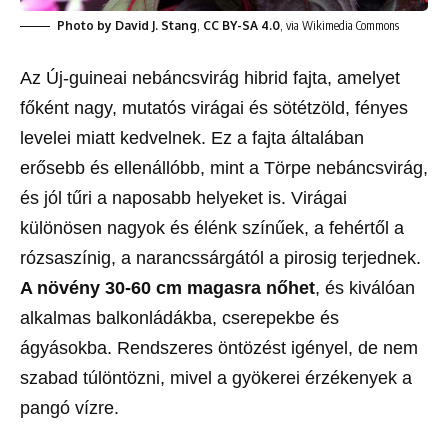
Photo by David J. Stang
,
CC BY-SA 4.0
, via Wikimedia Commons
Az Új-guineai nebáncsvirág hibrid fajta, amelyet
főként nagy, mutatós virágai és sötétzöld, fényes
levelei miatt kedvelnek. Ez a fajta általában
erősebb és ellenállóbb, mint a Törpe nebáncsvirág,
és jól tűri a naposabb helyeket is. Virágai
különösen nagyok és élénk színűek, a fehértől a
rózsaszínig, a narancssárgától a pirosig terjednek.
A növény 30-60 cm magasra nőhet
, és kiválóan
alkalmas balkonládákba, cserepekbe és
ágyásokba. Rendszeres öntözést igényel, de nem
szabad túlöntözni, mivel a gyökerei érzékenyek a
pangó vízre.