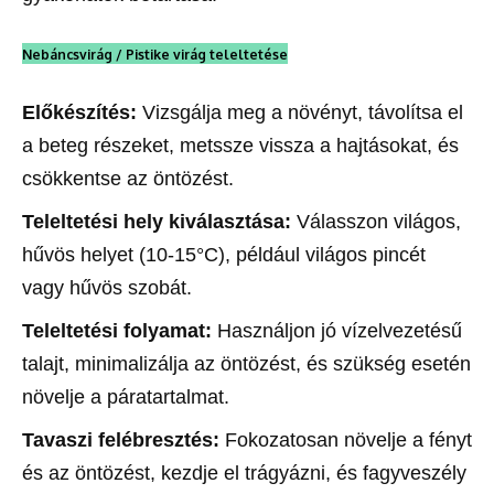
Nebáncsvirág / Pistike virág teleltetése
Előkészítés:
Vizsgálja meg a növényt, távolítsa el
a beteg részeket, metssze vissza a hajtásokat, és
csökkentse az öntözést.
Teleltetési hely kiválasztása:
Válasszon világos,
hűvös helyet (10-15°C), például világos pincét
vagy hűvös szobát.
Teleltetési folyamat:
Használjon jó vízelvezetésű
talajt, minimalizálja az öntözést, és szükség esetén
növelje a páratartalmat.
Tavaszi felébresztés:
Fokozatosan növelje a fényt
és az öntözést, kezdje el trágyázni, és fagyveszély