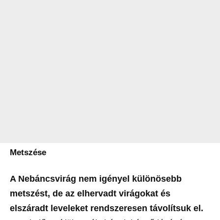
Metszése
A Nebáncsvirág nem igényel különösebb
metszést, de az elhervadt virágokat és
elszáradt leveleket rendszeresen távolítsuk el.