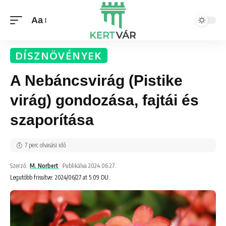
Aa
DÍSZNÖVÉNYEK
A Nebáncsvirág (Pistike
virág) gondozása, fajtái és
szaporítása
7 perc olvasási idő
Szerző:
M. Norbert
Publikálva 2024.06.27.
Legutóbb frissítve: 2024/06/27 at 5:09 DU.