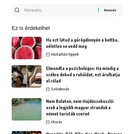
Keresés
erre:
Ez is érdekelhet
Ha ezt látod a görögdinnyén a boltba,
véletlen se vedd meg
Háztartási tippek
Elmondta a pszichológus: Ha mindig a
székre dobod a ruháidat, ezt árulhatja
el rólad
Szórakozás
Nem Balaton, nem Hajdúszoboszló:
ezek a legjobb magyar strandok a
német turisták szerint
Utazás