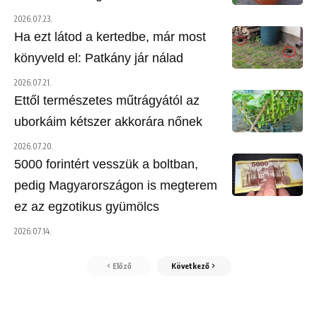
2026.07.23.
Ha ezt látod a kertedbe, már most
könyveld el: Patkány jár nálad
2026.07.21.
Ettől természetes műtrágyától az
uborkáim kétszer akkorára nőnek
2026.07.20.
5000 forintért vesszük a boltban,
pedig Magyarországon is megterem
ez az egzotikus gyümölcs
2026.07.14.
Előző
Következő