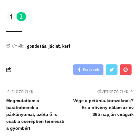
1
2
gondozás
,
jácint
,
kert
Címkék:
Facebook
ELŐZŐ CIKK
KÖVETKEZŐ CIKK
Megmutattam a
Vége a petúnia-korszaknak?
barátnőmnek a
Ez a növény nálam az év
párkányomat, azóta ő is
365 napján virágzik
csak a cserépben termeszti
a gyömbért