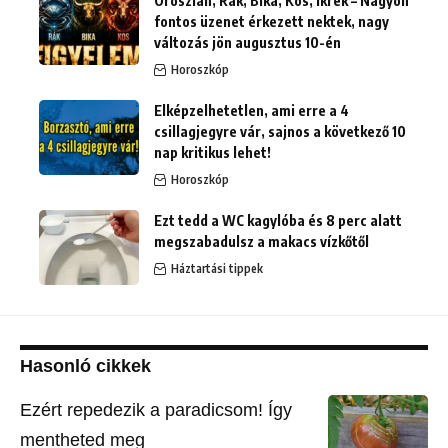
Oroszlán, Rák, Bika, Kos, Ikrek – Nagyon
fontos üzenet érkezett nektek, nagy
változás jön augusztus 10-én
Horoszkóp
Elképzelhetetlen, ami erre a 4
csillagjegyre vár, sajnos a következő 10
nap kritikus lehet!
Horoszkóp
Ezt tedd a WC kagylóba és 8 perc alatt
megszabadulsz a makacs vízkőtől
Háztartási tippek
Hasonló cikkek
Ezért repedezik a paradicsom! Így
mentheted meg