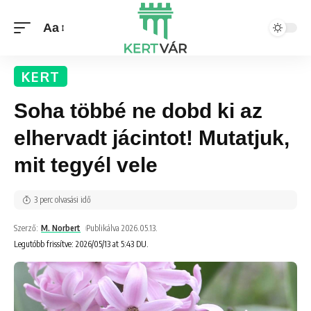
Aa
KERT
Soha többé ne dobd ki az
elhervadt jácintot! Mutatjuk,
mit tegyél vele
3 perc olvasási idő
Szerző:
M. Norbert
Publikálva 2026.05.13.
Legutóbb frissítve: 2026/05/13 at 5:43 DU.