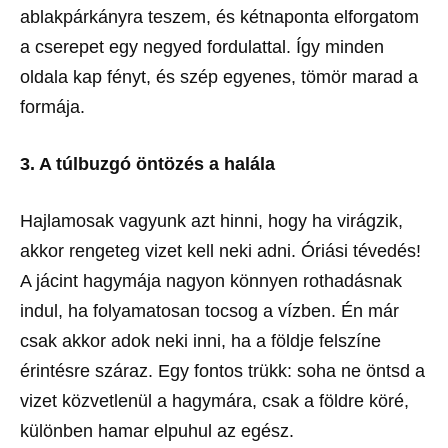
ablakpárkányra teszem, és kétnaponta elforgatom
a cserepet egy negyed fordulattal. Így minden
oldala kap fényt, és szép egyenes, tömör marad a
formája.
3. A túlbuzgó öntözés a halála
Hajlamosak vagyunk azt hinni, hogy ha virágzik,
akkor rengeteg vizet kell neki adni. Óriási tévedés!
A jácint hagymája nagyon könnyen rothadásnak
indul, ha folyamatosan tocsog a vízben. Én már
csak akkor adok neki inni, ha a földje felszíne
érintésre száraz. Egy fontos trükk: soha ne öntsd a
vizet közvetlenül a hagymára, csak a földre köré,
különben hamar elpuhul az egész.